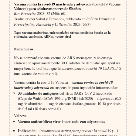
Vacuna contra la covid-19 inactivada y adyuvada
(Covid-19 Vaccine
Valneva)
para adultos menores de 50 años
Rev Prescrire
2023; 32 (246): 68
Traducido por Salud y Fármacos, publicado en
Boletín Fármacos:
Prescripción, Farmacia y Utilización
2023; 26(3)
Tags: vacunas antivíricas, enfermedades víricas, medicina basada en la
evidencia, pandemia, ARNm, vector viral
Nada nuevo
No se comparó con una vacuna de ARN mensajero, y un ensayo
clínico con aproximadamente 3000 adultos no demostró que aportara
mayor beneficio clínico que la
vacuna contra la covid-19 ChAdOx1-S
(una vacuna de vector viral).
Vacuna contra la covid-19 Valneva
– vacuna contra la covid-19
inactivada y adyuvada
en suspensión para inyección intramuscular
33 unidades de antígenos
del virus SARS-CoV-2 inactivado
(Cepa de Wuhán hCoV-19/Italy/INMI1-isl/2020) + adyuvantes (0,5
mg de aluminio + 1 mg de citosina-fosfato-guanina 1018) por dosis
de 0,5 ml (10 dosis por vial).
Valneva
Vacuna anticovídica; virus inactivado con adyuvantes
Indicación
: “
inmunización activa para prevenir la covid-19 (…)
en personas de entre 18 y 50 años
”. [procedimiento centralizado