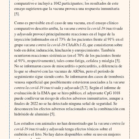
comparativo e incluyó a 1042 participantes; los resultados de este
ensayo sugirieren que la vacuna provoca una respuesta inmunitaria
[5].
Como es previsible en el caso de una vacuna, en el ensayo clínico
comparativo descrito arriba, la
vacuna contra la covid-19 inactivada
y adyuvada
provocó principalmente reacciones en el lugar de la
inyección (informados en el 73% de los pacientes frente al 91% en el
grupo
vacuna contra la covid-19 ChAdOx1-S
), que consistieron sobre
todo en dolor, induración, hinchazón y enrojecimiento. También
ocurrieron reacciones sistémicas (en el 70% de los pacientes frente
al 91%, respectivamente), tales como fatiga, cefalea y mialgia [5].
No se informaron casos de miocarditis o pericarditis, a diferencia de
lo que se observó con las vacunas de ARNm, pero el período de
seguimiento sigue siendo corto. Se informaron dos casos de trombosis
venosa superficial que posiblemente estuvieron asociados a la
vacuna
contra la covid-19 inactivada y adyuvada
[5,7]. Según el informe de
evaluación de la EMA que se hizo público, el adyuvante CpG 1018
puede conllevar un riesgo de efectos adversos inmunitarios, aunque a
finales de 2022 no se ha detectado ninguna señal de seguridad. Se
desconocen los efectos adversos relacionados con la combinación con
hidróxido de aluminio [5].
Los estudios con animales no han demostrado que la
vacuna contra la
covid-19 inactivada y adyuvada
tenga efectos tóxicos sobre el
embrión o el feto. No hay datos disponibles sobre su uso en mujeres