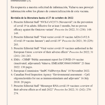
embarazadas [5].
En respuesta a nuestra solicitud de información, Valneva nos proveyó
información sobre los planes de comercialización de esta vacuna.
Revisión de la literatura hasta el 27 de octubre de 2022
Prescrire Editorial Staff “NVX-CoV2373 (Nuvaxovid°) in the prevention
of covid 19 in adults. Effective for at least 3 months, but no proven
efficacy against the Omicron variant”
Prescrire Int
2022; 31 (238): 148-
149.
Prescrire Editorial Staff “Viral vector covid-19 vaccine Ad26.CoV2.S
(Covid-19 vaccine Janssen°) and covid-19”
Prescrire Int
2021; 30 (229):
203.
Prescrire Editorial Staff “Viral vector covid-19 vaccines authorised in the
European Union: a review of their adverse effects”
Prescrire Int
2022; 31
(241): 241-243.
EMA – CHMP “Public assessment report for COVID-19 vaccine
(inactivated, adjuvanted) Valneva. EMEA/H/C/006019/0000” 23 June
2022: 130 pages.
European Commission “SmPC-VidPrevtyn Beta” 10 November 2022.
Canadian Food Inspection Agency “Environmental assessment – CpG
oligonucleotides for use as immunostimulants and adjuvants” 16 July
2018: 20 pages.
Prescrire Editorial Staff “Messenger RNA covid-19 vaccines: a review of
their adverse effects as of mid-2022”
Prescrire Int
2022; 31 (242): 270-
274.