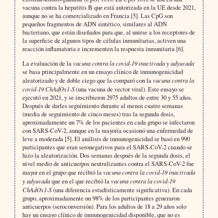
vacuna contra la hepatitis B que está autorizada en la UE desde 2021,
aunque no se ha comercializado en Francia [5]. Las CpG son
pequeños fragmentos de ADN sintético, similares al ADN
bacteriano, que están diseñados para que, al unirse a los receptores de
la superficie de algunos tipos de células inmunitarias, activen una
reacción inflamatoria e incrementen la respuesta inmunitaria [6].
La evaluación de la
vacuna contra la covid-19 inactivada y adyuvada
se basa principalmente en un ensayo clínico de inmunogenicidad
aleatorizado y de doble ciego que la comparó con la
vacuna contra la
covid-19 ChAdOx1-S
(una vacuna de vector viral). Este ensayo se
ejecutó en 2021, y se inscribieron 2975 adultos de entre 30 y 55 años.
Después de darles seguimiento durante al menos cuatro semanas
(media de seguimiento de cinco meses) tras la segunda dosis,
aproximadamente un 7% de los pacientes en cada grupo se infectaron
con SARS-CoV-2, aunque en la mayoría ocasionó una enfermedad de
leve a moderada [5]. El análisis de inmunogenicidad se basó en 990
participantes que eran seronegativos para el SARS-CoV-2 cuando se
hizo la aleatorización. Dos semanas después de la segunda dosis, el
nivel medio de anticuerpos neutralizantes contra el SARS-CoV-2 fue
mayor en el grupo que recibió la
vacuna contra la covid-19 inactivada
y adyuvada
que en el que recibió la
vacuna contra la covid-19
ChAdOx1-S
(una diferencia estadísticamente significativa). En cada
grupo, aproximadamente un 98% de los participantes generaron
anticuerpos (seroconversión). Para los adultos de 18 a 29 años solo
hay un ensayo clínico de inmunogenicidad disponible, que no es