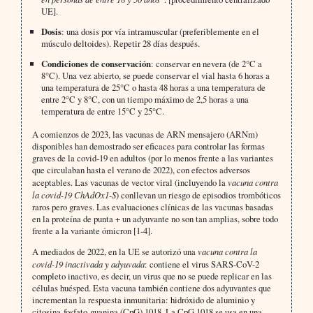
UE].
Dosis
: una dosis por vía intramuscular (preferiblemente en el
músculo deltoides). Repetir 28 días después.
Condiciones de conservación
: conservar en nevera (de 2°C a
8°C). Una vez abierto, se puede conservar el vial hasta 6 horas a
una temperatura de 25°C o hasta 48 horas a una temperatura de
entre 2°C y 8°C, con un tiempo máximo de 2,5 horas a una
temperatura de entre 15°C y 25°C.
A comienzos de 2023, las vacunas de ARN mensajero (ARNm)
disponibles han demostrado ser eficaces para controlar las formas
graves de la covid-19 en adultos (por lo menos frente a las variantes
que circulaban hasta el verano de 2022), con efectos adversos
aceptables. Las vacunas de vector viral (incluyendo la
vacuna contra
la covid-19 ChAdOx1-S
) conllevan un riesgo de episodios trombóticos
raros pero graves. Las evaluaciones clínicas de las vacunas basadas
en la proteína de punta + un adyuvante no son tan amplias, sobre todo
frente a la variante ómicron [1-4].
A mediados de 2022, en la UE se autorizó una
vacuna contra la
covid-19 inactivada y adyuvada
: contiene el virus SARS-CoV-2
completo inactivo, es decir, un virus que no se puede replicar en las
células huésped. Esta vacuna también contiene dos adyuvantes que
incrementan la respuesta inmunitaria: hidróxido de aluminio y
citosina-fosfato-guanina (CpG) 1018. La CpG 1018 se usa en una