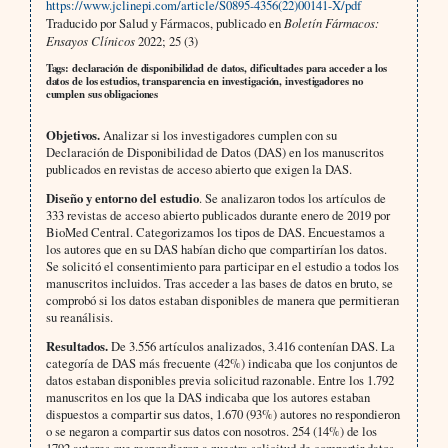
https://www.jclinepi.com/article/S0895-4356(22)00141-X/pdf
Traducido por Salud y Fármacos, publicado en
Boletín Fármacos:
Ensayos Clínicos
2022; 25 (3)
Tags: declaración de disponibilidad de datos, dificultades para acceder a los
datos de los estudios, transparencia en investigación, investigadores no
cumplen sus obligaciones
Objetivos.
Analizar si los investigadores cumplen con su
Declaración de Disponibilidad de Datos (DAS) en los manuscritos
publicados en revistas de acceso abierto que exigen la DAS.
Diseño y entorno del estudio
. Se analizaron todos los artículos de
333 revistas de acceso abierto publicados durante enero de 2019 por
BioMed Central. Categorizamos los tipos de DAS. Encuestamos a
los autores que en su DAS habían dicho que compartirían los datos.
Se solicitó el consentimiento para participar en el estudio a todos los
manuscritos incluidos. Tras acceder a las bases de datos en bruto, se
comprobó si los datos estaban disponibles de manera que permitieran
su reanálisis.
Resultados.
De 3.556 artículos analizados, 3.416 contenían DAS. La
categoría de DAS más frecuente (42%) indicaba que los conjuntos de
datos estaban disponibles previa solicitud razonable. Entre los 1.792
manuscritos en los que la DAS indicaba que los autores estaban
dispuestos a compartir sus datos, 1.670 (93%) autores no respondieron
o se negaron a compartir sus datos con nosotros. 254 (14%) de los
1792 autores que respondieron a nuestra solicitud de compartir datos,