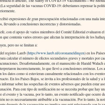
a retracta el artículo, The Safety of COVID-19 Vaccinations—We Shoul
 (La seguridad de las vacunas COVID-19: deberíamos repensar la polític
eriormente.
recibió expresiones de gran preocupación relacionadas con una mala int
os, llevando a conclusiones incorrectas y distorsionadas.
Jefe, con el apoyo de varios miembros del Comité Editorial evaluaron el 
n que contenía varios errores que afectan la interpretación de los hallaz
uyen, pero no se limitan a:
del registro Lareb (
https://www.lareb.nl/coronameldingen
) en los Paíse
 para calcular el número de efectos secundarios graves y mortales por ca
cunaciones. Desafortunadamente, en el manuscrito de Harald Walach et
nterpretaron incorrectamente, lo que llevó a conclusiones erróneas. Los 
n los datos como si estuvieran causalmente relacionados con los evento
exacto. En los Países Bajos, se invita a los profesionales de la salud y a 
a informar sobre las sospechas de eventos adversos que pueden estar as
unación. Para este tipo de notificación no se necesita probar que hay un
re el evento y la vacuna, por lo tanto, un evento notificado que ocurre 
ión no es necesariamente atribuible a la vacunación. Por lo tanto, la not
rte después de la vacunación no implica que esté relacionada con la v