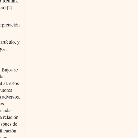
d Rethink
a) [2],
erpretación
artículo, y
gos.
s Bajos se
da
 al. estos
autores
s adversos.
los
ociadas
a relación
después de
ificación
acuna.