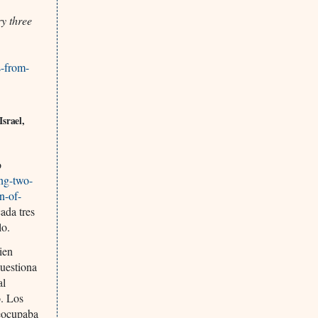
y three
s-from-
srael,
o
ing-two-
n-of-
ada tres
lo.
ien
cuestiona
al
o. Los
reocupaba