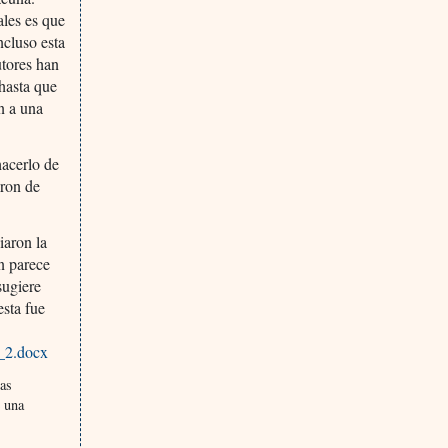
ales es que
ncluso esta
utores han
 hasta que
n a una
hacerlo de
eron de
iaron la
n parece
sugiere
esta fue
n_2.docx
nas
e una