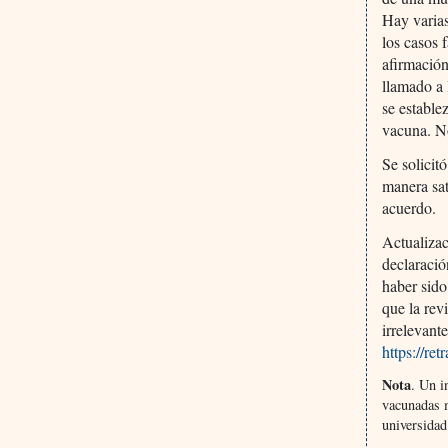
Hay varias
los casos 
afirmación
llamado a 
se estable
vacuna. No
Se solicit
manera sat
acuerdo.
Actualiza
declaració
haber sido
que la rev
irrelevant
https://r
Nota
. Un i
vacunadas 
universidad