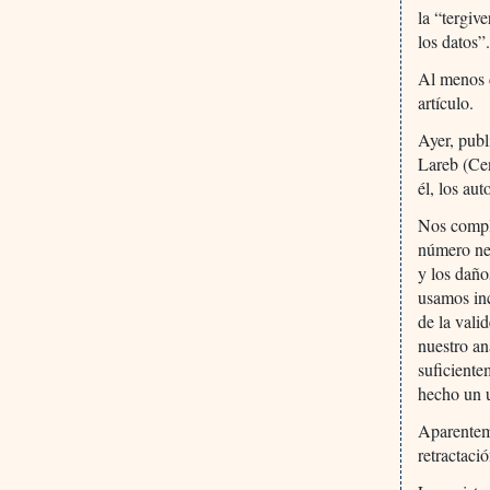
la “tergiv
los datos”
Al menos d
artículo.
Ayer, publ
Lareb (Cen
él, los aut
Nos compla
número ne
y los daños
usamos in
de la vali
nuestro an
suficiente
hecho un u
Aparenteme
retractaci