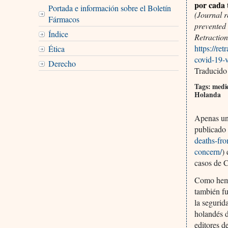
por cada 
Portada e información sobre el Boletín
(Journal 
Fármacos
prevented
Índice
Retractio
https://re
Ética
covid-19-v
Derecho
Traducido
Tags: medic
Holanda
Apenas uno
publicado
deaths-fro
concern/
)
casos de C
Como hemo
también fu
la segurid
holandés d
editores d