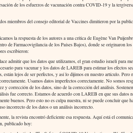
ersación de los esfuerzos de vacunación contra COVID-19 y la tergivers
.
os miembros del consejo editorial de Vaccines dimitieron por la public
icamos la respuesta de los autores a una crítica de Eugène Van Puijenb
tro de Farmacovigilancia de los Países Bajos), donde se originaron los
ores escribieron:
ce admitir que los datos que utilizamos, el gran estudio israelí para me
cesario para vacunar y los datos de LAREB para estimar los efectos se
, están lejos de ser perfectos, y así lo dijimos en nuestro artículo. Pero 
correctamente. Usamos datos imperfectos correctamente. No somos res
dez y corrección de los datos, sino de la corrección del análisis. Sosten
álisis fue correcto. Estamos de acuerdo con LAREB en que sus datos n
mente buenos. Pero esto no es culpa nuestra, ni se puede concluir que 
so incorrecto de los datos o un análisis incorrecto.
nte, la revista encontró deficiente esa respuesta. Aquí está el comuni
ón, publicado hoy: