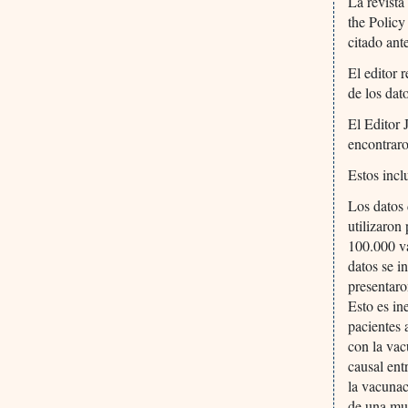
La revist
the Policy
citado ant
El editor 
de los dat
El Editor 
encontraro
Estos incl
Los datos 
utilizaron
100.000 va
datos se i
presentaro
Esto es in
pacientes 
con la vac
causal ent
la vacunac
de una mue