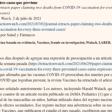
tres casos que previene
retracts paper claiming two deaths from COVID-19 vaccination for ever
 cases)
n Watch,
2 de julio de 2021
tractionwatch.com/2021/07/02/journal-retracts-paper-claiming-two-death
accination-for-every-three-revented-cases/
 por Salud y Fármacos
ina basada en evidencia, Vaccines, fraude en investigación, Walach, LAREB, I
s días después de agregar una expresión de preocupación a un artícul
 la semana pasada (
https://retractionwatch.com/2021/06/29/paper-claim
m-covid-19-vaccination-for-every-three-prevented-cases-earns-expressio
 que afirmaba que las vacunas COVID-19 provocaban dos muertes por c
OVID que lograban prevenir, la revista Vaccines ha retractado el artícu
s señalado anteriormente: Los autores, incluyendo Harald Walach, qu
e coautor de un artículo recién publicado en JAMA Pediatrics [1] que 
ad de las mascarillas en niños, habían utilizado datos del registro nacion
e efectos secundarios. Ese registro incluye una advertencia sobre su us
e Vaccines, que publicaron el estudio el mes pasado, escribieron que p