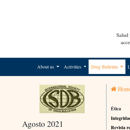
Salud 
acce
About us
Activities
Drug Bulletins
L
Hom
Ética
Integrida
Agosto 2021
Revista r