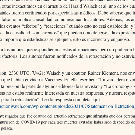
 otras inexactitudes en el artículo de Harald Walach et al. uno de los cu
fatales fueron certificados por especialistas médicos. Debe saberse que i
 falsa no implica causalidad, como insinúan los autores. Además, los a
los eventos “efectos” y “reacciones” cuando esto no está establecido, y
zca la causalidad, son “eventos” que pueden o no deberse a la exposició
 importa qué estadísticas se apliquen, esto es incorrecto y engañoso.
ó a los autores que respondieran a estas afirmaciones, pero no pudieron 
isfactoria. Los autores fueron notificados de la retractación y no estuvi
ción, 2330 UTC, 7/4/21: Walach y un coautor, Rainer Klement, nos env
n que habían enviado a Vaccines. En ella, escriben: “La verdadera razó
 la presión de parte de algunos editores de la revista” y “La cronología 
ista no estaba realmente interesada en nuestra respuesta, y nuestra respu
e para la retractación”. Lea la respuesta completa aquí
etractionwatch.com/wp-content/uploads/2021/07/Statement-on-Retractio
nvestigador que fue coautor del artículo retractado que afirmaba que dos perso
murieron de COVID-19 por cada tres muertes evitadas había sido despedido d
 polaca.