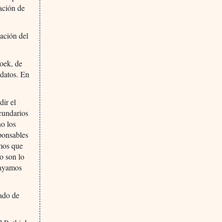
ación de
ación del
roek, de
 datos. En
dir el
cundarios
no los
ponsables
emos que
o son lo
hayamos
cado de