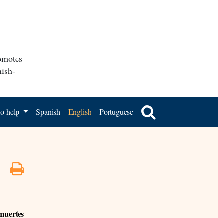
romotes
nish-
o help
Spanish
English
Portuguese
 muertes