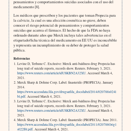
pensamientos y comportamientos suicidas asociados con el uso del
medicamento [8].
Los médicos que prescriben y los pacientes que toman Propecia para
la calvicie, la cual es una afección cosmética no grave, deben
conocer el riesgo potencial de pensamientos y comportamientos
suicidas que acarrea el fármaco. El hecho de que la FDA no haya
ordenado durante años que Merck incluya tales advertencias en el
etiquetado/ficha técnica del medicamento en EE UU es inconcebible
y representa un incumplimiento de su deber de proteger la salud
pública.
Referencias
Levine D, Terhune C. Exclusive: Merck anti-baldness drug Propecia has
long trail of suicide reports, records show. Reuters. February 3, 2021.
https://www.reuters.com/article/idUSKBN2A32XU
. Accessed March 4,
2021.
Merck Sharp & Dohme Corp. Label: finasteride (PROPECIA). January
2014.
https://www.accessdata.fda.gov/drugsatfda_docs/label/2014/020788s024l
bl.pdf
. Accessed March 4, 2021.
Levine D, Terhune C. Exclusive: Merck anti-baldness drug Propecia has
long trail of suicide reports, records show. Reuters. February 3, 2021.
https://www.reuters.com/article/idUSKBN2A32XU
. Accessed March 4,
2021.
Merck Sharp & Dohme Corp. Label: finasteride (PROPECIA). June 2011.
https://www.accessdata.fda.gov/drugsatfda_docs/label/2011/020788Orig1
s022lbl.pdf
. Accessed March 4, 2021.