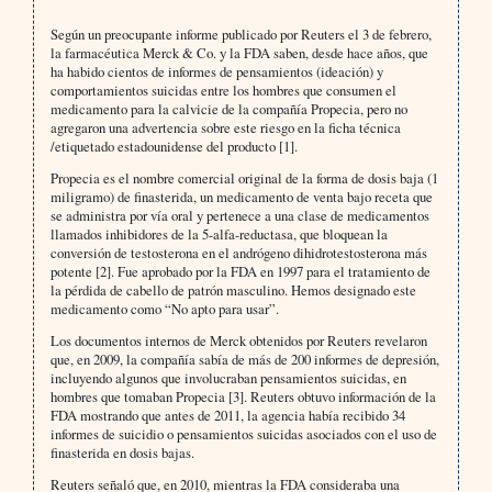
Según un preocupante informe publicado por Reuters el 3 de febrero,
la farmacéutica Merck & Co. y la FDA saben, desde hace años, que
ha habido cientos de informes de pensamientos (ideación) y
comportamientos suicidas entre los hombres que consumen el
medicamento para la calvicie de la compañía Propecia, pero no
agregaron una advertencia sobre este riesgo en la ficha técnica
/etiquetado estadounidense del producto [1].
Propecia es el nombre comercial original de la forma de dosis baja (1
miligramo) de finasterida, un medicamento de venta bajo receta que
se administra por vía oral y pertenece a una clase de medicamentos
llamados inhibidores de la 5-alfa-reductasa, que bloquean la
conversión de testosterona en el andrógeno dihidrotestosterona más
potente [2]. Fue aprobado por la FDA en 1997 para el tratamiento de
la pérdida de cabello de patrón masculino. Hemos designado este
medicamento como “No apto para usar”.
Los documentos internos de Merck obtenidos por Reuters revelaron
que, en 2009, la compañía sabía de más de 200 informes de depresión,
incluyendo algunos que involucraban pensamientos suicidas, en
hombres que tomaban Propecia [3]. Reuters obtuvo información de la
FDA mostrando que antes de 2011, la agencia había recibido 34
informes de suicidio o pensamientos suicidas asociados con el uso de
finasterida en dosis bajas.
Reuters señaló que, en 2010, mientras la FDA consideraba una