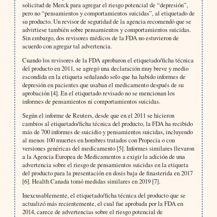
solicitud de Merck para agregar el riesgo potencial de “depresión”,
pero no “pensamientos y comportamientos suicidas”, al etiquetado de
su producto. Un revisor de seguridad de la agencia recomendó que se
advirtiese también sobre pensamientos y comportamientos suicidas.
Sin embargo, dos revisores médicos de la FDA no estuvieron de
acuerdo con agregar tal advertencia.
Cuando los revisores de la FDA aprobaron el etiquetado/ficha técnica
del producto en 2011, se agregó una declaración muy breve y medio
escondida en la etiqueta señalando solo que ha habido informes de
depresión en pacientes que usaban el medicamento después de su
aprobación [4]. En el etiquetado revisado no se mencionan los
informes de pensamientos ni comportamientos suicidas.
Según el informe de Reuters, desde que en el 2011 se hicieron
cambios al etiquetado/ficha técnica del producto, la FDA ha recibido
más de 700 informes de suicidio y pensamientos suicidas, incluyendo
al menos 100 muertes en hombres tratados con Propecia o con
versiones genéricas del medicamento [5]. Informes similares llevaron
a la Agencia Europea de Medicamentos a exigir la adición de una
advertencia sobre el riesgo de pensamientos suicidas en la etiqueta
del producto para la presentación en dosis baja de finasterida en 2017
[6]. Health Canada tomó medidas similares en 2019 [7].
Inexcusablemente, el etiquetado/ficha técnica del producto que se
actualizó más recientemente, el cual fue aprobada por la FDA en
2014, carece de advertencias sobre el riesgo potencial de