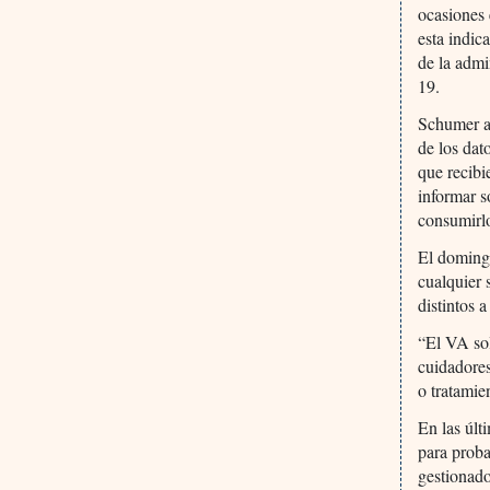
ocasiones 
esta indic
de la admi
19.
Schumer añ
de los dat
que recibi
informar s
consumirl
El domingo
cualquier 
distintos 
“El VA sol
cuidadore
o tratamien
En las últ
para proba
gestionado