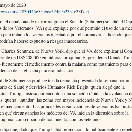
 mayo de 2020
pnews.com/a2830445e55c6ea324e9a23e4c38f7c3
o, el demócrata de mayor rango en el Senado (Schumer) solicitó al De
s de los Veteranos (VA) que explique por qué permitió el uso de un m
 para tratar a los veteranos infectados por el coronavirus, diciendo que 
podrían haberse expuesto a riesgos innecesarios.
 Charles Schumer, de Nueva York, dijo que el VA debe explicar al Con
ciente de US$208.000 en hidroxicloroquina. El presidente Donald Tru
 fuertemente el medicamento contra la malaria como tratamiento para
idencia de su eficacia para esa indicación.
ud de Schumer se produce tras la denuncia presentada la semana por un d
ario de Salud y Servicios Humanos Rick Bright, quién alegó que la
ción Trump, ansiosa por encontrar una solución rápida a la avalancha d
us, quería “inundar” las zonas con mayor incidencia de Nueva York y 
 el medicamento. Las principales organizaciones de veteranos han inst
 en qué circunstancias los médicos del VA inician la discusión sobre la
roquina, como opción de tratamiento, con los veteranos.
r dijo que, dado que Trump había promocionado públicamente en repet