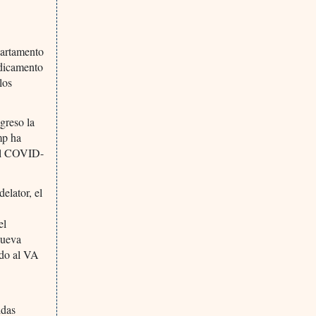
partamento
edicamento
los
greso la
mp ha
 el COVID-
elator, el
el
Nueva
ado al VA
idas