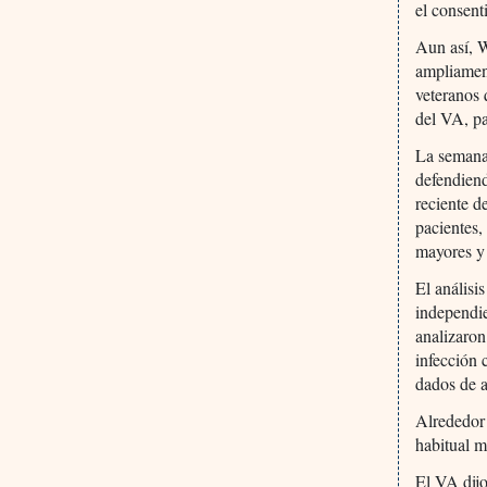
el consent
Aun así, W
ampliamen
veteranos 
del VA, pa
La semana
defendiend
reciente d
pacientes,
mayores y
El análisi
independie
analizaron
infección
dados de a
Alrededor 
habitual m
El VA dijo