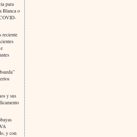
cia para
sa Blanca o
ra COVID-
 reciente
cientes
 e
antes
absurda”
terios
nos y sus
edicamento
obayas
l VA
do, y con