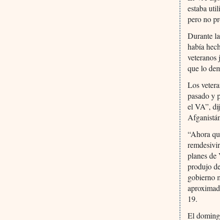
estaba uti
pero no pr
Durante l
había hech
veteranos 
que lo dem
Los vetera
pasado y p
el VA”, di
Afganistá
“Ahora que
remdesivir
planes de 
produjo de
gobierno m
aproximad
19.
El domingo