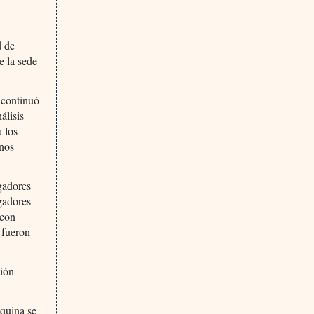
d de
e la sede
 continuó
álisis
a los
anos
igadores
gadores
 con
 fueron
ción
oquina se