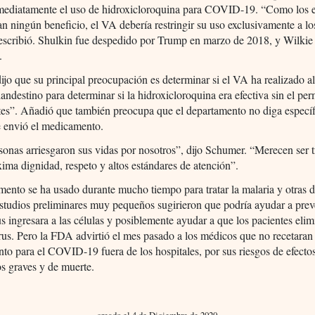
nmediatamente el uso de hidroxicloroquina para COVID-19. “Como los e
n ningún beneficio, el VA debería restringir su uso exclusivamente a l
 escribió. Shulkin fue despedido por Trump en marzo de 2018, y Wilkie
.
jo que su principal preocupación es determinar si el VA ha realizado a
landestino para determinar si la hidroxicloroquina era efectiva sin el pe
ntes”. Añadió que también preocupa que el departamento no diga especí
e envió el medicamento.
sonas arriesgaron sus vidas por nosotros”, dijo Schumer. “Merecen ser t
ima dignidad, respeto y altos estándares de atención”.
ento se ha usado durante mucho tiempo para tratar la malaria y otras d
tudios preliminares muy pequeños sugirieron que podría ayudar a prev
s ingresara a las células y posiblemente ayudar a que los pacientes eli
irus. Pero la FDA advirtió el mes pasado a los médicos que no recetaran 
o para el COVID-19 fuera de los hospitales, por sus riesgos de efecto
s graves y de muerte.