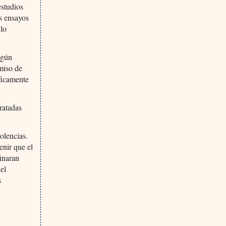
studios
os ensayos
 lo
lgún
rmiso de
ficamente
ratadas
olencias.
enir que el
minaran
el
s