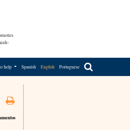
romotes
nish-
o help
Spanish
English
Portuguese
camentos