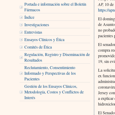
Portada e información sobre el Boletín
AP,
10 de
Fármacos
https://a
Índice
El doming
de Asunto
Investigaciones
no probado
Entrevistas
pacientes 
Ensayos Clínicos y Ética
El senador
Comités de Ética
compra re
Regulación, Registro y Diseminación de
promovido
Resultados
19, sin ev
Reclutamiento, Consentimiento
La solicit
Informado y Perspectivas de los
ex funcion
Pacientes
administra
Gestión de los Ensayos Clínicos,
coronavir
Metodología, Costos y Conflictos de
Jersey con
Interés
a explicar
hidroxiclo
El Senado