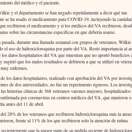
imiento del médico y el paciente.
ilkie y el departamento se han negado repetidamente a decir qué tan
te se ha usado el medicamento para COVID-19, incluyendo la cantida
que recibieron el medicamento y si los médicos del VA recibieron, desd
utas sobre las circunstancias específicas en que debería usarse.
 pasada, durante una llamada semanal con grupos de veteranos, Wilkie
o el uso de hidroxicloroquina por parte del VA. Restó importancia al an
e los datos hospitalarios del VA que muestran que no aportó beneficios 
 y sugirió que los malos resultados se debieron a que se utilizó en veter
 muy enfermos.
s de los datos hospitalarios, realizado con aprobación del VA por invest
ntes de dos universidades, no fue un experimento riguroso. Los investi
 las historias clínicas de 368 veteranos varones mayores, hospitalizados
 confirmada por coronavirus en centros médicos del VA, que murieron o
lta antes del 11 de abril.
del 28% de los veteranos que recibieron hidroxicloroquina más la aten
urieron, frente al 11% de los que recibieron solo la atención de rutina.
 recientemente que la mayor parte de su pedido reciente de hidroxiclor