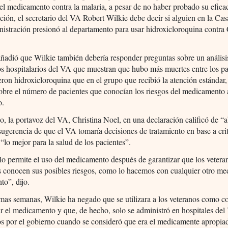
el medicamento contra la malaria, a pesar de no haber probado su efica
ación, el secretario del VA Robert Wilkie debe decir si alguien en la Ca
nistración presionó al departamento para usar hidroxicloroquina cont
adió que Wilkie también debería responder preguntas sobre un análisis
os hospitalarios del VA que muestran que hubo más muertes entre los pa
eron hidroxicloroquina que en el grupo que recibió la atención estándar,
obre el número de pacientes que conocían los riesgos del medicamento 
o.
, la portavoz del VA, Christina Noel, en una declaración calificó de “
sugerencia de que el VA tomaría decisiones de tratamiento en base a cri
a “lo mejor para la salud de los pacientes”.
o permite el uso del medicamento después de garantizar que los vetera
s conocen sus posibles riesgos, como lo hacemos con cualquier otro m
to”, dijo.
imas semanas, Wilkie ha negado que se utilizara a los veteranos como c
r el medicamento y que, de hecho, solo se administró en hospitales de
s por el gobierno cuando se consideró que era el medicamente apropia