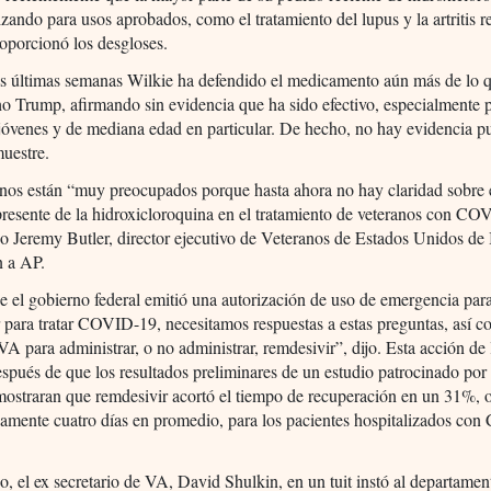
lizando para usos aprobados, como el tratamiento del lupus y la artritis 
oporcionó los desgloses.
as últimas semanas Wilkie ha defendido el medicamento aún más de lo q
o Trump, afirmando sin evidencia que ha sido efectivo, especialmente p
jóvenes y de mediana edad en particular. De hecho, no hay evidencia p
uestre.
nos están “muy preocupados porque hasta ahora no hay claridad sobre 
resente de la hidroxicloroquina en el tratamiento de veteranos con C
jo Jeremy Butler, director ejecutivo de Veteranos de Estados Unidos de 
n a AP.
 el gobierno federal emitió una autorización de uso de emergencia par
 para tratar COVID-19, necesitamos respuestas a estas preguntas, así c
VA para administrar, o no administrar, remdesivir”, dijo. Esta acción d
spués de que los resultados preliminares de un estudio patrocinado por 
ostraran que remdesivir acortó el tiempo de recuperación en un 31%, 
amente cuatro días en promedio, para los pacientes hospitalizados co
, el ex secretario de VA, David Shulkin, en un tuit instó al departamen