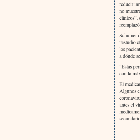
reducir i
no muestra
clínicos”,
reemplazó
Schumer di
“estudio c
los pacie
a dónde s
“Estas per
con la máx
El medicam
Algunos es
coronaviru
antes el v
medicament
secundario