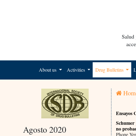
Salud 
acce
About us
Activities
Drug Bulletins
L
Hom
Ensayos C
Schumer p
Agosto 2020
no probad
Phope Yen