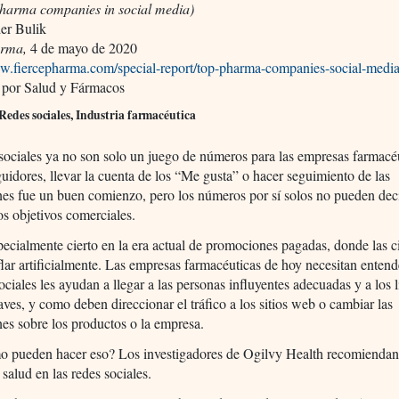
pharma companies in social media)
er Bulik
arma,
4 de mayo de 2020
ww.fiercepharma.com/special-report/top-pharma-companies-social-medi
 por Salud y Fármacos
Redes sociales, Industria farmacéutica
sociales ya no son solo un juego de números para las empresas farmacéu
uidores, llevar la cuenta de los “Me gusta” o hacer seguimiento de las
nes fue un buen comienzo, pero los números por sí solos no pueden deci
s objetivos comerciales.
pecialmente cierto en la era actual de promociones pagadas, donde las ci
lar artificialmente. Las empresas farmacéuticas de hoy necesitan enten
sociales les ayudan a llegar a las personas influyentes adecuadas y a los 
aves, y como deben direccionar el tráfico a los sitios web o cambiar las
es sobre los productos o la empresa.
o pueden hacer eso? Los investigadores de Ogilvy Health recomienda
salud en las redes sociales.