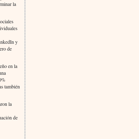
rminar la
sociales
ividuales
LinkedIn y
ero de
eño en la
 una
40%
das también
ron la
uación de