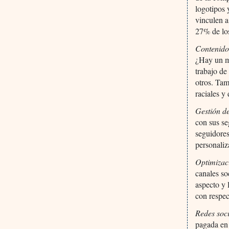
logotipos 
vinculen a
27% de los
Contenid
¿Hay un me
trabajo de
otros. Tam
raciales y
Gestión d
con sus se
seguidores
personali
Optimizac
canales so
aspecto y 
con respec
Redes soc
pagada en 