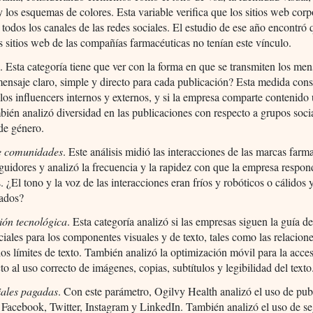
y los esquemas de colores. Esta variable verifica que los sitios web corp
 todos los canales de las redes sociales. El estudio de ese año encontró 
 sitios web de las compañías farmacéuticas no tenían este vínculo.
o
. Esta categoría tiene que ver con la forma en que se transmiten los men
nsaje claro, simple y directo para cada publicación? Esta medida cons
 los influencers internos y externos, y si la empresa comparte contenido 
bién analizó diversidad en las publicaciones con respecto a grupos soci
 de género.
e comunidades
. Este análisis midió las interacciones de las marcas farm
guidores y analizó la frecuencia y la rapidez con que la empresa respon
. ¿El tono y la voz de las interacciones eran fríos y robóticos o cálidos 
zados?
ión tecnológica
. Esta categoría analizó si las empresas siguen la guía de
ciales para los componentes visuales y de texto, tales como las relacion
los límites de texto. También analizó la optimización móvil para la acces
to al uso correcto de imágenes, copias, subtítulos y legibilidad del texto
iales pagadas
. Con este parámetro, Ogilvy Health analizó el uso de pub
Facebook, Twitter, Instagram y LinkedIn. También analizó el uso de s