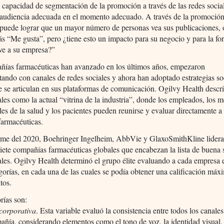
a capacidad de segmentación de la promoción a través de las redes socia
a audiencia adecuada en el momento adecuado. A través de la promoción
puede lograr que un mayor número de personas vea sus publicaciones, 
s “Me gusta”, pero ¿tiene esto un impacto para su negocio y para la f
ve a su empresa?”
ñías farmacéuticas han avanzado en los últimos años, empezaron
ando con canales de redes sociales y ahora han adoptado estrategias so
e se articulan en sus plataformas de comunicación. Ogilvy Health descri
ales como la actual “vitrina de la industria”, donde los empleados, los m
les de la salud y los pacientes pueden reunirse y evaluar directamente a 
farmacéuticas.
orme del 2020, Boehringer Ingelheim, AbbVie y GlaxoSmithKline lidera
iete compañías farmacéuticas globales que encabezan la lista de buena 
ales. Ogilvy Health determinó el grupo élite evaluando a cada empresa 
gorías, en cada una de las cuales se podía obtener una calificación máx
tos.
rías son:
 corporativa
. Esta variable evaluó la consistencia entre todos los canales
añía, considerando elementos como el tono de voz, la identidad visual,