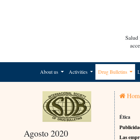
Salud 
acce
About us
Activities
Drug Bulletins
L
Hom
Ética
Publicid
Agosto 2020
Las empre