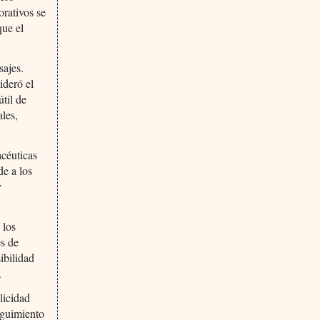
orativos se
que el
sajes.
ideró el
útil de
ales,
acéuticas
de a los
y
 los
es de
ibilidad
.
licidad
eguimiento