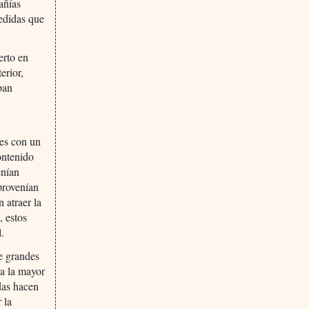
añías
medidas que
erto en
erior,
ban
nes con un
ontenido
enían
provenían
 atraer la
, estos
l.
de grandes
ba la mayor
adas hacen
 la