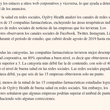
 y los enlaces a sitios web corporativos y viceversa, lo que ayuda a dete
d de los anuncios.
 la salud en redes sociales, Ogilvy Health analizó los canales de redes 
os de 15 compañías farmacéuticas, excluyendo las áreas terapéuticas ind
les de redes sociales de noticias de las empresas que los tuvieran. Los
ores observaron los canales sociales de Facebook, Twitter, Instagram, 
rante el período de estudio, que cubrió desde agosto de 2019 hasta en
odas las categorías, las compañías farmacéuticas tuvieron mejor desemp
ad corporativa, un 80% operaban a buen nivel, es decir que obtuvieron
 superior a 3. La categoría más débil fue la de contenido, con solo el 
 el nivel de buena salud en las redes sociales. Las redes sociales paga
área débil, ya que seis de las 15 empresas obtuvieron solo un punto.
, menos de la mitad de las 15 compañías farmacéuticas estudiadas logra
ón de Ogilvy Health de buena salud en redes sociales. Sin embargo, los
ores señalaron que algunas empresas podrían superar el umbral de punt
haciendo solo algunas correcciones.