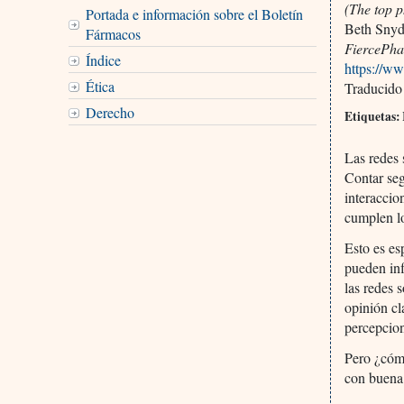
(The top 
Portada e información sobre el Boletín
Beth Snyd
Fármacos
FiercePh
Índice
https://w
Ética
Traducido
Derecho
Etiquetas: 
Las redes 
Contar seg
interaccio
cumplen lo
Esto es es
pueden inf
las redes 
opinión cl
percepcion
Pero ¿cóm
con buena 