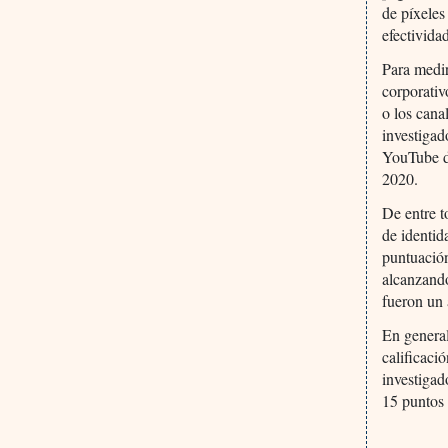
de píxeles
efectivida
Para medir
corporativ
o los cana
investigad
YouTube du
2020.
De entre t
de identid
puntuación
alcanzando
fueron un 
En general
calificaci
investigad
15 puntos 