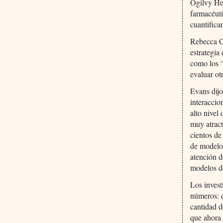
Ogilvy Hea
farmacéuti
cuantifica
Rebecca Ca
estrategia 
como los “
evaluar ot
Evans dijo
interacci
alto nivel
muy atract
cientos de
de modelos
atención d
modelos de
Los invest
números: q
cantidad d
que ahora 