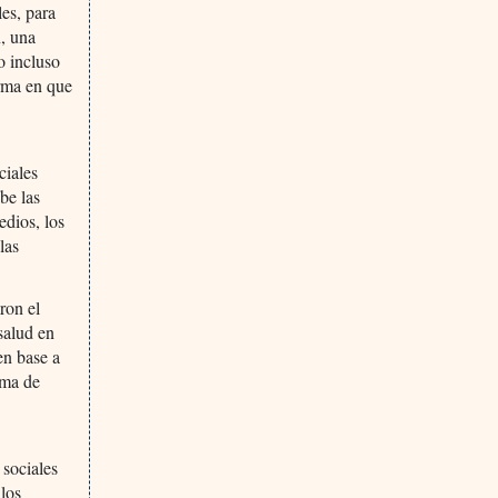
les, para
, una
o incluso
orma en que
ciales
be las
edios, los
las
ron el
salud en
en base a
ima de
 sociales
 los