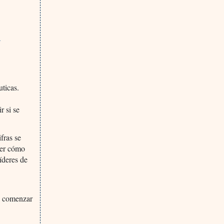
a
ticas.
r si se
fras se
der cómo
líderes de
n comenzar