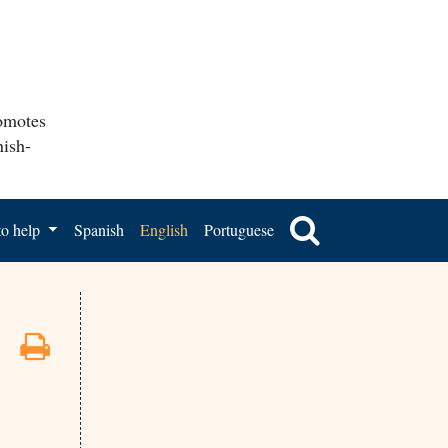
romotes
nish-
o help
Spanish
English
Portuguese