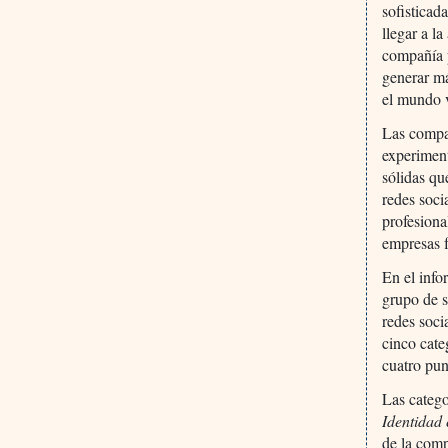
sofisticad
llegar a l
compañía 
generar má
el mundo 
Las compa
experiment
sólidas qu
redes soci
profesiona
empresas 
En el inf
grupo de s
redes soci
cinco cate
cuatro pun
Las catego
Identidad
de la comp