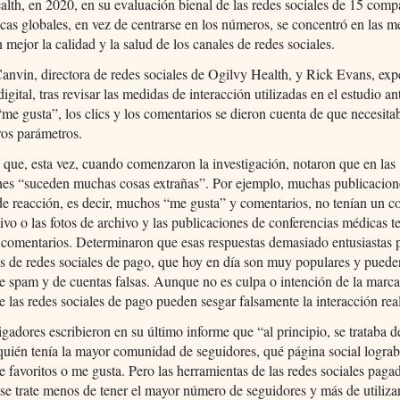
lth, en 2020, en su evaluación bienal de las redes sociales de 15 comp
cas globales, en vez de centrarse en los números, se concentró en las 
n mejor la calidad y la salud de los canales de redes sociales.
nvin, directora de redes sociales de Ogilvy Health, y Rick Evans, exp
digital, tras revisar las medidas de interacción utilizadas en el estudio ant
me gusta”, los clics y los comentarios se dieron cuenta de que necesita
ros parámetros.
 que, esta vez, cuando comenzaron la investigación, notaron que en las
ones “suceden muchas cosas extrañas”. Por ejemplo, muchas publicacio
 de reacción, es decir, muchos “me gusta” y comentarios, no tenían un c
ivo o las fotos de archivo y las publicaciones de conferencias médicas t
 comentarios. Determinaron que esas respuestas demasiado entusiastas 
 de redes sociales de pago, que hoy en día son muy populares y pueden
e spam y de cuentas falsas. Aunque no es culpa o intención de la marca
 las redes sociales de pago pueden sesgar falsamente la interacción rea
igadores escribieron en su último informe que “al principio, se trataba 
uién tenía la mayor comunidad de seguidores, qué página social logra
e favoritos o me gusta. Pero las herramientas de las redes sociales pag
se trate menos de tener el mayor número de seguidores y más de utilizar