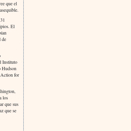
ree que el
 asequible.
 31
pios. El
bían
l de
o
Instituto
uto Hudson
Action for
shington,
a los
ar que sus
az que se