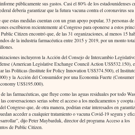
 informe públicamente sus gastos. Casi el 80% de los estadounidenses c
ederal debería garantizar que la futura vacuna contra el coronavirus sea
e que estas medidas cuentan con un gran apoyo popular, 33 personas de
ones escribieron recientemente al Congreso para oponerse a estos princi
e Public Citizen encontró que, de las 31 organizaciones, al menos 15 ha
ondos de la industria farmacéutica entre 2015 y 2019, por un monto tota
llones.
nizaciones incluyeron la Acción del Consejo de Intercambio Legislativ
dense (American Legislative Exchange Council Action US$532.150), el 
ar las Políticas (Institute for Policy Innovation US$374.500), el Instit
00) y la Acción del Consumidor por una Economía Fuerte (Consumer 
 Economy US$195.000).
 de las farmacéuticas, que fluye como las aguas residuales por todo Wa
las conversaciones serias sobre el acceso a los medicamentos y coopta 
el Congreso que, de otra manera, podrían estar interesados en garantiz
puedan acceder a cualquier tratamiento o vacuna Covid-19 segura y efic
esarrollar”, dijo Peter Maybarduk, director del programa Acceso a los
tos de Public Citizen.