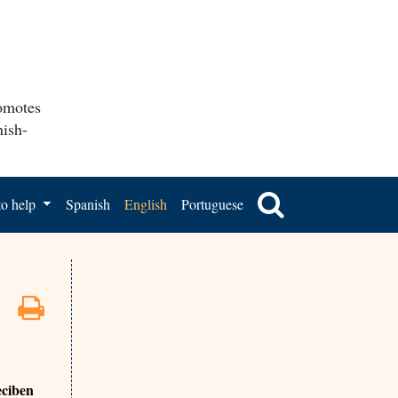
romotes
nish-
o help
Spanish
English
Portuguese
eciben