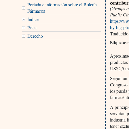
contribuc
Portada e información sobre el Boletín
(Groups o
Fármacos
Public Cit
Índice
https://w
by-big-ph
Ética
Traducido
Derecho
Etiquetas:
Aproximad
productos 
US$2,5 mi
Según un n
Congreso p
los pueda 
farmacéuti
A principi
servirían 
industria 
tener excl