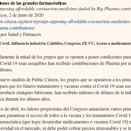
iones de las grandes farmacéuticas
pposing affordable coronavirus medicines fueled by Big Pharma contr
izen,
2 de junio de 2020
ww.citizen.org/news/groups-opposing-affordable-coronavirus-medicines-
arma-contributions/
 por Salud y Fármacos
 Covid, Influencia industria, Cabildeo, Congreso, EE UU, Acceso a medicamen
amente la mitad de los grupos que se oponen a poner condiciones para
Covid-19 sean asequibles han recibido contribuciones de Pharma por un
llones.
uevo análisis de Public Citizen, los grupos que se opusieron a los princ
ara que los futuros tratamientos y vacunas contra el Covid-19 sean ase
producir cualquier fabricante, han recibido millones de dólares de la ind
ca durante los últimos años.
os de abril, los líderes progresistas del Congreso anunciaron varios prin
para garantizar el acceso de todos a la vacuna y los tratamientos Covid-1
farmacéutica [que logre desarrollar medicamentos o vacunas Covid 19] 
usividad en el mercado, ni debe poder cobrar precios irrazonables y se l