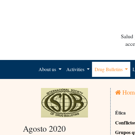
Salud 
acce
About us
Activities
Drug Bulletins
L
Hom
Ética
Conflicto
Agosto 2020
Grupos qu