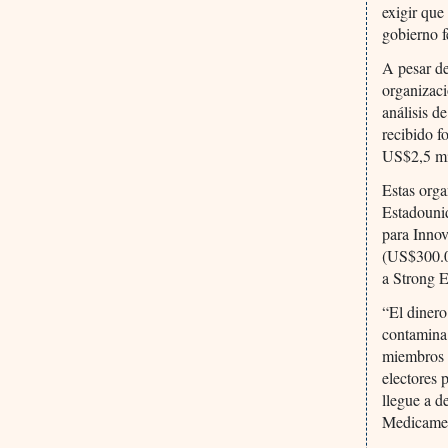
exigir que
gobierno f
A pesar d
organizaci
análisis d
recibido f
US$2,5 mi
Estas orga
Estadouni
para Innov
(US$300.0
a Strong
“El dinero
contamina 
miembros d
electores 
llegue a d
Medicamen