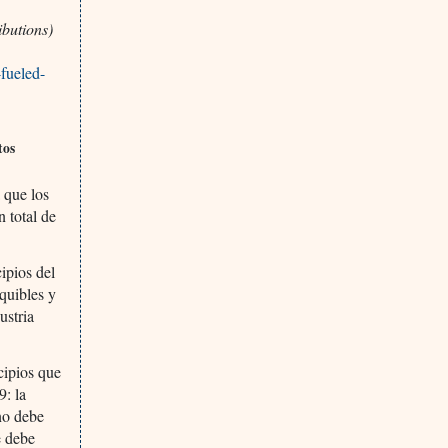
ibutions)
fueled-
tos
 que los
 total de
ipios del
quibles y
ustria
cipios que
9: la
no debe
e debe