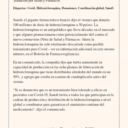
Traducido por Salud y Fármacos
Etiquetas: Covid, Hidroxicloroquina, Donaciones, Coordinación global, Sanofi
Sanofi, el gigante farmacéutico francés dijo el viernes que donaría
100 millones de dosis de hidroxicloroquina a 50 países. La
hidroxicloroquina es un antipalúdico que lleva décadas en el mercado
y que algunos promocionaron como potencialmente útil contra el
nuevo coronavirus (Nota de Salud y Fármacos: Ahora la
hidroxicloroquina ha sido totalmente descartada como posible
tratamiento para Covid – ver en información adicional en este mismo
número, en el Boletín de Farmacovigilancia).
En un comunicado, la compañía dijo que había aumentado su
capacidad de producción en las ocho plantas de fabricación de
hidroxicloroquina que tiene distribuidas alrededor del mundo en un
50%, y agregó que estaba en camino de cuadruplicarla antes del
verano.
“Si se demuestra que es un tratamiento bien tolerado y eficaz en
pacientes con Covid-19, Sanofi invita a todos los que participan en la
cadena de producción y distribución de la hidroxicloroquina a nivel
global a coordinarse para garantizar el suministro continuo del
medicamento”, dijo el comunicado.