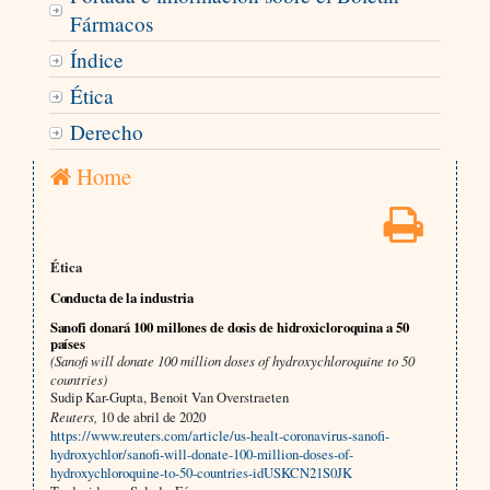
Fármacos
Índice
Ética
Derecho
Home
Ética
Conducta de la industria
Sanofi donará 100 millones de dosis de hidroxicloroquina a 50
países
(Sanofi will donate 100 million doses of hydroxychloroquine to 50
countries)
Sudip Kar-Gupta, Benoit Van Overstraeten
Reuters,
10 de abril de 2020
https://www.reuters.com/article/us-healt-coronavirus-sanofi-
hydroxychlor/sanofi-will-donate-100-million-doses-of-
hydroxychloroquine-to-50-countries-idUSKCN21S0JK