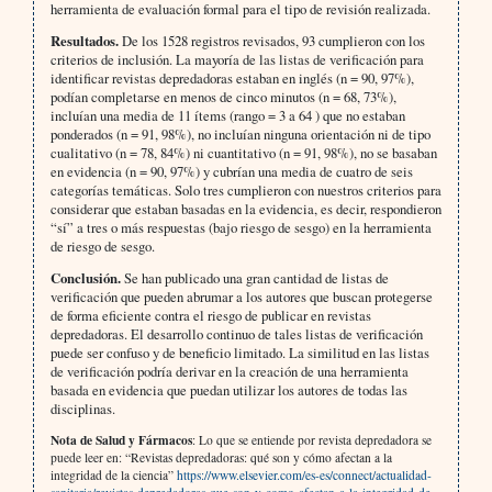
herramienta de evaluación formal para el tipo de revisión realizada.
Resultados.
De los 1528 registros revisados, 93 cumplieron con los
criterios de inclusión. La mayoría de las listas de verificación para
identificar revistas depredadoras estaban en inglés (n = 90, 97%),
podían completarse en menos de cinco minutos (n = 68, 73%),
incluían una media de 11 ítems (rango = 3 a 64 ) que no estaban
ponderados (n = 91, 98%), no incluían ninguna orientación ni de tipo
cualitativo (n = 78, 84%) ni cuantitativo (n = 91, 98%), no se basaban
en evidencia (n = 90, 97%) y cubrían una media de cuatro de seis
categorías temáticas. Solo tres cumplieron con nuestros criterios para
considerar que estaban basadas en la evidencia, es decir, respondieron
“sí” a tres o más respuestas (bajo riesgo de sesgo) en la herramienta
de riesgo de sesgo.
Conclusión.
Se han publicado una gran cantidad de listas de
verificación que pueden abrumar a los autores que buscan protegerse
de forma eficiente contra el riesgo de publicar en revistas
depredadoras. El desarrollo continuo de tales listas de verificación
puede ser confuso y de beneficio limitado. La similitud en las listas
de verificación podría derivar en la creación de una herramienta
basada en evidencia que puedan utilizar los autores de todas las
disciplinas.
Nota de Salud y Fármacos
: Lo que se entiende por revista depredadora se
puede leer en: “Revistas depredadoras: qué son y cómo afectan a la
integridad de la ciencia”
https://www.elsevier.com/es-es/connect/actualidad-