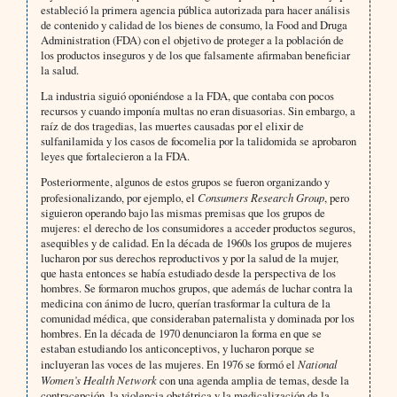
estableció la primera agencia pública autorizada para hacer análisis
de contenido y calidad de los bienes de consumo, la Food and Druga
Administration (FDA) con el objetivo de proteger a la población de
los productos inseguros y de los que falsamente afirmaban beneficiar
la salud.
La industria siguió oponiéndose a la FDA, que contaba con pocos
recursos y cuando imponía multas no eran disuasorias. Sin embargo, a
raíz de dos tragedias, las muertes causadas por el elixir de
sulfanilamida y los casos de focomelia por la talidomida se aprobaron
leyes que fortalecieron a la FDA.
Posteriormente, algunos de estos grupos se fueron organizando y
profesionalizando, por ejemplo, el
Consumers Research Group
, pero
siguieron operando bajo las mismas premisas que los grupos de
mujeres: el derecho de los consumidores a acceder productos seguros,
asequibles y de calidad. En la década de 1960s los grupos de mujeres
lucharon por sus derechos reproductivos y por la salud de la mujer,
que hasta entonces se había estudiado desde la perspectiva de los
hombres. Se formaron muchos grupos, que además de luchar contra la
medicina con ánimo de lucro, querían trasformar la cultura de la
comunidad médica, que consideraban paternalista y dominada por los
hombres. En la década de 1970 denunciaron la forma en que se
estaban estudiando los anticonceptivos, y lucharon porque se
incluyeran las voces de las mujeres. En 1976 se formó el
National
Women’s Health Network
con una agenda amplia de temas, desde la
contracepción, la violencia obstétrica y la medicalización de la