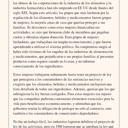
los abusos de las corporaciones de la industria de los alimentos y la
industria farmacéutica han ido surgiendo en EE UU desde finales del
siglo XIX. Según este artículo, los grupos que más lucharon por la
regulación de los alimentos, bebidas y medicamentos fueron grupos
de mujeres, la mayoría amas de casa que querían proteger a sus
familias. Se desconoce como estas mujeres financiaban sus
actividades, se cree que formaron clubs de miembros que pagaban
cuotas y obtenían alguna donación. Eran grupos de mujeres
luchadoras, que trabajaban sin ningún reconocimiento, y que fueron
aprendiendo a utilizar el sistema político. Su compromiso surgía al
haber sido víctimas de los engaños de las industrias de alimentación
y medicamentos, que perjudicaron a sus propias familias al presentar
productos como seguros cuando no lo eran, y no informar
correctamente de los ingredientes.
Estas mujeres trabajaron arduamente hasta tener un proyecto de ley
que protegiera a los consumidores de las sustancias nocivas y
exigiera que los alimentos, bebidas y medicamentos incluyeran una
lista detallada de todos sus ingredientes. Además, querían que los que
infringieran la ley fueran castigados. Para estas mujeres era injusto
que las compañías pudieran contaminar elementos esenciales para la
vida para beneficiarse económicamente, y afirmaban que los
gobiernos tenían la obligación de proteger no solo al comercio, sino
también a los consumidores de comerciantes depredadores.
No fue un trabajo fácil, las industrias lograron debilitar el proyecto de
ley de las activistas, pero en 1906 lograron que se aprobara la ley que