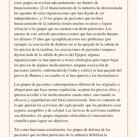
estos grupos no revelan adecuadamente sus fuentes de
financiamiento; (2) el financiamiento de la industria ha distorsionado
las agendas de estas organizaciones que han dejado de ser
independientes; y (3) los grupos de pacientes que reciben
financiamiento de la industria tienen muchos recursos y logran
silenciar a los grupos que no cuentan con dicho patrocinio. Las
autoras de este artículo presentan eventos que han ocurrido durante
los últimos 15 años que ejemplifican estos tres problemas (por
ejemplo, la asociación de diabetes no se ha quejado de la subida de
los precios de la insulina, las asociaciones de pacientes tampoco
dijeron nada de la subida de precio del Epipen, algunas
organizaciones se han opuesto a testar estrategias para lograr bajar
los precios de algunos medicamentos, ninguna asociación de
pacientes [artritis, enfermedad de Crohn y colitis] se han quejado del
precio de Humira y en cambio sí se han opuesto a los biosimilares).
Los grupos de pacientes contemporáneos difieren de los originales y
abogan para que haya menos regulación, aceptan los precios altos, y
quieren acceder a los medicamentos cuanto antes, aun cuando su
eficacia y seguridad no esté bien caracterizada. Justo lo contrario de
lo que querían los activistas del siglo pasado: que los productos sean
seguros, asequibles y de calidad. Las tácticas de activismo también
son diferentes, los grupos originales utilizaban el conocimiento
científico para lograr sus objetivos.
Tal como funcionan actualmente, los grupos de defensa de los
pacientes que reciben patrocinio de la industria debilitan la