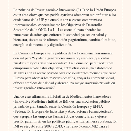
La política de Investigación e Innovación (I + I) de la Unión Europea
es un área clave que nos podría ayudar a ofrecer un mejor futuro a los
ciudadanos de la UE y a cumplir con nuestros compromisos
internacionales, especialmente los Objetivos de Desarrollo
Sostenible de la ONU. La I + I es esencial para abordar los
numerosos desafíos que enfrenta la sociedad, ya sea en salud y
bienestar, sistemas de alimentación y agricultura, cambio climático,
energía, o democracia y digitalización.
La Comisión Europea ve la política de I + I como una herramienta
central para “ayudar a generar crecimiento y empleos, y abordar
nuestros mayores desafíos sociales”. La Comisión, para facilitar el
cumplimiento de estos objetivos, entre otras cosas, ha establecido
alianzas con el sector privado para consolidar “los recursos que tiene
Europa para abordar los mayores desafíos, apoyar la competitividad,
ofrecer empleos de calidad y alentar una mayor inversión privada en
investigación e innovación”.
Una de esas alianzas, la Iniciativa de Medicamentos Innovadores
(Innovative Medicines Initiative IMI), es una asociación público-
privada de gran tamaño entre la Comisión Europea y EFPIA
(Federación Europea de Industrias y Asociaciones Farmacéuticas),
que agrupa a las empresas farmacéuticas comerciales y ejerce
presión para influir en las políticas públicas. La primera colaboración
IMI se ejecutó entre 2008 y 2013, y se renovó como IMI2 para el
periodo entre 2014 y 2020. IMI está por renovarse nuevamente en