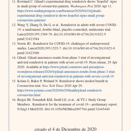
Rowland C. Gilead’s experimental drug remdesivir shows ‘hopeful’ signs
in small group of coronavirus patients.
Washington Post
2020 Apr 11.
https://www.washingtonpost.com/business/2020/04/10/gileads-
experimental-drug-remdesivir-shows-hopeful-signs-small-group-
coronavirus-patients/
Wang Y, Zhang D, Du G, et al . Remdesivir in adults with severe COVID-
19: a randomised, double-blind, placebo-controlled, multicentre trial.
Lancet2020;395:1569-78. doi:10.1016/S0140-6736(20)31022-9
pmid:32423584
Norrie JD . Remdesivir for COVID-19: challenges of underpowered
studies. Lancet2020;395:1525-7. doi:10.1016/S0140-6736(20)31023-0
pmid:32423580
Gilead. Gilead announces results from phase 3 trial of investigational
antiviral remdesivir in patients with severe covid-19. Press release, 29 Apr
2020. Available at
https://www.gilead.com/news-and-press/press-
room/press-releases/2020/4/gilead-announces-results-from-phase-3-trial-
of-investigational-antiviral-remdesivir-in-patients-with-severe-covid-19
Kolata G, Baker P, Weiland N. Remdesivir shows modest benefit in
Coronavirus trial.
New York Times
2020 Apr 29.
https://www.nytimes.com/2020/04/29/health/gilead-remdesivir-
coronavirus.html
Beigel JH, Tomashek KM, Dodd LE, et al., ACTT-1 Study Group
Members . Remdesivir for the treatment of covid-19—preliminary report.
N Engl J Med2020. Doi:10.1056/NEJMoa2007764 pmid:32445440
creado el 4 de Diciembre de 2020