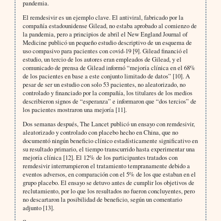
pandemia.
El remdesivir es un ejemplo clave. El antiviral, fabricado por la
compañía estadounidense Gilead, no estaba aprobado al comienzo de
la pandemia, pero a principios de abril el New England Journal of
Medicine publicó un pequeño estudio descriptivo de un esquema de
uso compasivo para pacientes con covid-19 [9]. Gilead financió el
estudio, un tercio de los autores eran empleados de Gilead, y el
comunicado de prensa de Gilead informó “mejoría clínica en el 68%
de los pacientes en base a este conjunto limitado de datos” [10]. A
pesar de ser un estudio con solo 53 pacientes, no aleatorizado, no
controlado y financiado por la compañía, los titulares de los medios
describieron signos de “esperanza” e informaron que “dos tercios” de
los pacientes mostraron una mejoría [11].
Dos semanas después, The Lancet publicó un ensayo con remdesivir,
aleatorizado y controlado con placebo hecho en China, que no
documentó ningún beneficio clínico estadísticamente significativo en
su resultado primario, el tiempo transcurrido hasta experimentar una
mejoría clínica [12]. El 12% de los participantes tratados con
remdesivir interrumpieron el tratamiento tempranamente debido a
eventos adversos, en comparación con el 5% de los que estaban en el
grupo placebo. El ensayo se detuvo antes de cumplir los objetivos de
reclutamiento, por lo que los resultados no fueron concluyentes, pero
no descartaron la posibilidad de beneficio, según un comentario
adjunto [13].