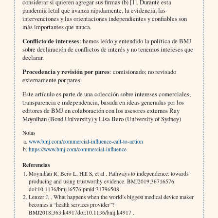
considerar si quieren agregar sus firmas (b) [1]. Durante esta
pandemia letal que avanza rápidamente, la evidencia, las
intervenciones y las orientaciones independientes y confiables son
más importantes que nunca.
Conflicto de intereses
: hemos leído y entendido la política de BMJ
sobre declaración de conflictos de interés y no tenemos intereses que
declarar.
Procedencia y revisión por pares
: comisionado; no revisado
externamente por pares.
Este artículo es parte de una colección sobre intereses comerciales,
transparencia e independencia, basada en ideas generadas por los
editores de BMJ en colaboración con los asesores externos Ray
Moynihan (Bond University) y Lisa Bero (University of Sydney)
Notas
www.bmj.com/commercial-influence-call-to-action
https://www.bmj.com/commercial-influence
Referencias
Moynihan R, Bero L, Hill S, et al . Pathways to independence: towards
producing and using trustworthy evidence. BMJ2019;367:l6576.
doi:10.1136/bmj.l6576 pmid:31796508
Lenzer J. . What happens when the world’s biggest medical device maker
becomes a “health services provider”?
BMJ2018;363:k4917doi:10.1136/bmj.k4917 .