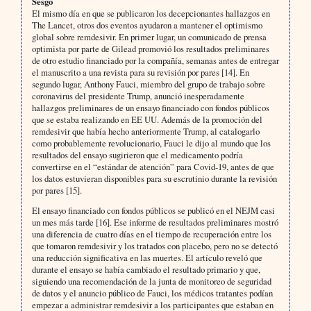
Sesgo
El mismo día en que se publicaron los decepcionantes hallazgos en
The Lancet, otros dos eventos ayudaron a mantener el optimismo
global sobre remdesivir. En primer lugar, un comunicado de prensa
optimista por parte de Gilead promovió los resultados preliminares
de otro estudio financiado por la compañía, semanas antes de entregar
el manuscrito a una revista para su revisión por pares [14]. En
segundo lugar, Anthony Fauci, miembro del grupo de trabajo sobre
coronavirus del presidente Trump, anunció inesperadamente
hallazgos preliminares de un ensayo financiado con fondos públicos
que se estaba realizando en EE UU. Además de la promoción del
remdesivir que había hecho anteriormente Trump, al catalogarlo
como probablemente revolucionario, Fauci le dijo al mundo que los
resultados del ensayo sugirieron que el medicamento podría
convertirse en el “estándar de atención” para Covid-19, antes de que
los datos estuvieran disponibles para su escrutinio durante la revisión
por pares [15].
El ensayo financiado con fondos públicos se publicó en el NEJM casi
un mes más tarde [16]. Ese informe de resultados preliminares mostró
una diferencia de cuatro días en el tiempo de recuperación entre los
que tomaron remdesivir y los tratados con placebo, pero no se detectó
una reducción significativa en las muertes. El artículo reveló que
durante el ensayo se había cambiado el resultado primario y que,
siguiendo una recomendación de la junta de monitoreo de seguridad
de datos y el anuncio público de Fauci, los médicos tratantes podían
empezar a administrar remdesivir a los participantes que estaban en