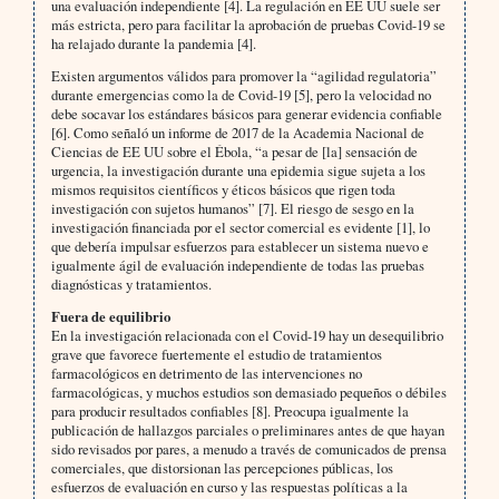
una evaluación independiente [4]. La regulación en EE UU suele ser
más estricta, pero para facilitar la aprobación de pruebas Covid-19 se
ha relajado durante la pandemia [4].
Existen argumentos válidos para promover la “agilidad regulatoria”
durante emergencias como la de Covid-19 [5], pero la velocidad no
debe socavar los estándares básicos para generar evidencia confiable
[6]. Como señaló un informe de 2017 de la Academia Nacional de
Ciencias de EE UU sobre el Ébola, “a pesar de [la] sensación de
urgencia, la investigación durante una epidemia sigue sujeta a los
mismos requisitos científicos y éticos básicos que rigen toda
investigación con sujetos humanos” [7]. El riesgo de sesgo en la
investigación financiada por el sector comercial es evidente [1], lo
que debería impulsar esfuerzos para establecer un sistema nuevo e
igualmente ágil de evaluación independiente de todas las pruebas
diagnósticas y tratamientos.
Fuera de equilibrio
En la investigación relacionada con el Covid-19 hay un desequilibrio
grave que favorece fuertemente el estudio de tratamientos
farmacológicos en detrimento de las intervenciones no
farmacológicas, y muchos estudios son demasiado pequeños o débiles
para producir resultados confiables [8]. Preocupa igualmente la
publicación de hallazgos parciales o preliminares antes de que hayan
sido revisados por pares, a menudo a través de comunicados de prensa
comerciales, que distorsionan las percepciones públicas, los
esfuerzos de evaluación en curso y las respuestas políticas a la