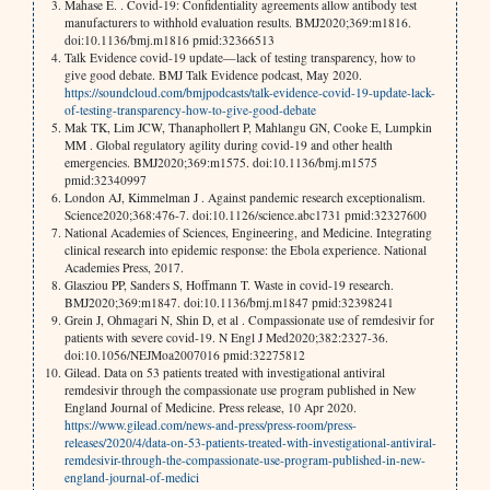
Mahase E. . Covid-19: Confidentiality agreements allow antibody test
manufacturers to withhold evaluation results. BMJ2020;369:m1816.
doi:10.1136/bmj.m1816 pmid:32366513
Talk Evidence covid-19 update—lack of testing transparency, how to
give good debate. BMJ Talk Evidence podcast, May 2020.
https://soundcloud.com/bmjpodcasts/talk-evidence-covid-19-update-lack-
of-testing-transparency-how-to-give-good-debate
Mak TK, Lim JCW, Thanaphollert P, Mahlangu GN, Cooke E, Lumpkin
MM . Global regulatory agility during covid-19 and other health
emergencies. BMJ2020;369:m1575. doi:10.1136/bmj.m1575
pmid:32340997
London AJ, Kimmelman J . Against pandemic research exceptionalism.
Science2020;368:476-7. doi:10.1126/science.abc1731 pmid:32327600
National Academies of Sciences, Engineering, and Medicine. Integrating
clinical research into epidemic response: the Ebola experience. National
Academies Press, 2017.
Glasziou PP, Sanders S, Hoffmann T. Waste in covid-19 research.
BMJ2020;369:m1847. doi:10.1136/bmj.m1847 pmid:32398241
Grein J, Ohmagari N, Shin D, et al . Compassionate use of remdesivir for
patients with severe covid-19. N Engl J Med2020;382:2327-36.
doi:10.1056/NEJMoa2007016 pmid:32275812
Gilead. Data on 53 patients treated with investigational antiviral
remdesivir through the compassionate use program published in New
England Journal of Medicine. Press release, 10 Apr 2020.
https://www.gilead.com/news-and-press/press-room/press-
releases/2020/4/data-on-53-patients-treated-with-investigational-antiviral-
remdesivir-through-the-compassionate-use-program-published-in-new-
england-journal-of-medici