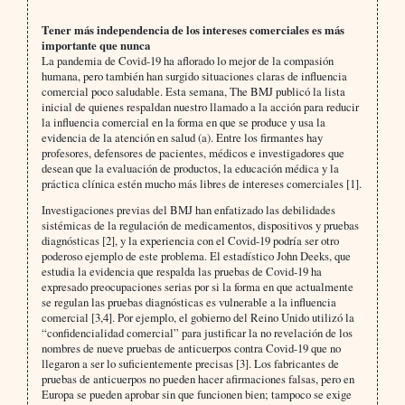
Tener más independencia de los intereses comerciales es más
importante que nunca
La pandemia de Covid-19 ha aflorado lo mejor de la compasión
humana, pero también han surgido situaciones claras de influencia
comercial poco saludable. Esta semana, The BMJ publicó la lista
inicial de quienes respaldan nuestro llamado a la acción para reducir
la influencia comercial en la forma en que se produce y usa la
evidencia de la atención en salud (a). Entre los firmantes hay
profesores, defensores de pacientes, médicos e investigadores que
desean que la evaluación de productos, la educación médica y la
práctica clínica estén mucho más libres de intereses comerciales [1].
Investigaciones previas del BMJ han enfatizado las debilidades
sistémicas de la regulación de medicamentos, dispositivos y pruebas
diagnósticas [2], y la experiencia con el Covid-19 podría ser otro
poderoso ejemplo de este problema. El estadístico John Deeks, que
estudia la evidencia que respalda las pruebas de Covid-19 ha
expresado preocupaciones serias por si la forma en que actualmente
se regulan las pruebas diagnósticas es vulnerable a la influencia
comercial [3,4]. Por ejemplo, el gobierno del Reino Unido utilizó la
“confidencialidad comercial” para justificar la no revelación de los
nombres de nueve pruebas de anticuerpos contra Covid-19 que no
llegaron a ser lo suficientemente precisas [3]. Los fabricantes de
pruebas de anticuerpos no pueden hacer afirmaciones falsas, pero en
Europa se pueden aprobar sin que funcionen bien; tampoco se exige