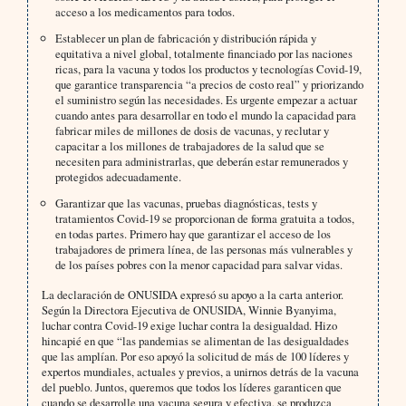
acceso a los medicamentos para todos.
Establecer un plan de fabricación y distribución rápida y
equitativa a nivel global, totalmente financiado por las naciones
ricas, para la vacuna y todos los productos y tecnologías Covid-19,
que garantice transparencia “a precios de costo real” y priorizando
el suministro según las necesidades. Es urgente empezar a actuar
cuando antes para desarrollar en todo el mundo la capacidad para
fabricar miles de millones de dosis de vacunas, y reclutar y
capacitar a los millones de trabajadores de la salud que se
necesiten para administrarlas, que deberán estar remunerados y
protegidos adecuadamente.
Garantizar que las vacunas, pruebas diagnósticas, tests y
tratamientos Covid-19 se proporcionan de forma gratuita a todos,
en todas partes. Primero hay que garantizar el acceso de los
trabajadores de primera línea, de las personas más vulnerables y
de los países pobres con la menor capacidad para salvar vidas.
La declaración de ONUSIDA expresó su apoyo a la carta anterior.
Según la Directora Ejecutiva de ONUSIDA, Winnie Byanyima,
luchar contra Covid-19 exige luchar contra la desigualdad. Hizo
hincapié en que “las pandemias se alimentan de las desigualdades
que las amplían. Por eso apoyó la solicitud de más de 100 líderes y
expertos mundiales, actuales y previos, a unirnos detrás de la vacuna
del pueblo. Juntos, queremos que todos los líderes garanticen que
cuando se desarrolle una vacuna segura y efectiva, se produzca