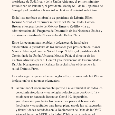
presidente de Sudáfrica y de la Unión Africana, el primer ministro
Imran Khan de Pakistán, el presidente Macky Sall de la República de
Senegal y el presidente Nana Addo Dankwa Akufo-Addo de Gana.
En la lista también estaban la ex presidenta de Liberia, Ellen
Johnson Sirleaf, el ex primer ministro del Reino Unido, Gordon
Brown, el ex presidente de México, Ernesto Zedillo, y la ex
administradora del Programa de Desarrollo de las Naciones Unidas y
ex primera ministra de Nueva Zelanda, Helen Clark.
Entre los economistas notables y defensores de la salud se
encontraban la presidente de los ancianos y ex presidente de Irlanda,
Mary Robinson, el premio Nobel Joseph Stiglitz, el presidente de la
Comisión de la Unión Africana, Moussa Faki, el director de los
Centros Africanos para el Control y la Prevención de Enfermedades,
Dr. John Nkengasong y el Relator Especial sobre el derecho a la
salud, Dainius Puras.
La carta sugería que en el acuerdo global bajo el marco de la OMS se
incluyeran los siguientes elementos:
Garantizar el intercambio obligatorio a nivel mundial de todos los
conocimientos, datos y tecnologías relacionadas con Covid-19 y
establecer un banco de licencias Covid-19, disponibles
gratuitamente para todos los países. Los países deberían estar
facultados y capacitados para hacer pleno uso de las salvaguardas
y flexibilidades acordadas en la Declaración de Doha de la OMC
sobre el Acuerdo ADPIC y la Salud Pública, para proteger el