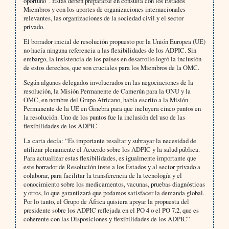
oportuno”. Estas deben prepararse en consulta con los Estados
Miembros y con los aportes de organizaciones internacionales
relevantes, las organizaciones de la sociedad civil y el sector
privado.
El borrador inicial de resolución propuesto por la Unión Europea (UE)
no hacía ninguna referencia a las flexibilidades de los ADPIC. Sin
embargo, la insistencia de los países en desarrollo logró la inclusión
de estos derechos, que son cruciales para los Miembros de la OMC.
Según algunos delegados involucrados en las negociaciones de la
resolución, la Misión Permanente de Camerún para la ONU y la
OMC, en nombre del Grupo Africano, había escrito a la Misión
Permanente de la UE en Ginebra para que incluyera cinco puntos en
la resolución. Uno de los puntos fue la inclusión del uso de las
flexibilidades de los ADPIC.
La carta decía: “Es importante resaltar y subrayar la necesidad de
utilizar plenamente el Acuerdo sobre los ADPIC y la salud pública.
Para actualizar estas flexibilidades, es igualmente importante que
este borrador de Resolución inste a los Estados y al sector privado a
colaborar, para facilitar la transferencia de la tecnología y el
conocimiento sobre los medicamentos, vacunas, pruebas diagnósticas
y otros, lo que garantizará que podamos satisfacer la demanda global.
Por lo tanto, el Grupo de África quisiera apoyar la propuesta del
presidente sobre los ADPIC reflejada en el PO 4 o el PO 7.2, que es
coherente con las Disposiciones y flexibilidades de los ADPIC”.