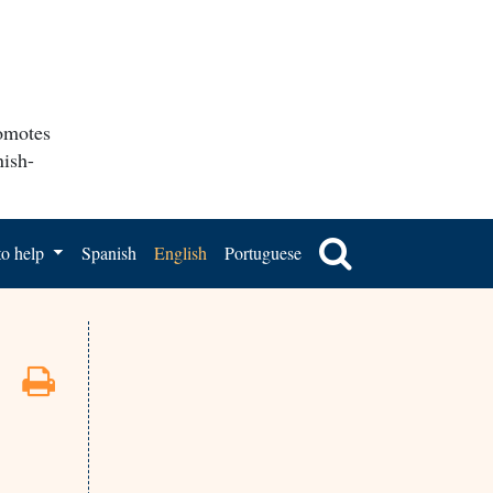
romotes
nish-
o help
Spanish
English
Portuguese