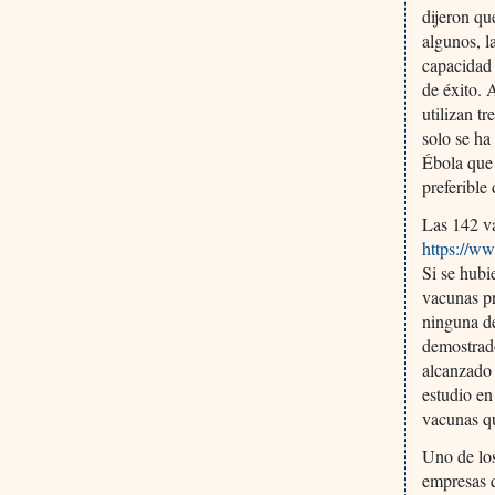
dijeron qu
algunos, l
capacidad 
de éxito. 
utilizan t
solo se ha
Ébola que 
preferible 
Las 142 va
https://w
Si se hubi
vacunas pr
ninguna de
demostrado
alcanzado 
estudio e
vacunas qu
Uno de los
empresas q