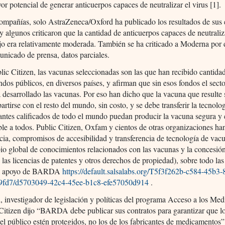
or potencial de generar anticuerpos capaces de neutralizar el virus [1].
ompañías, solo AstraZeneca/Oxford ha publicado los resultados de sus 
 algunos criticaron que la cantidad de anticuerpos capaces de neutraliza
o era relativamente moderada. También se ha criticado a Moderna por 
nicado de prensa, datos parciales.
ic Citizen, las vacunas seleccionadas son las que han recibido cantida
ondos públicos, en diversos países, y afirman que sin esos fondos el sect
 desarrollado las vacunas. Por eso han dicho que la vacuna que resulte 
rtirse con el resto del mundo, sin costo, y se debe transferir la tecnolo
antes calificados de todo el mundo puedan producir la vacuna segura y e
ble a todos. Public Citizen, Oxfam y cientos de otras organizaciones ha
cia, compromisos de accesibilidad y transferencia de tecnología de vac
io global de conocimientos relacionados con las vacunas y la concesión
 las licencias de patentes y otros derechos de propiedad), sobre todo la
 el apoyo de BARDA
https://default.salsalabs.org/T5f3f262b-c584-45b3-
9fd7/d5703049-42c4-45ee-b1c8-efe57050d914
.
, investigador de legislación y políticas del programa Acceso a los Me
Citizen dijo “BARDA debe publicar sus contratos para garantizar que l
del público estén protegidos, no los de los fabricantes de medicamentos”