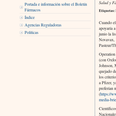
Salud y F
Portada e información sobre el Boletín
Fármacos
Etiquetas:
Índice
Cuando el
Agencias Reguladoras
apoyaría a
Políticas
junio la l
Novavax, 
Pasteur/Th
Operation 
(con Oxfor
Johnson, 
quejado de
los criter
a Pfizer, 
preferían 
(
https://w
media-bri
Científico
Nacionale