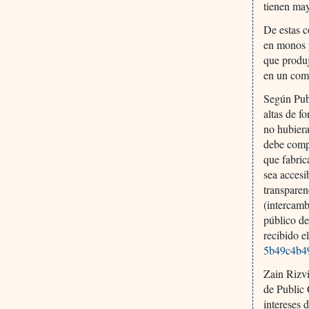
tienen may
De estas c
en monos y
que produj
en un comu
Según Publ
altas de f
no hubiera
debe compa
que fabric
sea accesi
transparen
(intercamb
público de
recibido
5b49c4b4
Zain Rizvi
de Public 
intereses 