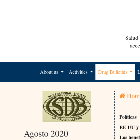
Salud 
acce
About us
Activities
Drug Bulletins
L
Hom
Políticas
EE UU y
Agosto 2020
Los bene