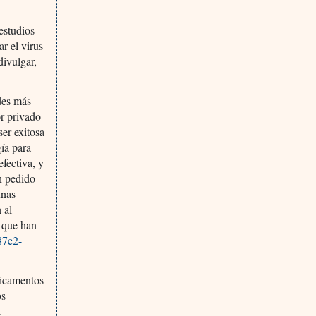
estudios
r el virus
divulgar,
des más
or privado
ser exitosa
gía para
fectiva, y
n pedido
unas
 al
s que han
87e2-
dicamentos
os
.