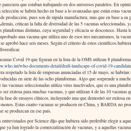
e pareciera que estaban trabajando en dos universos paralelos. En opini
a selección se habría hecho en base a lo avanzadas que están estas vacu
de producción, pues son de rápida manufactura; más que en base a su p
Además, critican la falta de diversidad de las 5 vacunas seleccionadas, y
res plataformas distintas, cuya seguridad y eficacia se desconoce. Hasta l
 aprobado una vacuna que utiliza uno de esos tres mecanismos, la vacu
se aprobó hace seis meses. Según el criterio de estos científicos hubier
diversificar.
cunas Covid 19 que figuran en la lista de la OMS utilizan 8 plataformas
ww.who.int/who-documents-detail/draft-landscape-of-covid-19-candidat
era respetado la lista de empresas anunciadas el 15 de mayo, se habrían 
oducidas en siete de las ocho plataformas. Algo que sorprende a much
 las vacunas seleccionadas utiliza virus inactivados, que es una plataf
 ser exitosa para muchas vacunas, y que utilizan 4 de las 10 vacunas 
la fase de ensayos clínicos, incluyendo una que demostró ser exitosa en
n monos. Estas cuatro vacunas se producen en China, y BARDA no pro
e se produzcan en ese país.
 entrevistados por Science dijo que hubiera sido preferible elegir a aque
ue ya han logrado la comercialización de vacunas, y a aquellas vacuna