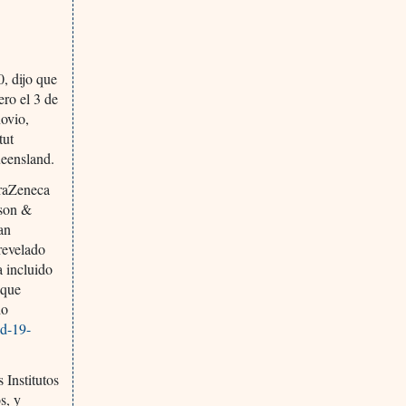
, dijo que
ero el 3 de
novio,
tut
ueensland.
traZeneca
nson &
an
revelado
a incluido
 que
do
id-19-
 Institutos
s, y