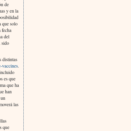
ón de
nas y en la
osibilidad
a que solo
a fecha
na del
a sido
 distintas
e-vaccines
.
incluido
os es que
orma que ha
que han
 un
moverá las
llas
s que