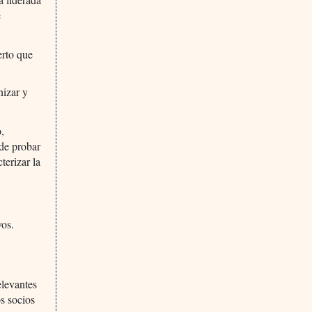
e
erto que
nizar y
o,
 de probar
terizar la
vos.
elevantes
os socios