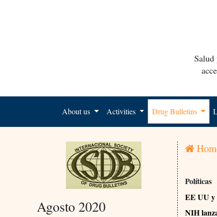
Salud 
acce
About us
Activities
Drug Bulletins
L
Hom
Políticas
EE UU y
Agosto 2020
NIH lanza