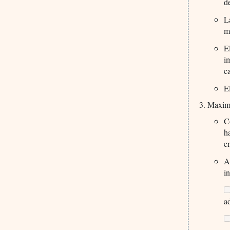
d
L
m
E
i
c
E
Maximi
C
h
e
A
i
a