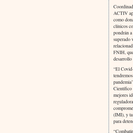
Coordinado
ACTIV apor
como donac
clínicos c
pondrán a 
superado v
relacionad
FNIH, que 
desarrollo
“El Covid-
tendremos 
pandemia”,
Científico
mejores id
regulador
comprometi
(IMI), y t
para deten
“Combatir