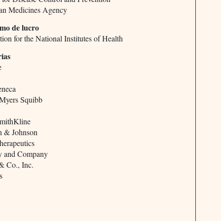
an Medicines Agency
imo de lucro
ion for the National Institutes of Health
rias
e
eneca
 Myers Squibb
mithKline
n & Johnson
erapeutics
lly and Company
& Co., Inc.
s