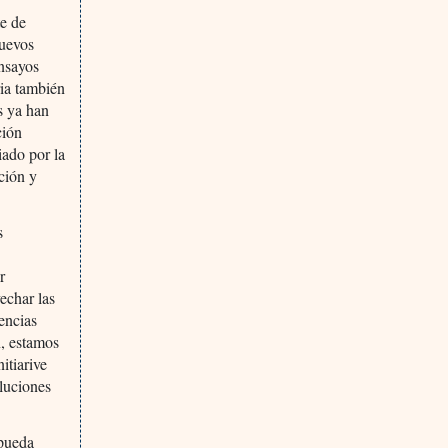
te de
nuevos
ensayos
ria también
s ya han
ción
iado por la
ción y
s
r
echar las
gencias
, estamos
itiarive
oluciones
 pueda