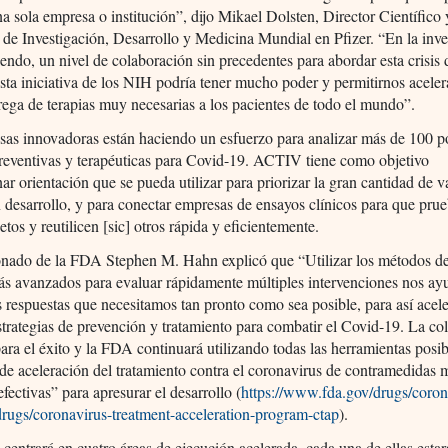
na sola empresa o institución”, dijo Mikael Dolsten, Director Científico 
 de Investigación, Desarrollo y Medicina Mundial en Pfizer. “En la inve
endo, un nivel de colaboración sin precedentes para abordar esta crisis 
esta iniciativa de los NIH podría tener mucho poder y permitirnos aceler
rega de terapias muy necesarias a los pacientes de todo el mundo”.
as innovadoras están haciendo un esfuerzo para analizar más de 100 p
reventivas y terapéuticas para Covid-19. ACTIV tiene como objetivo
ar orientación que se pueda utilizar para priorizar la gran cantidad de 
n desarrollo, y para conectar empresas de ensayos clínicos para que pru
etos y reutilicen [sic] otros rápida y eficientemente.
onado de la FDA Stephen M. Hahn explicó que “Utilizar los métodos d
ás avanzados para evaluar rápidamente múltiples intervenciones nos ay
s respuestas que necesitamos tan pronto como sea posible, para así acele
strategias de prevención y tratamiento para combatir el Covid-19. La co
 para el éxito y la FDA continuará utilizando todas las herramientas posib
e aceleración del tratamiento contra el coronavirus de contramedidas 
efectivas” para apresurar el desarrollo (
https://www.fda.gov/drugs/coron
rugs/coronavirus-treatment-acceleration-program-ctap
).
entrará en cuatro áreas de ejecución acelerada, cada una de ellas estar