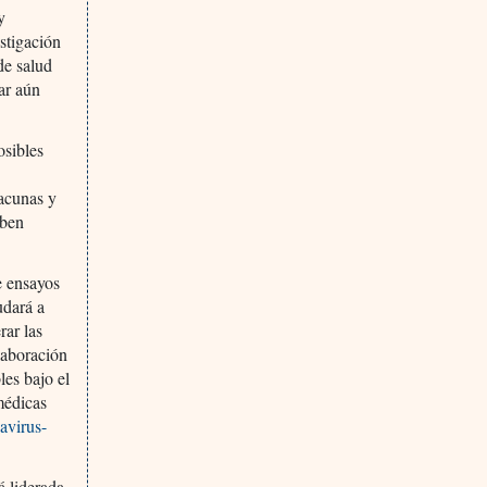
y
stigación
de salud
ar aún
osibles
vacunas y
eben
e ensayos
udará a
rar las
laboración
les bajo el
médicas
avirus-
á liderada