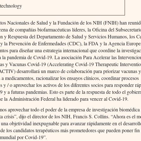
otechnology
tutos Nacionales de Salud y la Fundación de los NIH (FNIH) han reuni
ena de compañías biofarmacéuticas líderes, la Oficina del Subsecretari
ón y Respuesta del Departamento de Salud y Servicios Humanos, los Ce
l y la Prevención de Enfermedades (CDC), la FDA y la Agencia Europe
os para diseñar una estrategia internacional que coordine la investiga
a la pandemia de Covid-19. La asociación Para Acelerar las Intervencio
cas y Vacunas Covid-19 (Accelerating Covid-19 Therapeutic Interventi
ACTIV) desarrollará un marco de colaboración para priorizar vacunas 
 a medicamentos, racionalizar los ensayos clínicos, coordinar procesos
s y / o aprovechar los activos de los diferentes socios para responder r
9 y a futuras pandemias. Esto es parte de la respuesta de todo el gobier
 la Administración Federal ha liderado para vencer al Covid-19.
os aprovechar todo el poder de la empresa de investigación biomédica
sta crisis”, dijo el director de los NIH, Francis S. Collins. “Ahora es el
 una objetividad inexpugnable para avanzar rápidamente en el desarroll
de los candidatos terapéuticos más prometedores que pueden poner fin 
mundial por Covid-19”.