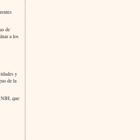
rentes
as de
luar a los
cidades y
pas de la
s NIH, que