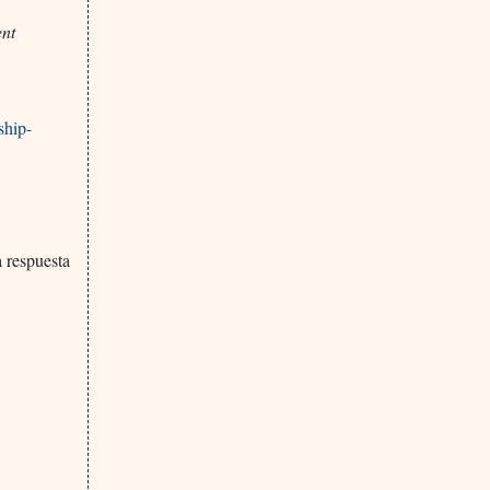
ent
ship-
a respuesta