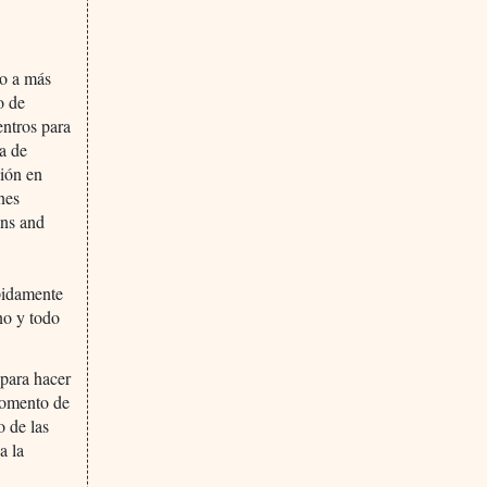
do a más
o de
ntros para
a de
ción en
nes
ons and
y
ápidamente
no y todo
 para hacer
 momento de
o de las
a la