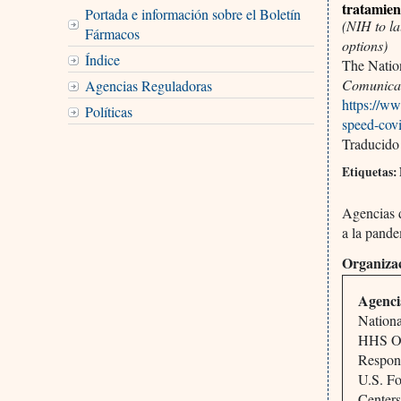
tratamien
Portada e información sobre el Boletín
(NIH to la
Fármacos
options)
Índice
The Nation
Comunicad
Agencias Reguladoras
https://ww
Políticas
speed-cov
Traducido
Etiquetas:
Agencias d
a la pande
Organizac
Agenci
Nationa
HHS Off
Respon
U.S. F
Centers