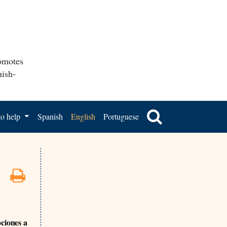
romotes
nish-
o help
Spanish
English
Portuguese
pciones a