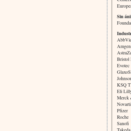
Europe
Sin án
Foundat
Indust
AbbVi
Amgen
AstraZ
Bristol
Evotec
GlaxoS
Johnso
KSQ Th
Eli Li
Merck 
Novarti
Pfizer
Roche
Sanofi
Takeda