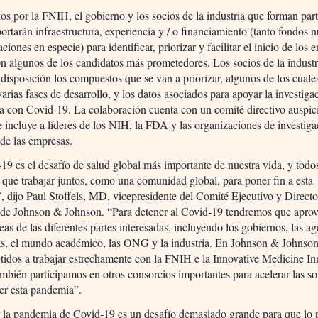
s por la FNIH, el gobierno y los socios de la industria que forman par
tarán infraestructura, experiencia y / o financiamiento (tanto fondos 
iones en especie) para identificar, priorizar y facilitar el inicio de los 
on algunos de los candidatos más prometedores. Los socios de la indust
disposición los compuestos que se van a priorizar, algunos de los cuale
arias fases de desarrollo, y los datos asociados para apoyar la investiga
a con Covid-19. La colaboración cuenta con un comité directivo auspic
incluye a líderes de los NIH, la FDA y las organizaciones de investiga
 de las empresas.
19 es el desafío de salud global más importante de nuestra vida, y todo
que trabajar juntos, como una comunidad global, para poner fin a esta
 dijo Paul Stoffels, MD, vicepresidente del Comité Ejecutivo y Directo
 de Johnson & Johnson. “Para detener al Covid-19 tendremos que aprov
eas de las diferentes partes interesadas, incluyendo los gobiernos, las a
as, el mundo académico, las ONG y la industria. En Johnson & Johnson
dos a trabajar estrechamente con la FNIH e la Innovative Medicine Inn
ambién participamos en otros consorcios importantes para acelerar las s
er esta pandemia”.
 la pandemia de Covid-19 es un desafío demasiado grande para que lo