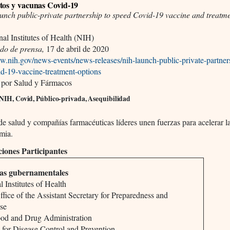
tos y vacunas Covid-19
unch public-private partnership to speed Covid-19 vaccine and treatm
al Institutes of Health (NIH)
o de prensa,
17 de abril de 2020
w.nih.gov/news-events/news-releases/nih-launch-public-private-partner
id-19-vaccine-treatment-options
 por Salud y Fármacos
 NIH, Covid, Público-privada, Asequibilidad
e salud y compañías farmacéuticas líderes unen fuerzas para acelerar l
mia.
iones Participantes
as gubernamentales
l Institutes of Health
ice of the Assistant Secretary for Preparedness and
se
ood and Drug Administration
 for Disease Control and Prevention