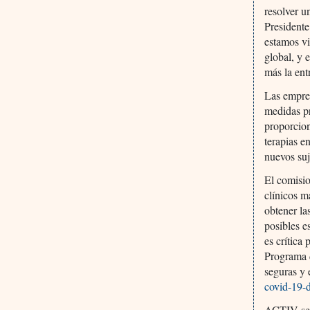
resolver u
Presidente
estamos vi
global, y 
más la ent
Las empres
medidas p
proporcion
terapias e
nuevos suj
El comisi
clínicos m
obtener la
posibles e
es crítica
Programa d
seguras y 
covid-19-d
ACTIV se c