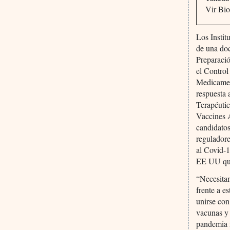
Vir Bi
Los Insti
de una doc
Preparaci
el Contro
Medicament
respuesta 
Terapéuti
Vaccines 
candidatos
reguladore
al Covid-1
EE UU que
“Necesitam
frente a e
unirse con
vacunas y 
pandemia 