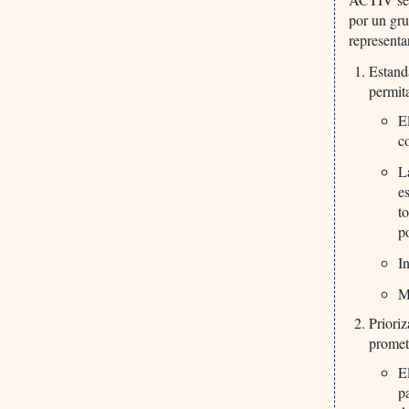
por un gru
representa
Estand
permit
E
c
L
e
t
p
I
M
Prioriz
promet
E
p