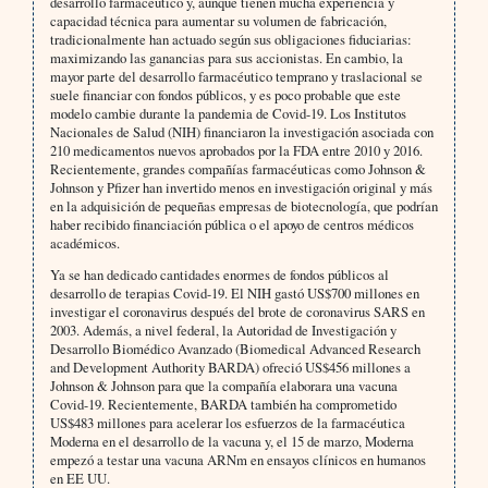
desarrollo farmacéutico y, aunque tienen mucha experiencia y
capacidad técnica para aumentar su volumen de fabricación,
tradicionalmente han actuado según sus obligaciones fiduciarias:
maximizando las ganancias para sus accionistas. En cambio, la
mayor parte del desarrollo farmacéutico temprano y traslacional se
suele financiar con fondos públicos, y es poco probable que este
modelo cambie durante la pandemia de Covid-19. Los Institutos
Nacionales de Salud (NIH) financiaron la investigación asociada con
210 medicamentos nuevos aprobados por la FDA entre 2010 y 2016.
Recientemente, grandes compañías farmacéuticas como Johnson &
Johnson y Pfizer han invertido menos en investigación original y más
en la adquisición de pequeñas empresas de biotecnología, que podrían
haber recibido financiación pública o el apoyo de centros médicos
académicos.
Ya se han dedicado cantidades enormes de fondos públicos al
desarrollo de terapias Covid-19. El NIH gastó US$700 millones en
investigar el coronavirus después del brote de coronavirus SARS en
2003. Además, a nivel federal, la Autoridad de Investigación y
Desarrollo Biomédico Avanzado (Biomedical Advanced Research
and Development Authority BARDA) ofreció US$456 millones a
Johnson & Johnson para que la compañía elaborara una vacuna
Covid-19. Recientemente, BARDA también ha comprometido
US$483 millones para acelerar los esfuerzos de la farmacéutica
Moderna en el desarrollo de la vacuna y, el 15 de marzo, Moderna
empezó a testar una vacuna ARNm en ensayos clínicos en humanos
en EE UU.