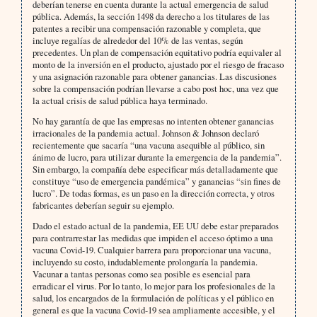
deberían tenerse en cuenta durante la actual emergencia de salud
pública. Además, la sección 1498 da derecho a los titulares de las
patentes a recibir una compensación razonable y completa, que
incluye regalías de alrededor del 10% de las ventas, según
precedentes. Un plan de compensación equitativo podría equivaler al
monto de la inversión en el producto, ajustado por el riesgo de fracaso
y una asignación razonable para obtener ganancias. Las discusiones
sobre la compensación podrían llevarse a cabo post hoc, una vez que
la actual crisis de salud pública haya terminado.
No hay garantía de que las empresas no intenten obtener ganancias
irracionales de la pandemia actual. Johnson & Johnson declaró
recientemente que sacaría “una vacuna asequible al público, sin
ánimo de lucro, para utilizar durante la emergencia de la pandemia”.
Sin embargo, la compañía debe especificar más detalladamente que
constituye “uso de emergencia pandémica” y ganancias “sin fines de
lucro”. De todas formas, es un paso en la dirección correcta, y otros
fabricantes deberían seguir su ejemplo.
Dado el estado actual de la pandemia, EE UU debe estar preparados
para contrarrestar las medidas que impiden el acceso óptimo a una
vacuna Covid-19. Cualquier barrera para proporcionar una vacuna,
incluyendo su costo, indudablemente prolongaría la pandemia.
Vacunar a tantas personas como sea posible es esencial para
erradicar el virus. Por lo tanto, lo mejor para los profesionales de la
salud, los encargados de la formulación de políticas y el público en
general es que la vacuna Covid-19 sea ampliamente accesible, y el