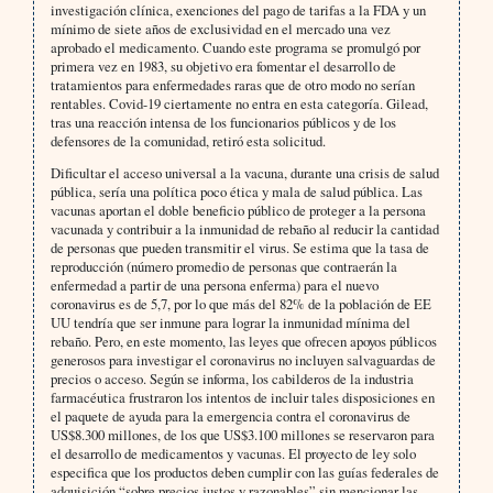
investigación clínica, exenciones del pago de tarifas a la FDA y un
mínimo de siete años de exclusividad en el mercado una vez
aprobado el medicamento. Cuando este programa se promulgó por
primera vez en 1983, su objetivo era fomentar el desarrollo de
tratamientos para enfermedades raras que de otro modo no serían
rentables. Covid-19 ciertamente no entra en esta categoría. Gilead,
tras una reacción intensa de los funcionarios públicos y de los
defensores de la comunidad, retiró esta solicitud.
Dificultar el acceso universal a la vacuna, durante una crisis de salud
pública, sería una política poco ética y mala de salud pública. Las
vacunas aportan el doble beneficio público de proteger a la persona
vacunada y contribuir a la inmunidad de rebaño al reducir la cantidad
de personas que pueden transmitir el virus. Se estima que la tasa de
reproducción (número promedio de personas que contraerán la
enfermedad a partir de una persona enferma) para el nuevo
coronavirus es de 5,7, por lo que más del 82% de la población de EE
UU tendría que ser inmune para lograr la inmunidad mínima del
rebaño. Pero, en este momento, las leyes que ofrecen apoyos públicos
generosos para investigar el coronavirus no incluyen salvaguardas de
precios o acceso. Según se informa, los cabilderos de la industria
farmacéutica frustraron los intentos de incluir tales disposiciones en
el paquete de ayuda para la emergencia contra el coronavirus de
US$8.300 millones, de los que US$3.100 millones se reservaron para
el desarrollo de medicamentos y vacunas. El proyecto de ley solo
especifica que los productos deben cumplir con las guías federales de
adquisición “sobre precios justos y razonables” sin mencionar las