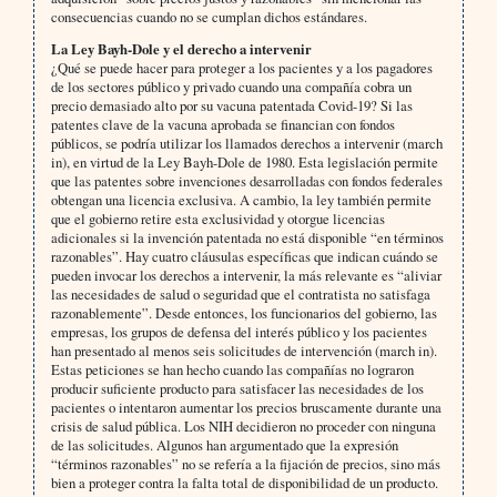
consecuencias cuando no se cumplan dichos estándares.
La Ley Bayh-Dole y el derecho a intervenir
¿Qué se puede hacer para proteger a los pacientes y a los pagadores
de los sectores público y privado cuando una compañía cobra un
precio demasiado alto por su vacuna patentada Covid-19? Si las
patentes clave de la vacuna aprobada se financian con fondos
públicos, se podría utilizar los llamados derechos a intervenir (march
in), en virtud de la Ley Bayh-Dole de 1980. Esta legislación permite
que las patentes sobre invenciones desarrolladas con fondos federales
obtengan una licencia exclusiva. A cambio, la ley también permite
que el gobierno retire esta exclusividad y otorgue licencias
adicionales si la invención patentada no está disponible “en términos
razonables”. Hay cuatro cláusulas específicas que indican cuándo se
pueden invocar los derechos a intervenir, la más relevante es “aliviar
las necesidades de salud o seguridad que el contratista no satisfaga
razonablemente”. Desde entonces, los funcionarios del gobierno, las
empresas, los grupos de defensa del interés público y los pacientes
han presentado al menos seis solicitudes de intervención (march in).
Estas peticiones se han hecho cuando las compañías no lograron
producir suficiente producto para satisfacer las necesidades de los
pacientes o intentaron aumentar los precios bruscamente durante una
crisis de salud pública. Los NIH decidieron no proceder con ninguna
de las solicitudes. Algunos han argumentado que la expresión
“términos razonables” no se refería a la fijación de precios, sino más
bien a proteger contra la falta total de disponibilidad de un producto.