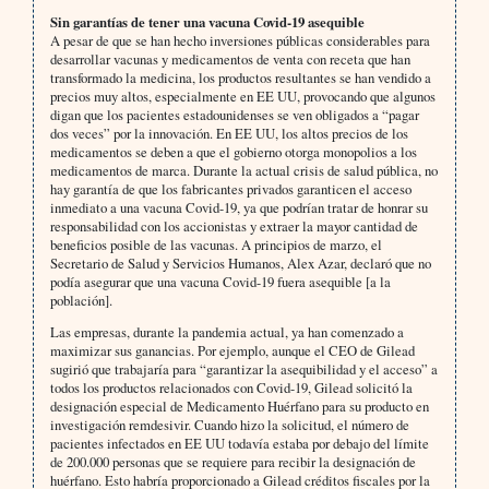
Sin garantías de tener una vacuna Covid-19 asequible
A pesar de que se han hecho inversiones públicas considerables para
desarrollar vacunas y medicamentos de venta con receta que han
transformado la medicina, los productos resultantes se han vendido a
precios muy altos, especialmente en EE UU, provocando que algunos
digan que los pacientes estadounidenses se ven obligados a “pagar
dos veces” por la innovación. En EE UU, los altos precios de los
medicamentos se deben a que el gobierno otorga monopolios a los
medicamentos de marca. Durante la actual crisis de salud pública, no
hay garantía de que los fabricantes privados garanticen el acceso
inmediato a una vacuna Covid-19, ya que podrían tratar de honrar su
responsabilidad con los accionistas y extraer la mayor cantidad de
beneficios posible de las vacunas. A principios de marzo, el
Secretario de Salud y Servicios Humanos, Alex Azar, declaró que no
podía asegurar que una vacuna Covid-19 fuera asequible [a la
población].
Las empresas, durante la pandemia actual, ya han comenzado a
maximizar sus ganancias. Por ejemplo, aunque el CEO de Gilead
sugirió que trabajaría para “garantizar la asequibilidad y el acceso” a
todos los productos relacionados con Covid-19, Gilead solicitó la
designación especial de Medicamento Huérfano para su producto en
investigación remdesivir. Cuando hizo la solicitud, el número de
pacientes infectados en EE UU todavía estaba por debajo del límite
de 200.000 personas que se requiere para recibir la designación de
huérfano. Esto habría proporcionado a Gilead créditos fiscales por la