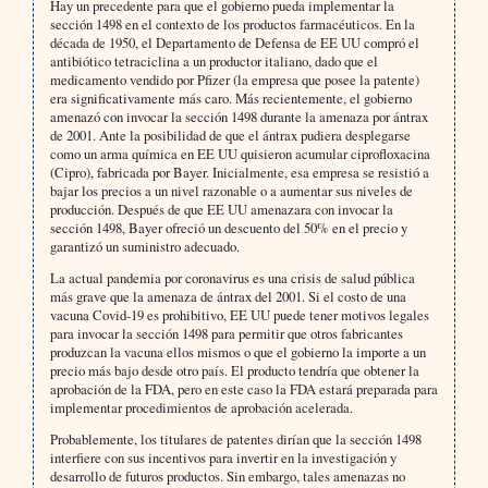
Hay un precedente para que el gobierno pueda implementar la
sección 1498 en el contexto de los productos farmacéuticos. En la
década de 1950, el Departamento de Defensa de EE UU compró el
antibiótico tetraciclina a un productor italiano, dado que el
medicamento vendido por Pfizer (la empresa que posee la patente)
era significativamente más caro. Más recientemente, el gobierno
amenazó con invocar la sección 1498 durante la amenaza por ántrax
de 2001. Ante la posibilidad de que el ántrax pudiera desplegarse
como un arma química en EE UU quisieron acumular ciprofloxacina
(Cipro), fabricada por Bayer. Inicialmente, esa empresa se resistió a
bajar los precios a un nivel razonable o a aumentar sus niveles de
producción. Después de que EE UU amenazara con invocar la
sección 1498, Bayer ofreció un descuento del 50% en el precio y
garantizó un suministro adecuado.
La actual pandemia por coronavirus es una crisis de salud pública
más grave que la amenaza de ántrax del 2001. Si el costo de una
vacuna Covid-19 es prohibitivo, EE UU puede tener motivos legales
para invocar la sección 1498 para permitir que otros fabricantes
produzcan la vacuna ellos mismos o que el gobierno la importe a un
precio más bajo desde otro país. El producto tendría que obtener la
aprobación de la FDA, pero en este caso la FDA estará preparada para
implementar procedimientos de aprobación acelerada.
Probablemente, los titulares de patentes dirían que la sección 1498
interfiere con sus incentivos para invertir en la investigación y
desarrollo de futuros productos. Sin embargo, tales amenazas no