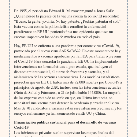
En 1955, el periodista Edward R. Murrow preguntó a Jonas Salk:
¿Quién posee la patente de la vacuna contra la polio? Él respondió:
“Bueno, la gente, yo diría. No hay patente. ¿Podrías patentar el sol?”
Esta vacuna contra la poliomielitis erradicó la enfermedad
paralizante en EE UU, poniendo fin a una epidemia que tuvo un
enorme impacto en las vidas de muchos en todo el país.
Hoy, EE UU se enfrenta a una pandemia por coronavirus (Covid-19),
provocada por el nuevo virus SARS-CoV-2. En este momento no hay
medicamentos o vacunas aprobadas por la FDA para tratar o prevenir
el Covid-19. Para controlar la pandemia, EE UU ha implementado
intervenciones no farmacéuticas a gran escala, que incluyen el
distanciamiento social, el cierre de fronteras y escuelas, y el
aislamiento de las personas sintomáticas. Los modelos estadísticos
proyectan que en EE UU habrá más de 72.000 muertes por Covid-19 a
principios de agosto de 2020, incluso con las intervenciones actuales
(Nota de Salud y Fármacos, a 21 de julio había 144.000). La mayoría
de los expertos están de acuerdo en que, en última instancia, se
necesitará una vacuna para detener la pandemia y erradicar el virus.
Más de 70 candidatos a vacunas están en evaluación preclínica, y los
ensayos en humanos ya han comenzado en EE UU y China.
Financiación pública sustancial para el desarrollo de vacunas
Covid-19
Los fabricantes privados suelen supervisar las etapas finales del