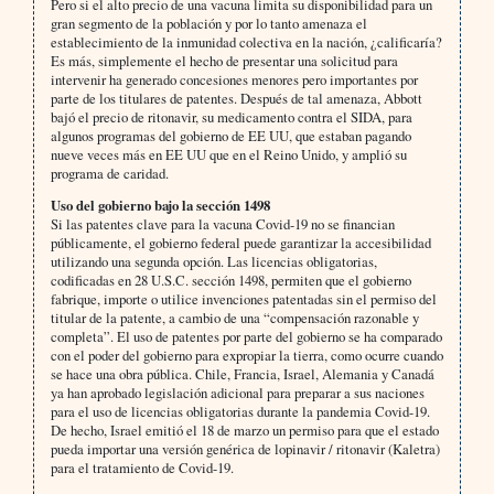
Pero si el alto precio de una vacuna limita su disponibilidad para un
gran segmento de la población y por lo tanto amenaza el
establecimiento de la inmunidad colectiva en la nación, ¿calificaría?
Es más, simplemente el hecho de presentar una solicitud para
intervenir ha generado concesiones menores pero importantes por
parte de los titulares de patentes. Después de tal amenaza, Abbott
bajó el precio de ritonavir, su medicamento contra el SIDA, para
algunos programas del gobierno de EE UU, que estaban pagando
nueve veces más en EE UU que en el Reino Unido, y amplió su
programa de caridad.
Uso del gobierno bajo la sección 1498
Si las patentes clave para la vacuna Covid-19 no se financian
públicamente, el gobierno federal puede garantizar la accesibilidad
utilizando una segunda opción. Las licencias obligatorias,
codificadas en 28 U.S.C. sección 1498, permiten que el gobierno
fabrique, importe o utilice invenciones patentadas sin el permiso del
titular de la patente, a cambio de una “compensación razonable y
completa”. El uso de patentes por parte del gobierno se ha comparado
con el poder del gobierno para expropiar la tierra, como ocurre cuando
se hace una obra pública. Chile, Francia, Israel, Alemania y Canadá
ya han aprobado legislación adicional para preparar a sus naciones
para el uso de licencias obligatorias durante la pandemia Covid-19.
De hecho, Israel emitió el 18 de marzo un permiso para que el estado
pueda importar una versión genérica de lopinavir / ritonavir (Kaletra)
para el tratamiento de Covid-19.