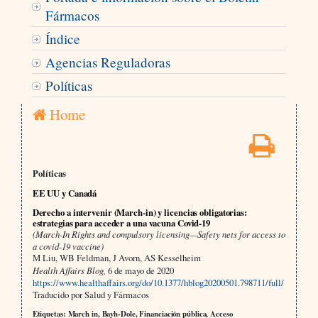
Fármacos
Índice
Agencias Reguladoras
Políticas
Home
Políticas
EE UU y Canadá
Derecho a intervenir (March-in) y licencias obligatorias:
estrategias para acceder a una vacuna Covid-19
(March-In Rights and compulsory licensing—Safety nets for access to
a covid-19 vaccine)
M Liu, WB Feldman, J Avorn, AS Kesselheim
Health Affairs Blog,
6 de mayo de 2020
https://www.healthaffairs.org/do/10.1377/hblog20200501.798711/full/
Traducido por Salud y Fármacos
Etiquetas: March in, Bayh-Dole, Financiación pública, Acceso