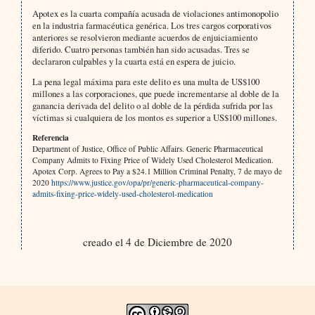
Apotex es la cuarta compañía acusada de violaciones antimonopolio
en la industria farmacéutica genérica. Los tres cargos corporativos
anteriores se resolvieron mediante acuerdos de enjuiciamiento
diferido. Cuatro personas también han sido acusadas. Tres se
declararon culpables y la cuarta está en espera de juicio.
La pena legal máxima para este delito es una multa de US$100
millones a las corporaciones, que puede incrementarse al doble de la
ganancia derivada del delito o al doble de la pérdida sufrida por las
víctimas si cualquiera de los montos es superior a US$100 millones.
Referencia
Department of Justice, Office of Public Affairs. Generic Pharmaceutical
Company Admits to Fixing Price of Widely Used Cholesterol Medication.
Apotex Corp. Agrees to Pay a $24.1 Million Criminal Penalty, 7 de mayo de
2020
https://www.justice.gov/opa/pr/generic-pharmaceutical-company-
admits-fixing-price-widely-used-cholesterol-medication
creado el 4 de Diciembre de 2020