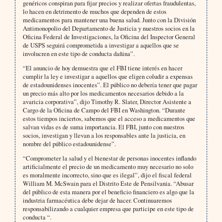
genéricos conspiran para fijar precios y realizar ofertas fraudulentas,
lo hacen en detrimento de muchos que dependen de estos
medicamentos para mantener una buena salud. Junto con la División
Antimonopolio del Departamento de Justicia y nuestros socios en la
Oficina Federal de Investigaciones, la Oficina del Inspector General
de USPS seguirá comprometida a investigar a aquellos que se
involucren en este tipo de conducta dañina”.
“El anuncio de hoy demuestra que el FBI tiene interés en hacer
cumplir la ley e investigar a aquellos que eligen coludir a expensas
de estadounidenses inocentes”. El público no debería tener que pagar
un precio más alto por los medicamentos necesarios debido a la
avaricia corporativa”, dijo Timothy R. Slater, Director Asistente a
Cargo de la Oficina de Campo del FBI en Washington. “Durante
estos tiempos inciertos, sabemos que el acceso a medicamentos que
salvan vidas es de suma importancia. El FBI, junto con nuestros
socios, investigan y llevan a los responsables ante la justicia, en
nombre del público estadounidense”.
“Comprometer la salud y el bienestar de personas inocentes inflando
artificialmente el precio de un medicamento muy necesario no solo
es moralmente incorrecto, sino que es ilegal”, dijo el fiscal federal
William M. McSwain para el Distrito Este de Pensilvania. “Abusar
del público de esta manera por el beneficio financiero es algo que la
industria farmacéutica debe dejar de hacer. Continuaremos
responsabilizando a cualquier empresa que participe en este tipo de
conducta “.