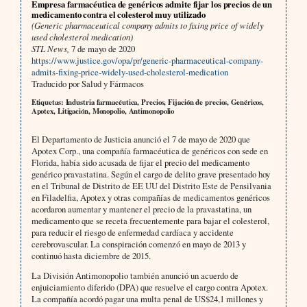
Empresa farmacéutica de genéricos admite fijar los precios de un
medicamento contra el colesterol muy utilizado
(Generic pharmaceutical company admits to fixing price of widely
used cholesterol medication)
STL News,
7 de mayo de 2020
https://www.justice.gov/opa/pr/generic-pharmaceutical-company-
admits-fixing-price-widely-used-cholesterol-medication
Traducido por Salud y Fármacos
Etiquetas: Industria farmacéutica, Precios, Fijación de precios, Genéricos,
Apotex, Litigación, Monopolio, Antimonopolio
El Departamento de Justicia anunció el 7 de mayo de 2020 que
Apotex Corp., una compañía farmacéutica de genéricos con sede en
Florida, había sido acusada de fijar el precio del medicamento
genérico pravastatina. Según el cargo de delito grave presentado hoy
en el Tribunal de Distrito de EE UU del Distrito Este de Pensilvania
en Filadelfia, Apotex y otras compañías de medicamentos genéricos
acordaron aumentar y mantener el precio de la pravastatina, un
medicamento que se receta frecuentemente para bajar el colesterol,
para reducir el riesgo de enfermedad cardíaca y accidente
cerebrovascular. La conspiración comenzó en mayo de 2013 y
continuó hasta diciembre de 2015.
La División Antimonopolio también anunció un acuerdo de
enjuiciamiento diferido (DPA) que resuelve el cargo contra Apotex.
La compañía acordó pagar una multa penal de US$24,1 millones y