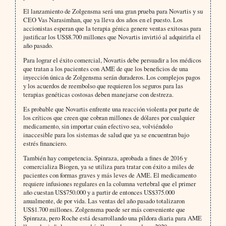
El lanzamiento de Zolgensma será una gran prueba para Novartis y su
CEO Vas Narasimhan, que ya lleva dos años en el puesto. Los
accionistas esperan que la terapia génica genere ventas exitosas para
justificar los US$8.700 millones que Novartis invirtió al adquirirla el
año pasado.
Para lograr el éxito comercial, Novartis debe persuadir a los médicos
que tratan a los pacientes con AME de que los beneficios de una
inyección única de Zolgensma serán duraderos. Los complejos pagos
y los acuerdos de reembolso que requieren los seguros para las
terapias genéticas costosas deben manejarse con destreza.
Es probable que Novartis enfrente una reacción violenta por parte de
los críticos que creen que cobran millones de dólares por cualquier
medicamento, sin importar cuán efectivo sea, volviéndolo
inaccesible para los sistemas de salud que ya se encuentran bajo
estrés financiero.
También hay competencia. Spinraza, aprobada a fines de 2016 y
comercializa Biogen, ya se utiliza para tratar con éxito a miles de
pacientes con formas graves y más leves de AME. El medicamento
requiere infusiones regulares en la columna vertebral que el primer
año cuestan US$750.000 y a partir de entonces US$375.000
anualmente, de por vida. Las ventas del año pasado totalizaron
US$1.700 millones. Zolgensma puede ser más conveniente que
Spinraza, pero Roche está desarrollando una píldora diaria para AME