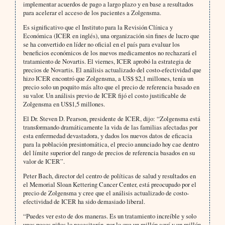
implementar acuerdos de pago a largo plazo y en base a resultados
para acelerar el acceso de los pacientes a Zolgensma.
Es significativo que el Instituto para la Revisión Clínica y
Económica (ICER en inglés), una organización sin fines de lucro que
se ha convertido en líder no oficial en el país para evaluar los
beneficios económicos de los nuevos medicamentos no rechazará el
tratamiento de Novartis. El viernes, ICER aprobó la estrategia de
precios de Novartis. El análisis actualizado del costo-efectividad que
hizo ICER encontró que Zolgensma, a US$ $2,1 millones, tenía un
precio solo un poquito más alto que el precio de referencia basado en
su valor. Un análisis previo de ICER fijó el costo justificable de
Zolgensma en US$1,5 millones.
El Dr. Steven D. Pearson, presidente de ICER, dijo: “Zolgensma está
transformando dramáticamente la vida de las familias afectadas por
esta enfermedad devastadora, y dados los nuevos datos de eficacia
para la población presintomática, el precio anunciado hoy cae dentro
del límite superior del rango de precios de referencia basados en su
valor de ICER”.
Peter Bach, director del centro de políticas de salud y resultados en
el Memorial Sloan Kettering Cancer Center, está preocupado por el
precio de Zolgensma y cree que el análisis actualizado de costo-
efectividad de ICER ha sido demasiado liberal.
“Puedes ver esto de dos maneras. Es un tratamiento increíble y solo
unos pocos niños lo necesitarán, por lo que un millón aquí y un millón