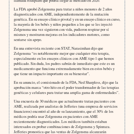
llamada risdiplam que podría llegar al mercado en 2020.
La FDA aprobó Zolgensma para tratar a niños menores de 2 años
diagnosticados con AME, independientemente de la mutación
genética. En su ensayo clínico pivotal y en un ensayo clínico en curso,
la mayoría de los bebés y niños pequeños a los que se les inyectó
Zolgensma una vez siguieron con vida, pudieron respirar por sí
mismos y mostraron mejoras en los indicadores motores, como
sentarse sin apoyo.
En una entrevista reciente con STAT, Narasimhan dijo que
Zolgensma “es notablemente mejor que cualquier otra terapia,
especialmente en los ensayos clínicos con AME tipo 1 que hemos
publicado. Sin duda, los padres sabrán de inmediato que este es un
medicamento que funciona extremadamente bien en estos bebés y
que tiene un impacto importante en su bienestar”.
En su anuncio, el comisionado de la FDA, Ned Sharpless, dijo que la
aprobación marca “otro hito en el poder transformador de las terapias
genéticas y celulares para tratar una amplia gama de enfermedades”.
Una encuesta de 30 médicos que actualmente tratan pacientes con
AME, realizada por analistas de Jefferies (una empresa de servicios
financieros) encontró al año de su lanzamiento, que el 30% de los
médicos podría usar Zolgensma en pacientes con AME
recientemente diagnosticados. Los médicos también estaban
interesados en probar combinaciones de Zolgensma y Spinraza.
Jefferies pronostica que las ventas de Zolgensma alcanzarán