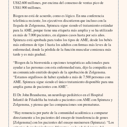
US$2.600 millones, por encima del consenso de ventas pico de
US$1.900 millones.
Biogen no está de acuerdo, como es lógico. En una conferencia
telefónica reciente, los ejecutivos discutieron que incluso con la
llegada de Zolgensma, Spinraza sigue siendo el tratamiento estándar
para la AME, porque tiene una etiqueta más amplia y se ha utilizado
en más de 7.000 pacientes, en algunos casos hasta por seis años.
Spinraza está aprobada para todos los tipos de AME, desde los bebés
más enfermos de tipo 1 hasta los adultos con formas más leves de la
enfermedad, donde la pérdida de la función muscular comienza más
tarde y es más gradual.
“Biogen da la bienvenida a opciones terapéuticas adicionales para
ayudar a las personas con esta enfermedad rara, dijo la compañía en
un comunicado emitido después de la aprobación de Zolgensma.
“Estamos orgullosos de haber ayudado a más de 7.500 personas con
AME. Spinraza sigue siendo el único tratamiento disponible para una
amplia gama de pacientes con AME”.
El Dr. John Brandsema, un neurólogo pediátrico en el Hospital
Infantil de Filadelfia ha tratado a pacientes con AME con Spinraza y
Zolgensma, y piensa que las comparaciones son prematuras.
“Hay renuencia por parte de la comunidad académica a comparar
directamente a los pacientes del ensayo de transferencia de genes
[Zolgensma] con los pacientes del ensayo nusinersen (Spinraza). “Los