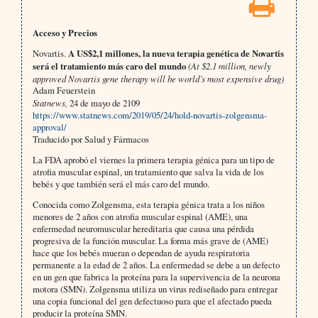
Acceso y Precios
Novartis.
A US$2,1 millones, la nueva terapia genética de Novartis
será el tratamiento más caro del mundo
(At $2.1 million, newly
approved Novartis gene therapy will be world’s most expensive drug)
Adam Feuerstein
Statnews,
24 de mayo de 2109
https://www.statnews.com/2019/05/24/hold-novartis-zolgensma-
approval/
Traducido por Salud y Fármacos
La FDA aprobó el viernes la primera terapia génica para un tipo de
atrofia muscular espinal, un tratamiento que salva la vida de los
bebés y que también será el más caro del mundo.
Conocida como Zolgensma, esta terapia génica trata a los niños
menores de 2 años con atrofia muscular espinal (AME), una
enfermedad neuromuscular hereditaria que causa una pérdida
progresiva de la función muscular. La forma más grave de (AME)
hace que los bebés mueran o dependan de ayuda respiratoria
permanente a la edad de 2 años. La enfermedad se debe a un defecto
en un gen que fabrica la proteína para la supervivencia de la neurona
motora (SMN). Zolgensma utiliza un virus rediseñado para entregar
una copia funcional del gen defectuoso para que el afectado pueda
producir la proteína SMN.