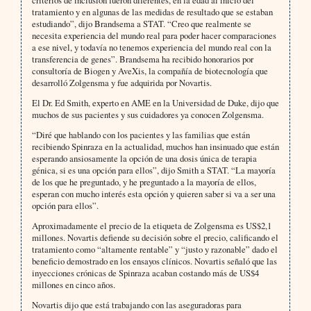
criterios de inclusión fueron diferentes, en la edad al inicio del
tratamiento y en algunas de las medidas de resultado que se estaban
estudiando”, dijo Brandsema a STAT. “Creo que realmente se
necesita experiencia del mundo real para poder hacer comparaciones
a ese nivel, y todavía no tenemos experiencia del mundo real con la
transferencia de genes”. Brandsema ha recibido honorarios por
consultoría de Biogen y AveXis, la compañía de biotecnología que
desarrolló Zolgensma y fue adquirida por Novartis.
El Dr. Ed Smith, experto en AME en la Universidad de Duke, dijo que
muchos de sus pacientes y sus cuidadores ya conocen Zolgensma.
“Diré que hablando con los pacientes y las familias que están
recibiendo Spinraza en la actualidad, muchos han insinuado que están
esperando ansiosamente la opción de una dosis única de terapia
génica, si es una opción para ellos”, dijo Smith a STAT. “La mayoría
de los que he preguntado, y he preguntado a la mayoría de ellos,
esperan con mucho interés esta opción y quieren saber si va a ser una
opción para ellos”.
Aproximadamente el precio de la etiqueta de Zolgensma es US$2,1
millones. Novartis defiende su decisión sobre el precio, calificando el
tratamiento como “altamente rentable” y “justo y razonable” dado el
beneficio demostrado en los ensayos clínicos. Novartis señaló que las
inyecciones crónicas de Spinraza acaban costando más de US$4
millones en cinco años.
Novartis dijo que está trabajando con las aseguradoras para