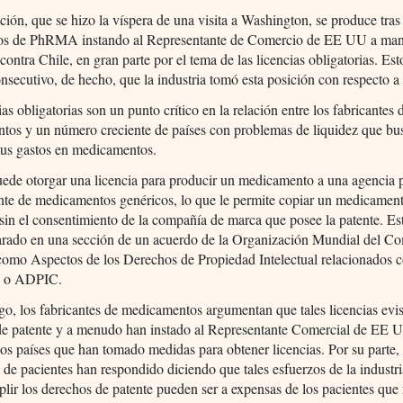
ción, que se hizo la víspera de una visita a Washington, se produce tras
os de PhRMA instando al Representante de Comercio de EE UU a mant
 contra Chile, en gran parte por el tema de las licencias obligatorias. Es
nsecutivo, de hecho, que la industria tomó esta posición con respecto a
ias obligatorias son un punto crítico en la relación entre los fabricantes 
tos y un número creciente de países con problemas de liquidez que bu
sus gastos en medicamentos.
ede otorgar una licencia para producir un medicamento a una agencia 
nte de medicamentos genéricos, lo que le permite copiar un medicamen
sin el consentimiento de la compañía de marca que posee la patente. Es
arado en una sección de un acuerdo de la Organización Mundial del C
como Aspectos de los Derechos de Propiedad Intelectual relacionados c
, o ADPIC.
o, los fabricantes de medicamentos argumentan que tales licencias evis
de patente y a menudo han instado al Representante Comercial de EE 
los países que han tomado medidas para obtener licencias. Por su parte,
 de pacientes han respondido diciendo que tales esfuerzos de la industri
lir los derechos de patente pueden ser a expensas de los pacientes qu