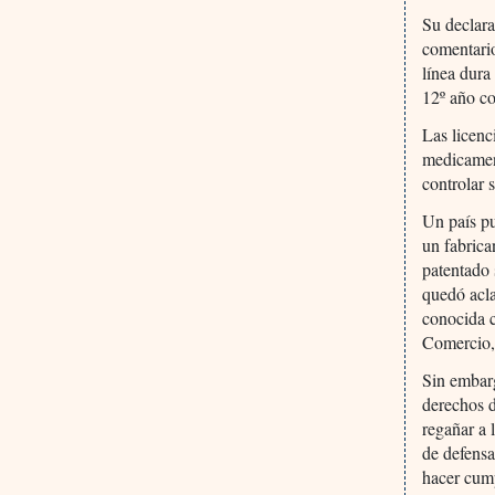
Su declara
comentari
línea dura
12º año co
Las licenc
medicamen
controlar 
Un país pu
un fabrica
patentado 
quedó acl
conocida 
Comercio
Sin embarg
derechos 
regañar a 
de defensa
hacer cump