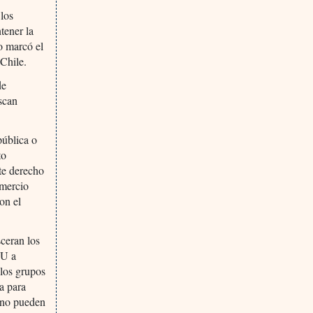
 los
ener la
to marcó el
 Chile.
de
scan
pública o
to
te derecho
omercio
on el
ceran los
UU a
 los grupos
a para
e no pueden