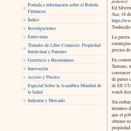
policies)
Portada e información sobre el Boletín
Ed Silver
Fármacos
Stat,
18 de
Índice
https://w
Traducido
Investigaciones
Entrevistas
La guerra 
estrategia
Tratados de Libre Comercio, Propiedad
precios de
Intelectual y Patentes
En coment
Genéricos y Biosimilares
Turismo, r
Innovación
convencer
Acceso y Precios
de países 
Especial Sobre la Asamblea Mundial de
de EE UU l
la Salud
watch list)
Industria y Mercado
Sin embarg
términos d
que el gob
obtener re
propiedad 