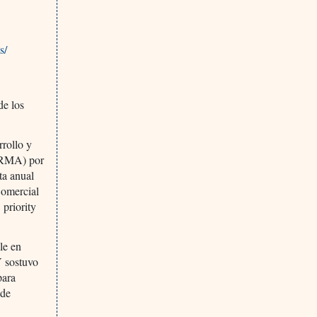
s/
de los
rollo y
PhRMA) por
ta anual
Comercial
 priority
ile en
Y sostuvo
para
 de