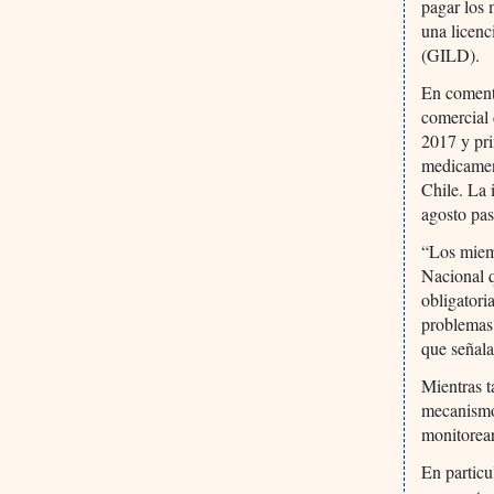
pagar los 
una licenc
(GILD).
En coment
comercial 
2017 y pri
medicament
Chile. La 
agosto pas
“Los miem
Nacional q
obligatori
problemas 
que señala
Mientras ta
mecanismo 
monitorear
En particu