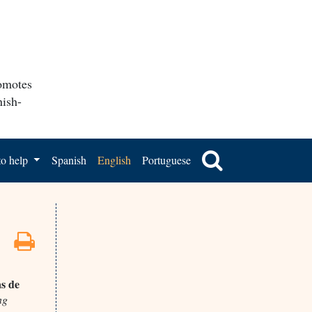
romotes
nish-
o help
Spanish
English
Portuguese
as de
ng