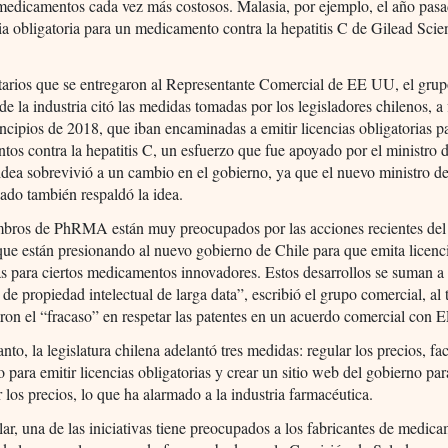
medicamentos cada vez más costosos. Malasia, por ejemplo, el año pasa
ia obligatoria para un medicamento contra la hepatitis C de Gilead Scie
arios que se entregaron al Representante Comercial de EE UU, el gru
de la industria citó las medidas tomadas por los legisladores chilenos, a 
ncipios de 2018, que iban encaminadas a emitir licencias obligatorias pa
os contra la hepatitis C, un esfuerzo que fue apoyado por el ministro 
idea sobrevivió a un cambio en el gobierno, ya que el nuevo ministro d
ado también respaldó la idea.
bros de PhRMA están muy preocupados por las acciones recientes de
ue están presionando al nuevo gobierno de Chile para que emita licenc
as para ciertos medicamentos innovadores. Estos desarrollos se suman a 
de propiedad intelectual de larga data”, escribió el grupo comercial, al
ron el “fracaso” en respetar las patentes en un acuerdo comercial con
nto, la legislatura chilena adelantó tres medidas: regular los precios, faci
para emitir licencias obligatorias y crear un sitio web del gobierno par
 los precios, lo que ha alarmado a la industria farmacéutica.
lar, una de las iniciativas tiene preocupados a los fabricantes de medic