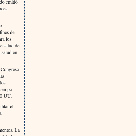
do emitió
nces
po
fines de
ra los
de salud de
e salud en
l Congreso
ias
los
 tiempo
 EE UU.
litar el
a
amentos. La