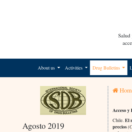
Salud 
acce
About us
Activities
Drug Bulletins
L
Hom
Acceso y 
El m
Chile.
Agosto 2019
precios
(C