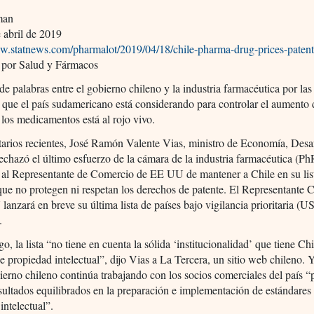
man
 abril de 2019
ww.statnews.com/pharmalot/2019/04/18/chile-pharma-drug-prices-patent
 por Salud y Fármacos
de palabras entre el gobierno chileno y la industria farmacéutica por las
s que el país sudamericano está considerando para controlar el aumento 
 los medicamentos está al rojo vivo.
arios recientes, José Ramón Valente Vias, ministro de Economía, Desar
echazó el último esfuerzo de la cámara de la industria farmacéutica (
 al Representante de Comercio de EE UU de mantener a Chile en su lis
que no protegen ni respetan los derechos de patente. El Representante 
anzará en breve su última lista de países bajo vigilancia prioritaria (US
.
o, la lista “no tiene en cuenta la sólida ‘institucionalidad’ que tiene Ch
e propiedad intelectual”, dijo Vias a La Tercera, un sitio web chileno. 
ierno chileno continúa trabajando con los socios comerciales del país “
sultados equilibrados en la preparación e implementación de estándares
intelectual”.