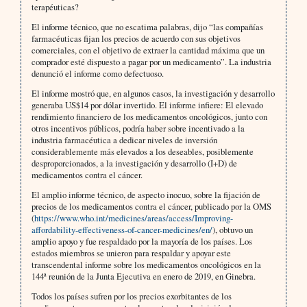
terapéuticas?
El informe técnico, que no escatima palabras, dijo “las compañías
farmacéuticas fijan los precios de acuerdo con sus objetivos
comerciales, con el objetivo de extraer la cantidad máxima que un
comprador esté dispuesto a pagar por un medicamento”. La industria
denunció el informe como defectuoso.
El informe mostró que, en algunos casos, la investigación y desarrollo
generaba US$14 por dólar invertido. El informe infiere: El elevado
rendimiento financiero de los medicamentos oncológicos, junto con
otros incentivos públicos, podría haber sobre incentivado a la
industria farmacéutica a dedicar niveles de inversión
considerablemente más elevados a los deseables, posiblemente
desproporcionados, a la investigación y desarrollo (I+D) de
medicamentos contra el cáncer.
El amplio informe técnico, de aspecto inocuo, sobre la fijación de
precios de los medicamentos contra el cáncer, publicado por la OMS
(
https://www.who.int/medicines/areas/access/Improving-
affordability-effectiveness-of-cancer-medicines/en/
), obtuvo un
amplio apoyo y fue respaldado por la mayoría de los países. Los
estados miembros se unieron para respaldar y apoyar este
transcendental informe sobre los medicamentos oncológicos en la
144ª reunión de la Junta Ejecutiva en enero de 2019, en Ginebra.
Todos los países sufren por los precios exorbitantes de los