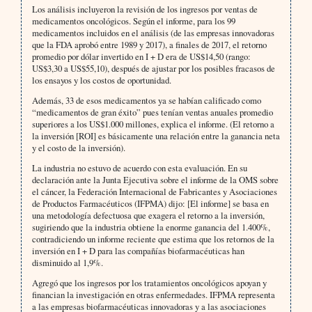
Los análisis incluyeron la revisión de los ingresos por ventas de
medicamentos oncológicos. Según el informe, para los 99
medicamentos incluidos en el análisis (de las empresas innovadoras
que la FDA aprobó entre 1989 y 2017), a finales de 2017, el retorno
promedio por dólar invertido en I + D era de US$14,50 (rango:
US$3,30 a US$55,10), después de ajustar por los posibles fracasos de
los ensayos y los costos de oportunidad.
Además, 33 de esos medicamentos ya se habían calificado como
“medicamentos de gran éxito” pues tenían ventas anuales promedio
superiores a los US$1.000 millones, explica el informe. (El retorno a
la inversión [ROI] es básicamente una relación entre la ganancia neta
y el costo de la inversión).
La industria no estuvo de acuerdo con esta evaluación. En su
declaración ante la Junta Ejecutiva sobre el informe de la OMS sobre
el cáncer, la Federación Internacional de Fabricantes y Asociaciones
de Productos Farmacéuticos (IFPMA) dijo: [El informe] se basa en
una metodología defectuosa que exagera el retorno a la inversión,
sugiriendo que la industria obtiene la enorme ganancia del 1.400%,
contradiciendo un informe reciente que estima que los retornos de la
inversión en I + D para las compañías biofarmacéuticas han
disminuido al 1,9%.
Agregó que los ingresos por los tratamientos oncológicos apoyan y
financian la investigación en otras enfermedades. IFPMA representa
a las empresas biofarmacéuticas innovadoras y a las asociaciones