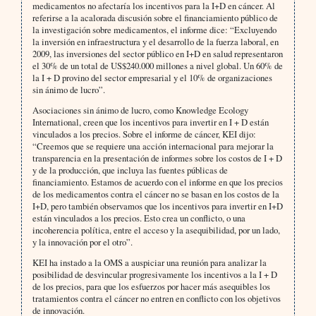
medicamentos no afectaría los incentivos para la I+D en cáncer. Al
referirse a la acalorada discusión sobre el financiamiento público de
la investigación sobre medicamentos, el informe dice: “Excluyendo
la inversión en infraestructura y el desarrollo de la fuerza laboral, en
2009, las inversiones del sector público en I+D en salud representaron
el 30% de un total de US$240.000 millones a nivel global. Un 60% de
la I + D provino del sector empresarial y el 10% de organizaciones
sin ánimo de lucro”.
Asociaciones sin ánimo de lucro, como Knowledge Ecology
International, creen que los incentivos para invertir en I + D están
vinculados a los precios. Sobre el informe de cáncer, KEI dijo:
“Creemos que se requiere una acción internacional para mejorar la
transparencia en la presentación de informes sobre los costos de I + D
y de la producción, que incluya las fuentes públicas de
financiamiento. Estamos de acuerdo con el informe en que los precios
de los medicamentos contra el cáncer no se basan en los costos de la
I+D, pero también observamos que los incentivos para invertir en I+D
están vinculados a los precios. Esto crea un conflicto, o una
incoherencia política, entre el acceso y la asequibilidad, por un lado,
y la innovación por el otro”.
KEI ha instado a la OMS a auspiciar una reunión para analizar la
posibilidad de desvincular progresivamente los incentivos a la I + D
de los precios, para que los esfuerzos por hacer más asequibles los
tratamientos contra el cáncer no entren en conflicto con los objetivos
de innovación.