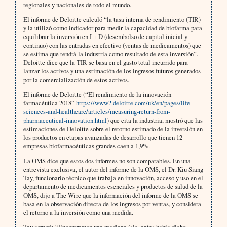
regionales y nacionales de todo el mundo.
El informe de Deloitte calculó “la tasa interna de rendimiento (TIR)
y la utilizó como indicador para medir la capacidad de biofarma para
equilibrar la inversión en I + D (desembolso de capital inicial y
continuo) con las entradas en efectivo (ventas de medicamentos) que
se estima que tendrá la industria como resultado de esta inversión”.
Deloitte dice que la TIR se basa en el gasto total incurrido para
lanzar los activos y una estimación de los ingresos futuros generados
por la comercialización de estos activos.
El informe de Deloitte (“El rendimiento de la innovación
farmacéutica 2018”
https://www2.deloitte.com/uk/en/pages/life-
sciences-and-healthcare/articles/measuring-return-from-
pharmaceutical-innovation.html
) que cita la industria, mostró que las
estimaciones de Deloitte sobre el retorno estimado de la inversión en
los productos en etapas avanzadas de desarrollo que tienen 12
empresas biofarmacéuticas grandes caen a 1,9%.
La OMS dice que estos dos informes no son comparables. En una
entrevista exclusiva, el autor del informe de la OMS, el Dr. Kiu Siang
Tay, funcionario técnico que trabaja en innovación, acceso y uso en el
departamento de medicamentos esenciales y productos de salud de la
OMS, dijo a The Wire que la información del informe de la OMS se
basa en la observación directa de los ingresos por ventas, y considera
el retorno a la inversión como una medida.