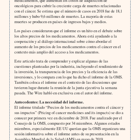
medicamentos, que aumentan los costos de adquisición de
oncológicos para cubrir la creciente carga de muertes relacionadas
con el cáncer. Se estima que el número de casos en 2018 fue de 18,1
millones y hubo 9,6 millones de muertes. La mayoría de estas
muertes se producen en países de ingresos bajos y medios.
Los países consideraron que el informe es un hito en el debate sobre
los altos precios de los medicamentos. Ahora está ayudando a la
cooperación y al diálogo internacional sobre cómo abordar el
aumento de los precios de los medicamentos contra el cáncer en el
contexto más amplio del acceso a los medicamentos.
Este articulo trata de comprender y explicar algunas de las
cuestiones planteadas por la industria, incluyendo el rendimiento de
la inversión, la transparencia de los precios y la eficiencia de las
inversiones, y lo compara con lo que ha dicho el informe de la OMS.
También coloca el informe en el contexto de las discusiones que
tuvieron lugar durante la reunión de la junta ejecutiva la semana
pasada. The Wire habló en exclusiva con el autor del informe.
Antecedentes: La necesidad del informe.
El informe titulado “Precios de los medicamentos contra el cáncer y
sus impactos” (Pricing of cancer medicines and its impacts) se dio a
conocer por primera vez en diciembre de 2018. Fue analizado por el
Consejo de la OMS, compuesto por 34 miembros. Algunos estados
miembros, especialmente EE UU querían que la OMS organizara una
sesión informativa sobre el informe antes de su presentación en la
Asamblea Mundial de la Salud (AMS) en mayo de 2019.