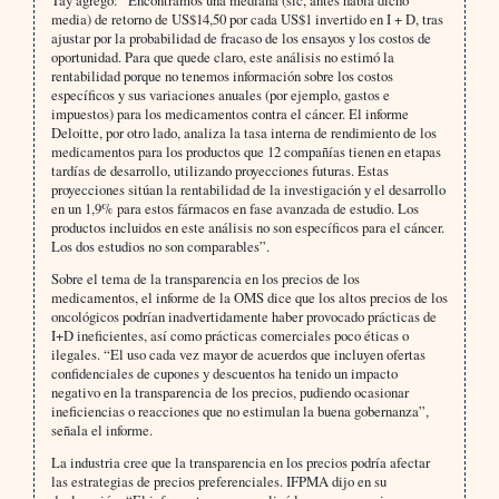
Tay agregó: “Encontramos una mediana (sic, antes había dicho
media) de retorno de US$14,50 por cada US$1 invertido en I + D, tras
ajustar por la probabilidad de fracaso de los ensayos y los costos de
oportunidad. Para que quede claro, este análisis no estimó la
rentabilidad porque no tenemos información sobre los costos
específicos y sus variaciones anuales (por ejemplo, gastos e
impuestos) para los medicamentos contra el cáncer. El informe
Deloitte, por otro lado, analiza la tasa interna de rendimiento de los
medicamentos para los productos que 12 compañías tienen en etapas
tardías de desarrollo, utilizando proyecciones futuras. Estas
proyecciones sitúan la rentabilidad de la investigación y el desarrollo
en un 1,9% para estos fármacos en fase avanzada de estudio. Los
productos incluidos en este análisis no son específicos para el cáncer.
Los dos estudios no son comparables”.
Sobre el tema de la transparencia en los precios de los
medicamentos, el informe de la OMS dice que los altos precios de los
oncológicos podrían inadvertidamente haber provocado prácticas de
I+D ineficientes, así como prácticas comerciales poco éticas o
ilegales. “El uso cada vez mayor de acuerdos que incluyen ofertas
confidenciales de cupones y descuentos ha tenido un impacto
negativo en la transparencia de los precios, pudiendo ocasionar
ineficiencias o reacciones que no estimulan la buena gobernanza”,
señala el informe.
La industria cree que la transparencia en los precios podría afectar
las estrategias de precios preferenciales. IFPMA dijo en su