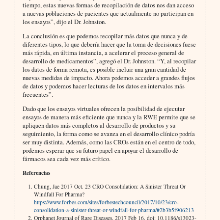
tiempo, estas nuevas formas de recopilación de datos nos dan acceso
a nuevas poblaciones de pacientes que actualmente no participan en
los ensayos”, dijo el Dr. Johnston.
La conclusión es que podemos recopilar más datos que nunca y de
diferentes tipos, lo que debería hacer que la toma de decisiones fuese
más rápida, en última instancia, a acelerar el proceso general de
desarrollo de medicamentos”, agregó el Dr. Johnston. “Y, al recopilar
los datos de forma remota, es posible incluir una gran cantidad de
nuevas medidas de impacto. Ahora podemos acceder a grandes flujos
de datos y podemos hacer lecturas de los datos en intervalos más
frecuentes”.
Dado que los ensayos virtuales ofrecen la posibilidad de ejecutar
ensayos de manera más eficiente que nunca y la RWE permite que se
apliquen datos más completos al desarrollo de productos y su
seguimiento, la forma como se avanza en el desarrollo clínico podría
ser muy distinta. Además, como las CROs están en el centro de todo,
podemos esperar que su futuro papel en apoyar el desarrollo de
fármacos sea cada vez más crítico.
Referencias
Chung, Jae 2017 Oct. 23 CRO Consolidation: A Sinister Threat Or
Windfall For Pharma?
https://www.forbes.com/sites/forbestechcouncil/2017/10/23/cro-
consolidation-a-sinister-threat-or-windfall-for-pharma/#2b3b5f906213
Orphanet Journal of Rare Diseases, 2017 Feb 16. doi: 10.1186/s13023-