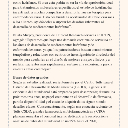
como huérfanos. Si bien esta podría no ser la vía de aprobación ideal
para tratamientos moleculares específicos, el estado de huérfano ha
incentivado a muchas compañías a desarrollar nuevas terapias para
enfermedades raras. Esto nos brinda la oportunidad de involucrar más
a los clientes, ayudándoles a superar los desafíos inherentes al
desarrollo de medicamentos huérfanos”.
Nuala Murphy, presidenta de Clinical Research Services en ICON,
agregó: “Esperamos que haya una demanda continua de servicios en
las áreas de desarrollo de medicamentos huérfanos y de
enfermedades raras, ya que los patrocinadores buscan conocimiento
terapéutico y relaciones con centros de investigación de alrededor del
mundo para ayudarles en el diseño de mejores ensayos clínicos y a
reclutar pacientes más rápidamente, en base a la experiencia previa
en estas áreas complejas”.
Bases de datos grandes
Según un estudio realizado recientemente por el Centro Tufts para el
Estudio del Desarrollo de Medicamentos (CSDD), la génesis de
evidencia del mundo real está preparada para desempeñar, durante los
próximos tres años, un papel creciente en el desarrollo de fármacos,
pero la disponibilidad y el costo de adquirir datos siguen siendo
desafíos claves. Consecuentemente, según una encuesta reciente de
Tufts CSDD, grandes farmacéuticas, biofarmacéuticas y CROs
planean aumentar el personal interno dedicado a la recolección y
análisis de datos del mundo real en un 25% hasta el 2020,