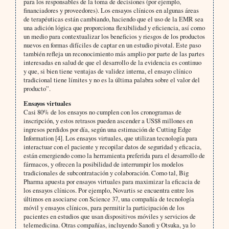
para los responsables de la toma de decisiones (por ejemplo,
financiadores y proveedores). Los ensayos clínicos en algunas áreas
de terapéuticas están cambiando, haciendo que el uso de la EMR sea
una adición lógica que proporciona flexibilidad y eficiencia, así como
un medio para contextualizar los beneficios y riesgos de los productos
nuevos en formas difíciles de captar en un estudio pivotal. Este paso
también refleja un reconocimiento más amplio por parte de las partes
interesadas en salud de que el desarrollo de la evidencia es continuo
y que, si bien tiene ventajas de validez interna, el ensayo clínico
tradicional tiene límites y no es la última palabra sobre el valor del
producto”.
Ensayos virtuales
Casi 80% de los ensayos no cumplen con los cronogramas de
inscripción, y estos retrasos pueden ascender a US$8 millones en
ingresos perdidos por día, según una estimación de Cutting Edge
Information [4]. Los ensayos virtuales, que utilizan tecnología para
interactuar con el paciente y recopilar datos de seguridad y eficacia,
están emergiendo como la herramienta preferida para el desarrollo de
fármacos, y ofrecen la posibilidad de interrumpir los modelos
tradicionales de subcontratación y colaboración. Como tal, Big
Pharma apuesta por ensayos virtuales para maximizar la eficacia de
los ensayos clínicos. Por ejemplo, Novartis se encuentra entre los
últimos en asociarse con Science 37, una compañía de tecnología
móvil y ensayos clínicos, para permitir la participación de los
pacientes en estudios que usan dispositivos móviles y servicios de
telemedicina. Otras compañías, incluyendo Sanofi y Otsuka, ya lo