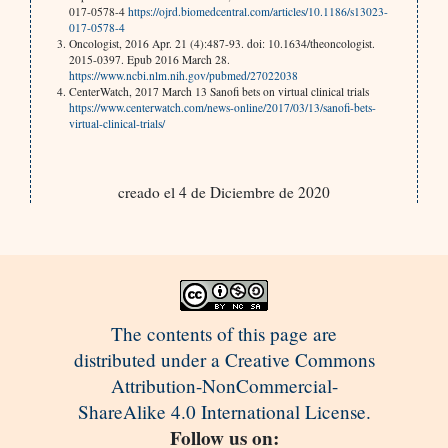
017-0578-4
https://ojrd.biomedcentral.com/articles/10.1186/s13023-
017-0578-4
Oncologist, 2016 Apr. 21 (4):487-93. doi: 10.1634/theoncologist.
2015-0397. Epub 2016 March 28.
https://www.ncbi.nlm.nih.gov/pubmed/27022038
CenterWatch, 2017 March 13 Sanofi bets on virtual clinical trials
https://www.centerwatch.com/news-online/2017/03/13/sanofi-bets-
virtual-clinical-trials/
creado el 4 de Diciembre de 2020
The contents of this page are
distributed under a Creative Commons
Attribution-NonCommercial-
ShareAlike 4.0 International License.
Follow us on: