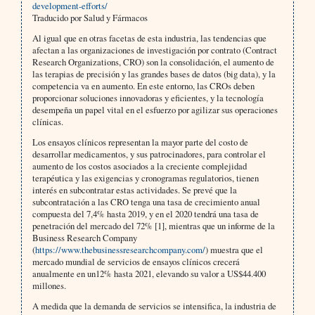
development-efforts/
Traducido por Salud y Fármacos
Al igual que en otras facetas de esta industria, las tendencias que
afectan a las organizaciones de investigación por contrato (Contract
Research Organizations, CRO) son la consolidación, el aumento de
las terapias de precisión y las grandes bases de datos (big data), y la
competencia va en aumento. En este entorno, las CROs deben
proporcionar soluciones innovadoras y eficientes, y la tecnología
desempeña un papel vital en el esfuerzo por agilizar sus operaciones
clínicas.
Los ensayos clínicos representan la mayor parte del costo de
desarrollar medicamentos, y sus patrocinadores, para controlar el
aumento de los costos asociados a la creciente complejidad
terapéutica y las exigencias y cronogramas regulatorios, tienen
interés en subcontratar estas actividades. Se prevé que la
subcontratación a las CRO tenga una tasa de crecimiento anual
compuesta del 7,4% hasta 2019, y en el 2020 tendrá una tasa de
penetración del mercado del 72% [1], mientras que un informe de la
Business Research Company
(
https://www.thebusinessresearchcompany.com/
) muestra que el
mercado mundial de servicios de ensayos clínicos crecerá
anualmente en un12% hasta 2021, elevando su valor a US$44.400
millones.
A medida que la demanda de servicios se intensifica, la industria de