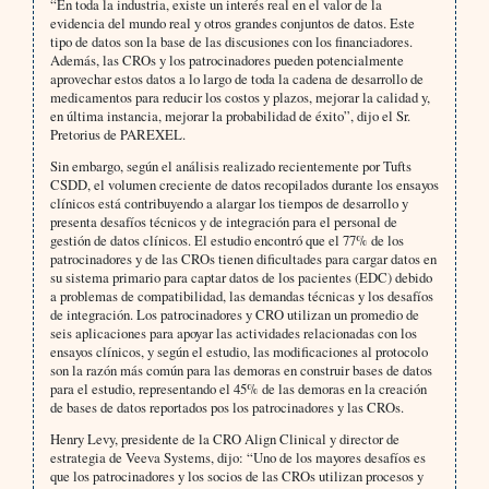
“En toda la industria, existe un interés real en el valor de la
evidencia del mundo real y otros grandes conjuntos de datos. Este
tipo de datos son la base de las discusiones con los financiadores.
Además, las CROs y los patrocinadores pueden potencialmente
aprovechar estos datos a lo largo de toda la cadena de desarrollo de
medicamentos para reducir los costos y plazos, mejorar la calidad y,
en última instancia, mejorar la probabilidad de éxito”, dijo el Sr.
Pretorius de PAREXEL.
Sin embargo, según el análisis realizado recientemente por Tufts
CSDD, el volumen creciente de datos recopilados durante los ensayos
clínicos está contribuyendo a alargar los tiempos de desarrollo y
presenta desafíos técnicos y de integración para el personal de
gestión de datos clínicos. El estudio encontró que el 77% de los
patrocinadores y de las CROs tienen dificultades para cargar datos en
su sistema primario para captar datos de los pacientes (EDC) debido
a problemas de compatibilidad, las demandas técnicas y los desafíos
de integración. Los patrocinadores y CRO utilizan un promedio de
seis aplicaciones para apoyar las actividades relacionadas con los
ensayos clínicos, y según el estudio, las modificaciones al protocolo
son la razón más común para las demoras en construir bases de datos
para el estudio, representando el 45% de las demoras en la creación
de bases de datos reportados pos los patrocinadores y las CROs.
Henry Levy, presidente de la CRO Align Clinical y director de
estrategia de Veeva Systems, dijo: “Uno de los mayores desafíos es
que los patrocinadores y los socios de las CROs utilizan procesos y