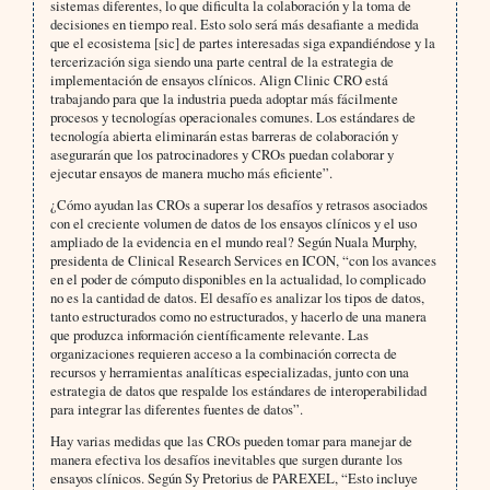
sistemas diferentes, lo que dificulta la colaboración y la toma de
decisiones en tiempo real. Esto solo será más desafiante a medida
que el ecosistema [sic] de partes interesadas siga expandiéndose y la
tercerización siga siendo una parte central de la estrategia de
implementación de ensayos clínicos. Align Clinic CRO está
trabajando para que la industria pueda adoptar más fácilmente
procesos y tecnologías operacionales comunes. Los estándares de
tecnología abierta eliminarán estas barreras de colaboración y
asegurarán que los patrocinadores y CROs puedan colaborar y
ejecutar ensayos de manera mucho más eficiente”.
¿Cómo ayudan las CROs a superar los desafíos y retrasos asociados
con el creciente volumen de datos de los ensayos clínicos y el uso
ampliado de la evidencia en el mundo real? Según Nuala Murphy,
presidenta de Clinical Research Services en ICON, “con los avances
en el poder de cómputo disponibles en la actualidad, lo complicado
no es la cantidad de datos. El desafío es analizar los tipos de datos,
tanto estructurados como no estructurados, y hacerlo de una manera
que produzca información científicamente relevante. Las
organizaciones requieren acceso a la combinación correcta de
recursos y herramientas analíticas especializadas, junto con una
estrategia de datos que respalde los estándares de interoperabilidad
para integrar las diferentes fuentes de datos”.
Hay varias medidas que las CROs pueden tomar para manejar de
manera efectiva los desafíos inevitables que surgen durante los
ensayos clínicos. Según Sy Pretorius de PAREXEL, “Esto incluye