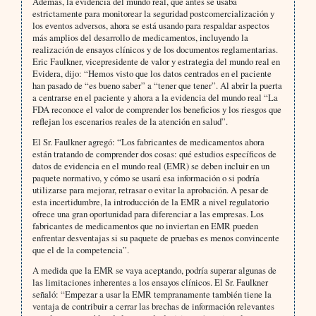
Además, la evidencia del mundo real, que antes se usaba
estrictamente para monitorear la seguridad postcomercialización y
los eventos adversos, ahora se está usando para respaldar aspectos
más amplios del desarrollo de medicamentos, incluyendo la
realización de ensayos clínicos y de los documentos reglamentarias.
Eric Faulkner, vicepresidente de valor y estrategia del mundo real en
Evidera, dijo: “Hemos visto que los datos centrados en el paciente
han pasado de “es bueno saber” a “tener que tener”. Al abrir la puerta
a centrarse en el paciente y ahora a la evidencia del mundo real “La
FDA reconoce el valor de comprender los beneficios y los riesgos que
reflejan los escenarios reales de la atención en salud”.
El Sr. Faulkner agregó: “Los fabricantes de medicamentos ahora
están tratando de comprender dos cosas: qué estudios específicos de
datos de evidencia en el mundo real (EMR) se deben incluir en un
paquete normativo, y cómo se usará esa información o si podría
utilizarse para mejorar, retrasar o evitar la aprobación. A pesar de
esta incertidumbre, la introducción de la EMR a nivel regulatorio
ofrece una gran oportunidad para diferenciar a las empresas. Los
fabricantes de medicamentos que no inviertan en EMR pueden
enfrentar desventajas si su paquete de pruebas es menos convincente
que el de la competencia”.
A medida que la EMR se vaya aceptando, podría superar algunas de
las limitaciones inherentes a los ensayos clínicos. El Sr. Faulkner
señaló: “Empezar a usar la EMR tempranamente también tiene la
ventaja de contribuir a cerrar las brechas de información relevantes