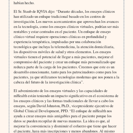
habían hecho.
El Sr. Staub de IQVIA dijo: “Durante décadas, los ensayos clínicos
han utilizado un enfoque tradicional basado en los centros de
investigación. Los nuevos acercamientos que aprovechan los avances
en la tecnología, como los ensayos clínicos virtuales, podrían ser más
rentables y estar centrados en el paciente. Un enfoque de ensayo
clínico virtual requiere operaciones clínicas en profundidad y
experiencia terapéutica, impulsadas por una colaboración
tecnológica que incluya la telemedicina, la atención domiciliaria,
los dispositivos móviles de salud y otros elementos. Los ensayos
virtuales tienen el potencial de llegar a más pacientes, mejorar el
compromiso del paciente y crear un enfoque más personalizado que
reduzca parte de la carga de los pacientes. Creemos que este es un
desarrollo emocionante, tanto para los patrocinadores como para los
pacientes, ya que utilizamos tecnologías modernas que nos ponen a la
cabeza del futuro de la investigación clínica”.
El advenimiento de los ensayos virtuales y las capacidades de
mHealth están teniendo un impacto significativo en el ecosistema de
los ensayos clínicos y las formas tradicionales de llevar a cabo los
ensayos, según David Johnston, Ph.D., vicepresidente ejecutivo de
Global Clinical Development, PPD. “El enfoque de mHealth nos
ayuda a crear ensayos más amigables para el paciente porque los
datos se pueden recopilar de nuevas maneras. La idea es que, al
mejorar la conveniencia y disminuir el esfuerzo que tiene que hacer
el paciente, haya más inscripciones y menos abandonos. Al mismo