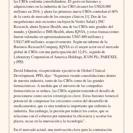
las CROs continúa consolidándose. El gasto en fusiones y
adquisiciones en la industria de las CRO alcanzó los US$24.000
millones en 2016, y ahora las primeras nueve CROs controlan el 60%
de la cuota de mercado de los ensayos clínicos [1]. Dos de las
megafusiones más recientes incluyen In Ventiv Salud y INC
Research, ahora Syneos Health, una de las CROs más grandes del
mundo, y Quintiles e IMS Health, ahora IQVIA, y estas transacciones
fueron valoradas en aproximadamente US$7.400 millones y
US$17.600 millones, respectivamente. Según un informe de la
Business Research Company, IQVIA es el mayor actor en el mercado
global de CROs con una participación del 12,4%, seguido de
Laboratory Corporation of America Holdings, ICON Plc, PAREXEL
y PPD.
David Johnston, vicepresidente ejecutivo de Global Clinical
Development, PPD, dijo: “Seguimos viendo consolidaciones dentro
de nuestra industria, tanto de las CROs como de las grandes
farmacéuticas. A medida que el universo de las compañías
farmacéuticas se reduce, las CROs seguirán teniendo el desafío de
posicionarse como socios estratégicos clave. Estas fusiones tienen el
potencial de compensar los crecientes costos del desarrollo de
medicamentos, que es otra tendencia importante que enfrenta la
industria. Sin embargo, la presión por reducir los costos, que se
relaciona con el esfuerzo por aumentar la eficiencia y acortar los
plazos, recae en la innovación y la tecnología”.
En el mercado actual, una motivación clave para la contratación