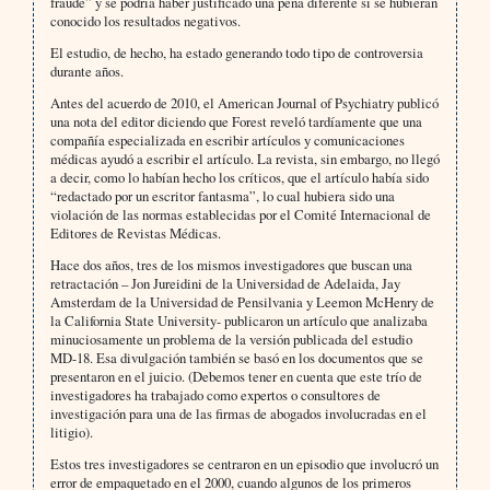
fraude” y se podría haber justificado una pena diferente si se hubieran
conocido los resultados negativos.
El estudio, de hecho, ha estado generando todo tipo de controversia
durante años.
Antes del acuerdo de 2010, el American Journal of Psychiatry publicó
una nota del editor diciendo que Forest reveló tardíamente que una
compañía especializada en escribir artículos y comunicaciones
médicas ayudó a escribir el artículo. La revista, sin embargo, no llegó
a decir, como lo habían hecho los críticos, que el artículo había sido
“redactado por un escritor fantasma”, lo cual hubiera sido una
violación de las normas establecidas por el Comité Internacional de
Editores de Revistas Médicas.
Hace dos años, tres de los mismos investigadores que buscan una
retractación – Jon Jureidini de la Universidad de Adelaida, Jay
Amsterdam de la Universidad de Pensilvania y Leemon McHenry de
la California State University- publicaron un artículo que analizaba
minuciosamente un problema de la versión publicada del estudio
MD-18. Esa divulgación también se basó en los documentos que se
presentaron en el juicio. (Debemos tener en cuenta que este trío de
investigadores ha trabajado como expertos o consultores de
investigación para una de las firmas de abogados involucradas en el
litigio).
Estos tres investigadores se centraron en un episodio que involucró un
error de empaquetado en el 2000, cuando algunos de los primeros