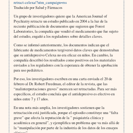
retract-celexa/?utm_campaign=rss
Traducido por Salud y Fármacos
Un grupo de investigadores quiere que la American Journal of
Psychiatry retracte un estudio publicado en 2004 a la luz de la
reciente publicación de documentos que sugieren que Forest
Laboratories, la compañía que vendió el medicamento que fue sujeto
del estudio, engañó a los reguladores sobre detalles claves.
Como se informó anteriormente, los documentos indican que el
fabricante de medicamentos tergiversó datos claves que demostraban
que su antidepresivo Celexa no era eficaz en niños. En cambio, la
compañía describió los resultados como positivos en los materiales
enviados a los reguladores con la esperanza de obtener la aprobación
para uso pediátrico.
Por eso, los investigadores escriben en una carta enviada el 20 de
febrero al Dr. Robert Freedman, el editor de la revista, que las
“malinterpretaciones graves” merecen ser retractadas. Para ser más
específicos, el estudio concluía que el antidepresivo es efectivo en
niños entre 7 y 17 años.
En una nota más amplia, los investigadores sostienen que la
retractación está justificada, porque el episodio constituye una “falta
grave” que afecta la reputación de la ” psiquiatría clínica y
académica en general”, y ejemplifica un problema que va más allá de
la “manipulación por parte de la industria de los datos de los ensayos
clínicos”.