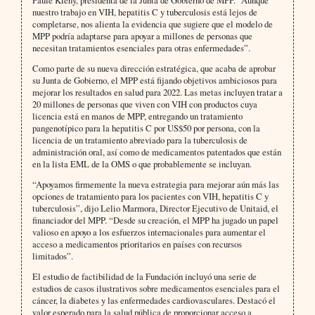
Paule Kieny, presidenta de la Junta de Gobierno de MPP. “Aunque
nuestro trabajo en VIH, hepatitis C y tuberculosis está lejos de
completarse, nos alienta la evidencia que sugiere que el modelo de
MPP podría adaptarse para apoyar a millones de personas que
necesitan tratamientos esenciales para otras enfermedades”.
Como parte de su nueva dirección estratégica, que acaba de aprobar
su Junta de Gobierno, el MPP está fijando objetivos ambiciosos para
mejorar los resultados en salud para 2022. Las metas incluyen tratar a
20 millones de personas que viven con VIH con productos cuya
licencia está en manos de MPP, entregando un tratamiento
pangenotípico para la hepatitis C por US$50 por persona, con la
licencia de un tratamiento abreviado para la tuberculosis de
administración oral, así como de medicamentos patentados que están
en la lista EML de la OMS o que probablemente se incluyan.
“Apoyamos firmemente la nueva estrategia para mejorar aún más las
opciones de tratamiento para los pacientes con VIH, hepatitis C y
tuberculosis”, dijo Lelio Marmora, Director Ejecutivo de Unitaid, el
financiador del MPP. “Desde su creación, el MPP ha jugado un papel
valioso en apoyo a los esfuerzos internacionales para aumentar el
acceso a medicamentos prioritarios en países con recursos
limitados”.
El estudio de factibilidad de la Fundación incluyó una serie de
estudios de casos ilustrativos sobre medicamentos esenciales para el
cáncer, la diabetes y las enfermedades cardiovasculares. Destacó el
valor esperado para la salud pública de proporcionar acceso a