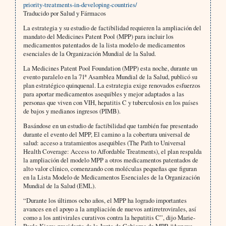
priority-treatments-in-developing-countries/
Traducido por Salud y Fármacos
La estrategia y su estudio de factibilidad requieren la ampliación del
mandato del Medicines Patent Pool (MPP) para incluir los
medicamentos patentados de la lista modelo de medicamentos
esenciales de la Organización Mundial de la Salud.
La Medicines Patent Pool Foundation (MPP) esta noche, durante un
evento paralelo en la 71ª Asamblea Mundial de la Salud, publicó su
plan estratégico quinquenal. La estrategia exige renovados esfuerzos
para aportar medicamentos asequibles y mejor adaptados a las
personas que viven con VIH, hepatitis C y tuberculosis en los países
de bajos y medianos ingresos (PIMB).
Basándose en un estudio de factibilidad que también fue presentado
durante el evento del MPP, El camino a la cobertura universal de
salud: acceso a tratamientos asequibles (The Path to Universal
Health Coverage: Access to Affordable Treatments), el plan respalda
la ampliación del modelo MPP a otros medicamentos patentados de
alto valor clínico, comenzando con moléculas pequeñas que figuran
en la Lista Modelo de Medicamentos Esenciales de la Organización
Mundial de la Salud (EML).
“Durante los últimos ocho años, el MPP ha logrado importantes
avances en el apoyo a la ampliación de nuevos antirretrovirales, así
como a los antivirales curativos contra la hepatitis C”, dijo Marie-