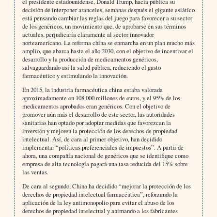
el presidente estadounidense, Donald Trump, hacía pública su
decisión de interponer aranceles, semanas después el gigante asiático
está pensando cambiar las reglas del juego para favorecer a su sector
de los genéricos, un movimiento que, de aprobarse en sus términos
actuales, perjudicaría claramente al sector innovador
norteamericano. La reforma china se enmarcha en un plan mucho más
amplio, que abarca hasta el año 2030, con el objetivo de incentivar el
desarrollo y la producción de medicamentos genéricos,
salvaguardando así la salud pública, reduciendo el gasto
farmacéutico y estimulando la innovación.
En 2015, la industria farmacéutica china estaba valorada
aproximadamente en 108.000 millones de euros, y el 95% de los
medicamentos aprobados eran genéricos. Con el objetivo de
promover aún más el desarrollo de este sector, las autoridades
sanitarias han optado por adoptar medidas que favorezcan la
inversión y mejoren la protección de los derechos de propiedad
intelectual. Así, de cara al primer objetivo, han decidido
implementar “políticas preferenciales de impuestos”. A partir de
ahora, una compañía nacional de genéricos que se identifique como
empresa de alta tecnología pagará una tasa reducida del 15% sobre
las ventas.
De cara al segundo, China ha decidido “mejorar la protección de los
derechos de propiedad intelectual farmacéutica”, reforzando la
aplicación de la ley antimonopolio para evitar el abuso de los
derechos de propiedad intelectual y animando a los fabricantes