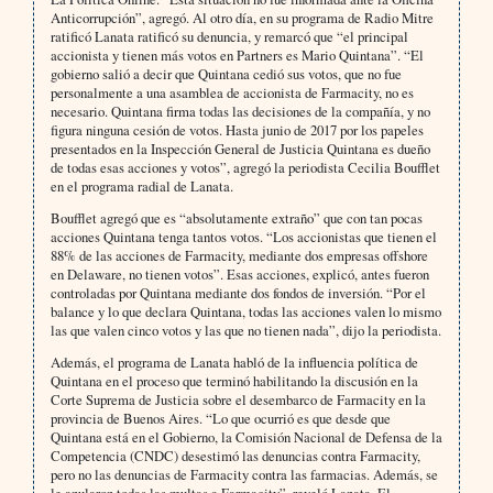
Anticorrupción”, agregó. Al otro día, en su programa de Radio Mitre
ratificó Lanata ratificó su denuncia, y remarcó que “el principal
accionista y tienen más votos en Partners es Mario Quintana”. “El
gobierno salió a decir que Quintana cedió sus votos, que no fue
personalmente a una asamblea de accionista de Farmacity, no es
necesario. Quintana firma todas las decisiones de la compañía, y no
figura ninguna cesión de votos. Hasta junio de 2017 por los papeles
presentados en la Inspección General de Justicia Quintana es dueño
de todas esas acciones y votos”, agregó la periodista Cecilia Boufflet
en el programa radial de Lanata.
Boufflet agregó que es “absolutamente extraño” que con tan pocas
acciones Quintana tenga tantos votos. “Los accionistas que tienen el
88% de las acciones de Farmacity, mediante dos empresas offshore
en Delaware, no tienen votos”. Esas acciones, explicó, antes fueron
controladas por Quintana mediante dos fondos de inversión. “Por el
balance y lo que declara Quintana, todas las acciones valen lo mismo
las que valen cinco votos y las que no tienen nada”, dijo la periodista.
Además, el programa de Lanata habló de la influencia política de
Quintana en el proceso que terminó habilitando la discusión en la
Corte Suprema de Justicia sobre el desembarco de Farmacity en la
provincia de Buenos Aires. “Lo que ocurrió es que desde que
Quintana está en el Gobierno, la Comisión Nacional de Defensa de la
Competencia (CNDC) desestimó las denuncias contra Farmacity,
pero no las denuncias de Farmacity contra las farmacias. Además, se