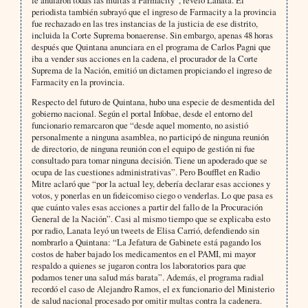
le anularon todas las multas a Farmacity”, reveló Lanata. El
periodista también subrayó que el ingreso de Farmacity a la provincia
fue rechazado en las tres instancias de la justicia de ese distrito,
incluida la Corte Suprema bonaerense. Sin embargo, apenas 48 horas
después que Quintana anunciara en el programa de Carlos Pagni que
iba a vender sus acciones en la cadena, el procurador de la Corte
Suprema de la Nación, emitió un dictamen propiciando el ingreso de
Farmacity en la provincia.
Respecto del futuro de Quintana, hubo una especie de desmentida del
gobierno nacional. Según el portal Infobae, desde el entorno del
funcionario remarcaron que “desde aquel momento, no asistió
personalmente a ninguna asamblea, no participó de ninguna reunión
de directorio, de ninguna reunión con el equipo de gestión ni fue
consultado para tomar ninguna decisión. Tiene un apoderado que se
ocupa de las cuestiones administrativas”. Pero Boufflet en Radio
Mitre aclaró que “por la actual ley, debería declarar esas acciones y
votos, y ponerlas en un fideicomiso ciego o venderlas. Lo que pasa es
que cuánto vales esas acciones a partir del fallo de la Procuración
General de la Nación”. Casi al mismo tiempo que se explicaba esto
por radio, Lanata leyó un tweets de Elisa Carrió, defendiendo sin
nombrarlo a Quintana: “La Jefatura de Gabinete está pagando los
costos de haber bajado los medicamentos en el PAMI, mi mayor
respaldo a quienes se jugaron contra los laboratorios para que
podamos tener una salud más barata”. Además, el programa radial
recordó el caso de Alejandro Ramos, el ex funcionario del Ministerio
de salud nacional procesado por omitir multas contra la cadenera.