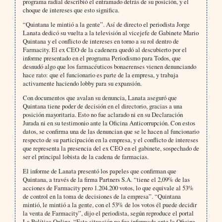
programa radial describió el entramado detrás de su posición, y el
choque de intereses que esto significa.
“Quintana le mintió a la gente”. Así de directo el periodista Jorge
Lanata dedicó su vuelta a la televisión al vicejefe de Gabinete Mario
Quintana y el conflicto de intereses en torno a su rol dentro de
Farmacity. El ex CEO de la cadenera quedó al descubierto por el
informe presentado en el programa Periodismo para Todos, que
desnudó algo que los farmacéuticos bonaerenses vienen denunciando
hace rato: que el funcionario es parte de la empresa, y trabaja
activamente haciendo lobby para su expansión.
Con documentos que avalan su denuncia, Lanata aseguró que
Quintana tiene poder de decisión en el directorio, gracias a una
posición mayoritaria. Esto no fue aclarado ni en su Declaración
Jurada ni en su testimonio ante la Oficina Anticorrupción. Con estos
datos, se confirma una de las denuncian que se le hacen al funcionario
respecto de su participación en la empresa, y el conflicto de intereses
que representa la presencia del ex CEO en el gabinete, sospechado de
ser el principal lobista de la cadena de farmacias.
El informe de Lanata presentó los papeles que confirman que
Quintana, a través de la firma Partners S.A. “tiene el 2,09% de las
acciones de Farmacity pero 1.204.200 votos, lo que equivale al 53%
de control en la toma de decisiones de la empresa”. “Quintana
mintió, le mintió a la gente, con el 53% de los votos él puede decidir
la venta de Farmacity”, dijo el periodista, según reproduce el portal
La Política Online. “Esta situación no fue informada ante la Oficina