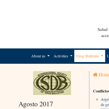
Salud 
acce
About us
Activities
Drug Bulletins
L
Hom
Conflicto
Argen
Agosto 2017
de ge