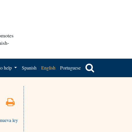
romotes
nish-
o help
Spanish
English
Portuguese
 nueva ley