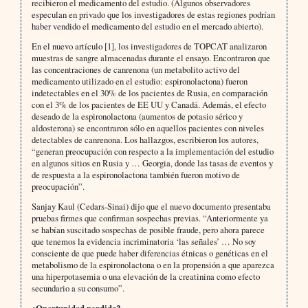
recibieron el medicamento del estudio. (Algunos observadores
especulan en privado que los investigadores de estas regiones podrían
haber vendido el medicamento del estudio en el mercado abierto).
En el nuevo artículo [1], los investigadores de TOPCAT analizaron
muestras de sangre almacenadas durante el ensayo. Encontraron que
las concentraciones de canrenona (un metabolito activo del
medicamento utilizado en el estudio: espironolactona) fueron
indetectables en el 30% de los pacientes de Rusia, en comparación
con el 3% de los pacientes de EE UU y Canadá. Además, el efecto
deseado de la espironolactona (aumentos de potasio sérico y
aldosterona) se encontraron sólo en aquellos pacientes con niveles
detectables de canrenona. Los hallazgos, escribieron los autores,
“generan preocupación con respecto a la implementación del estudio
en algunos sitios en Rusia y … Georgia, donde las tasas de eventos y
de respuesta a la espironolactona también fueron motivo de
preocupación”.
Sanjay Kaul (Cedars-Sinai) dijo que el nuevo documento presentaba
pruebas firmes que confirman sospechas previas. “Anteriormente ya
se habían suscitado sospechas de posible fraude, pero ahora parece
que tenemos la evidencia incriminatoria ‘las señales’ … No soy
consciente de que puede haber diferencias étnicas o genéticas en el
metabolismo de la espironolactona o en la propensión a que aparezca
una hiperpotasemia o una elevación de la creatinina como efecto
secundario a su consumo”.