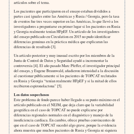
artículos sobre el tema.
Los pacientes que participaron en el ensayo estaban divididos a
partes casi iguales entre las Américas y Rusia / Georgia, pero la tasa
de eventos fue tres veces superior en las Américas, lo que llevó a los
investigadores a preguntarse en primer lugar si los pacientes en Rusia
y Georgia realmente tenían HFpEF. Un artículo de los investigadores
del ensayo publicado en Circulation en 2015 no pudo identificar
diferencias genuinas en la práctica médica que explicaran las
diferencias de resultado [3].
Un artículo posterior y muy inusual escrito por los miembros de la
Junta de Control de Datos y Seguridad ayudó a incrementar la
controversia [4]. El año pasado Marc Pfeffer, el investigador principal
del ensayo, y Eugene Braunwald, añadieron intensidad a la discusión
al cuestionar públicamente si los pacientes de TOPCAT reclutados
en Rusia y Georgia “tenían realmente HFpEF y si la mitad de ellos
recibieron espironolactona” [5].
Los datos sospechosos
Este problema de fondo parece haber llegado a su punto máximo en el
artículo publicado en el NEJM, que deja claro que la variabilidad
geográfica en el caso de TOPCAT no puede explicarse por
diferencias regionales normales en el diagnóstico y manejo de la
insuficiencia cardíaca. En cambio, ofrece pruebas convincentes de
que en el caso de TOPCAT sucedió algo grave, porque la evidencia
ahora muestra que muchos pacientes de Rusia y Georgia ni siquiera