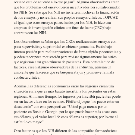
obtiene está de acuerdo a lo que pagan”. Algunos observadores creen
que los problemas del ensayo fueron incentivados por su patrocinador,
los NIHs. Se sabe que los NIH no invierten mucho en la financiación
de los ensayos, y no realizan sus propios ensayos clínicos. TOPCAT,
al igual que otros ensayos patrocinados por los NIH, lo hizo una
empresa de investigación clínica con fines de lucro (CRO) bajo
contrato con los NIH.
Los observadores señalan que las CROs realizan estos ensayos con
poca supervisión y su prioridad es obtener ganancias. Están bajo
intensa presión para reclutar pacientes de forma rápida y económica y
pueden tener poca motivación para revisar rigurosamente los sitios
que registran a un gran número de pacientes. Esta constelación de
factores, creen algunos observadores de la industria, generan un
ambiente que favorece que se busquen atajos y promueve la mala
conducta clínica.
Además, las diferencias económicas entre las regiones crean una
situación en la que es más barato inscribir a los pacientes en estas
regiones. Al mismo tiempo, los ingresos por inscribir pacientes puede
ser un factor clave en los centros. Pfeffer dijo que “no puede estar en
desacuerdo” con esta perspectiva: “Usted paga menos por un
paciente en Rusia o Georgia, por lo que puede hacer más cosas con
sus dólares, y el valor local de esos dólares es superior, por lo que el
estímulo es mayor”.
Otro factor es que los NIH difieren de las compañías farmacéuticas