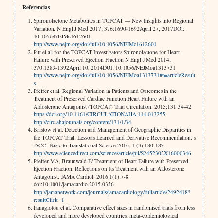
Referencias
Spironolactone Metabolites in TOPCAT — New Insights into Regional
Variation. N Engl J Med 2017; 376:1690-1692April 27, 2017DOI:
10.1056/NEJMc1612601
http://www.nejm.org/doi/full/10.1056/NEJMc1612601
Pitt el al. for the TOPCAT Investigators Spironolactone for Heart
Failure with Preserved Ejection Fraction N Engl J Med 2014;
370:1383-1392April 10, 2014DOI: 10.1056/NEJMoa1313731
http://www.nejm.org/doi/full/10.1056/NEJMoa1313731#t=articleResult
s
Pfeffer et al. Regional Variation in Patients and Outcomes in the
Treatment of Preserved Cardiac Function Heart Failure with an
Aldosterone Antagonist (TOPCAT) Trial Circulation. 2015;131:34-42
https://doi.org/10.1161/CIRCULATIONAHA.114.013255
http://circ.ahajournals.org/content/131/1/34
Bristow et al. Detection and Management of Geographic Disparities in
the TOPCAT Trial: Lessons Learned and Derivative Recommendation. s
JACC: Basic to Translational Science 2016; 1 (3):180-189
http://www.sciencedirect.com/science/article/pii/S2452302X16000346
Pfeffer MA, Braunwald E/ Treatment of Heart Failure with Preserved
Ejection Fraction. Reflections on Its Treatment with an Aldosterone
Antagonist. JAMA Cardiol. 2016;1(1):7-8.
doi:10.1001/jamacardio.2015.0356
http://jamanetwork.com/journals/jamacardiology/fullarticle/2492418?
resultClick=1
Panagiotou el al. Comparative effect sizes in randomised trials from less
developed and more developed countries: meta-epidemiological