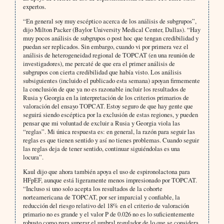
expertos.
“En general soy muy escéptico acerca de los análisis de subgrupos”,
dijo Milton Packer (Baylor University Medical Center, Dallas). “Hay
muy pocos análisis de subgrupos o post hoc que tengan credibilidad y
puedan ser replicados. Sin embargo, cuando vi por primera vez el
análisis de heterogeneidad regional de TOPCAT (en una reunión de
investigadores), me percaté de que era el primer análisis de
subgrupos con cierta credibilidad que había visto. Los análisis
subsiguientes (incluido el publicado esta semana) apoyan firmemente
la conclusión de que ya no es razonable incluir los resultados de
Rusia y Georgia en la interpretación de los criterios primarios de
valoración del ensayo TOPCAT. Estoy seguro de que hay gente que
seguirá siendo escéptica por la exclusión de estas regiones, y pueden
pensar que mi voluntad de excluir a Rusia y Georgia viola las
“reglas”. Mi única respuesta es: en general, la razón para seguir las
reglas es que tienen sentido y así no tienes problemas. Cuando seguir
las reglas deja de tener sentido, continuar siguiéndolas es una
locura”.
Kaul dijo que ahora también apoya el uso de espironolactona para
HFpEF, aunque está ligeramente menos impresionado por TOPCAT.
“Incluso si uno solo acepta los resultados de la cohorte
norteamericana de TOPCAT, por ser imparcial y confiable, la
reducción del riesgo relativo del 18% en el criterio de valoración
primario no es grande y el valor P de 0.026 no es lo suficientemente
robusto como para superar el umbral regulador de lo que se considera