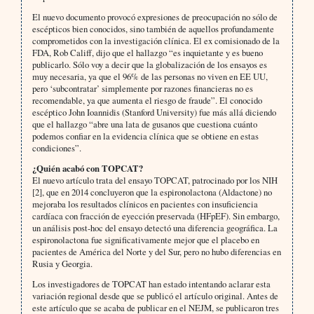
El nuevo documento provocó expresiones de preocupación no sólo de
escépticos bien conocidos, sino también de aquellos profundamente
comprometidos con la investigación clínica. El ex comisionado de la
FDA, Rob Califf, dijo que el hallazgo “es inquietante y es bueno
publicarlo. Sólo voy a decir que la globalización de los ensayos es
muy necesaria, ya que el 96% de las personas no viven en EE UU,
pero ‘subcontratar’ simplemente por razones financieras no es
recomendable, ya que aumenta el riesgo de fraude”. El conocido
escéptico John Ioannidis (Stanford University) fue más allá diciendo
que el hallazgo “abre una lata de gusanos que cuestiona cuánto
podemos confiar en la evidencia clínica que se obtiene en estas
condiciones”.
¿Quién acabó con TOPCAT?
El nuevo artículo trata del ensayo TOPCAT, patrocinado por los NIH
[2], que en 2014 concluyeron que la espironolactona (Aldactone) no
mejoraba los resultados clínicos en pacientes con insuficiencia
cardíaca con fracción de eyección preservada (HFpEF). Sin embargo,
un análisis post-hoc del ensayo detectó una diferencia geográfica. La
espironolactona fue significativamente mejor que el placebo en
pacientes de América del Norte y del Sur, pero no hubo diferencias en
Rusia y Georgia.
Los investigadores de TOPCAT han estado intentando aclarar esta
variación regional desde que se publicó el artículo original. Antes de
este artículo que se acaba de publicar en el NEJM, se publicaron tres