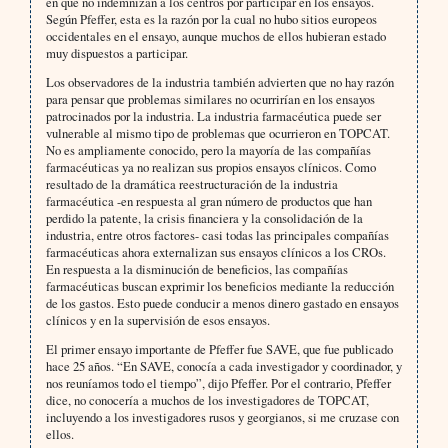
en que no indemnizan a los centros por participar en los ensayos.
Según Pfeffer, esta es la razón por la cual no hubo sitios europeos
occidentales en el ensayo, aunque muchos de ellos hubieran estado
muy dispuestos a participar.
Los observadores de la industria también advierten que no hay razón
para pensar que problemas similares no ocurrirían en los ensayos
patrocinados por la industria. La industria farmacéutica puede ser
vulnerable al mismo tipo de problemas que ocurrieron en TOPCAT.
No es ampliamente conocido, pero la mayoría de las compañías
farmacéuticas ya no realizan sus propios ensayos clínicos. Como
resultado de la dramática reestructuración de la industria
farmacéutica -en respuesta al gran número de productos que han
perdido la patente, la crisis financiera y la consolidación de la
industria, entre otros factores- casi todas las principales compañías
farmacéuticas ahora externalizan sus ensayos clínicos a los CROs.
En respuesta a la disminución de beneficios, las compañías
farmacéuticas buscan exprimir los beneficios mediante la reducción
de los gastos. Esto puede conducir a menos dinero gastado en ensayos
clínicos y en la supervisión de esos ensayos.
El primer ensayo importante de Pfeffer fue SAVE, que fue publicado
hace 25 años. “En SAVE, conocía a cada investigador y coordinador, y
nos reuníamos todo el tiempo”, dijo Pfeffer. Por el contrario, Pfeffer
dice, no conocería a muchos de los investigadores de TOPCAT,
incluyendo a los investigadores rusos y georgianos, si me cruzase con
ellos.