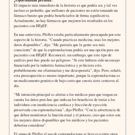
¿Oportunidad perdida?
El impacto más inmediato de la historia es que podría ser, y tal vez
incluso es probable, que millones de pacientes no estén tomando un
fármaco barato que podría beneficiarlos de forma significativa.
Actualmente, no hay fármacos que mejoren los resultados en los
pacientes con HFpEF.
En una entrevista, Pfeffer estaba particularmente preocupado por este
aspecto de la historia. “Cuando practicas medicina, usas los mejores
datos disponibles”, dijo. “Me gustaría que la gente sea más
consciente” de que la espironolactona podría ser una opción para sus
pacientes con HFpEF. Reconoció, sin embargo, que este tipo de
análisis post-hoc puede ser peligroso. “Si este hubiera sido un ensayo
financiado por la industria farmacéutica y yo hiciera esto,
probablemente me eliminarían y me desesperaría”, dijo. Pero, señaló,
esta preocupación es menos importante, porque la espironolactona es
un medicamento genérico de bajo costo que cuesta siete centavos al
día.
“Mi intención principal es alertar a los médicos para que tengan en
cuenta los datos post-hoc que indican los beneficios de tratar a los
individuos con insuficiencia cardíaca y fracción de eyección
preservada con espironolactona”, dijo Pfeffer. “Con la advertencia de
que deben monitorear la función renal y el potasio, creo que estos son
los mejores datos disponibles que los médicos y los pacientes
deberían considerar”.
El apoyo de Pfeffer al uso de espironolactona se hizo eco entre otros