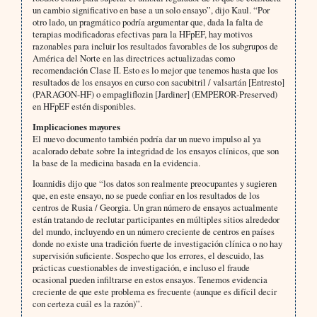
un cambio significativo en base a un solo ensayo”, dijo Kaul. “Por
otro lado, un pragmático podría argumentar que, dada la falta de
terapias modificadoras efectivas para la HFpEF, hay motivos
razonables para incluir los resultados favorables de los subgrupos de
América del Norte en las directrices actualizadas como
recomendación Clase II. Esto es lo mejor que tenemos hasta que los
resultados de los ensayos en curso con sacubitril / valsartán [Entresto]
(PARAGON-HF) o empagliflozin [Jardiner] (EMPEROR-Preserved)
en HFpEF estén disponibles.
Implicaciones mayores
El nuevo documento también podría dar un nuevo impulso al ya
acalorado debate sobre la integridad de los ensayos clínicos, que son
la base de la medicina basada en la evidencia.
Ioannidis dijo que “los datos son realmente preocupantes y sugieren
que, en este ensayo, no se puede confiar en los resultados de los
centros de Rusia / Georgia. Un gran número de ensayos actualmente
están tratando de reclutar participantes en múltiples sitios alrededor
del mundo, incluyendo en un número creciente de centros en países
donde no existe una tradición fuerte de investigación clínica o no hay
supervisión suficiente. Sospecho que los errores, el descuido, las
prácticas cuestionables de investigación, e incluso el fraude
ocasional pueden infiltrarse en estos ensayos. Tenemos evidencia
creciente de que este problema es frecuente (aunque es difícil decir
con certeza cuál es la razón)”.