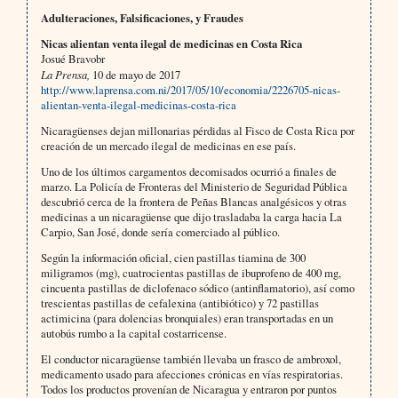
Adulteraciones, Falsificaciones, y Fraudes
Nicas alientan venta ilegal de medicinas en Costa Rica
Josué Bravobr
La Prensa,
10 de mayo de 2017
http://www.laprensa.com.ni/2017/05/10/economia/2226705-nicas-
alientan-venta-ilegal-medicinas-costa-rica
Nicaragüenses dejan millonarias pérdidas al Fisco de Costa Rica por
creación de un mercado ilegal de medicinas en ese país.
Uno de los últimos cargamentos decomisados ocurrió a finales de
marzo. La Policía de Fronteras del Ministerio de Seguridad Pública
descubrió cerca de la frontera de Peñas Blancas analgésicos y otras
medicinas a un nicaragüense que dijo trasladaba la carga hacia La
Carpio, San José, donde sería comerciado al público.
Según la información oficial, cien pastillas tiamina de 300
miligramos (mg), cuatrocientas pastillas de ibuprofeno de 400 mg,
cincuenta pastillas de diclofenaco sódico (antinflamatorio), así como
trescientas pastillas de cefalexina (antibiótico) y 72 pastillas
actimicina (para dolencias bronquiales) eran transportadas en un
autobús rumbo a la capital costarricense.
El conductor nicaragüense también llevaba un frasco de ambroxol,
medicamento usado para afecciones crónicas en vías respiratorias.
Todos los productos provenían de Nicaragua y entraron por puntos