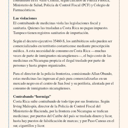
consumidor en el Valle Central, según cálculos de Fuerza Pública,
Ministerio de Salud, Policía de Control Fiscal (PCF) y Colegio de
Farmacéuticos.
Las violaciones
El contrabando de medicinas viola las legislaciones fiscal y
sanitaria. Quienes las trasladan a Costa Rica no pagan impuesto.
Tampoco tienen registros sanitarios de importación.
Según el decreto ejecutivo 35460-S, los antibióticos solo pueden ser
comercializados en territorio costarricense mediante prescripción
médica. A esta necesidad de consumo en Costa Rica —muchas
veces de parte de inmigrantes nicaragüenses—, el bajo costo de las
medicinas en Nicaragua propicia el ilegal traslado por parte de
personas y hasta grupos organizados.
Para el director de la policía fronteriza, comisionado Allan Obando,
estas medicinas las ingresan al país para comercializarlas en un
mercado negro en el centro de San José y su periferia, alentada por el
consumo de inmigrantes nicaragüenses.
Contrabando “hormiga”
Costa Rica sufre contrabando de todo tipo por sus fronteras. Según
Irving Malespín, director de la Policía de Control Fiscal del
Ministerio de Hacienda, por la frontera con Nicaragua se trafican
medicinas; por puertos del Caribe del país se traslada dinero y licor,
hasta hay puestos de falsificación de marcas; y por Paso Canoas en el
sur, cigarrillos y licor.