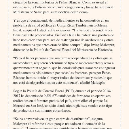
ciegos de la zona fronteriza de Peñas Blancas. Como es usual en
estos casos, la Policía decomisó el cargamento y luego lo remitió al
Ministerio de Salud para su respectiva destrucción.
Y es que el contrabando de medicamentos se ha convertido en un
problema de salud pública en Costa Rica. También un problema
fiscal, en que el Estado sufre evasiones. “Ha venido creciendo y nos
tiene bastante preocupados. En Costa Rica ha habido una política de
hace unos diez años para acá de restringir uso de antibióticos y otros
medicamentos que antes eran de libre compra”, dijo Irving Malespín,
director de la Policía de Control Fiscal del Ministerio de Hacienda.
“Pero al haber personas que son farmacodependientes y otros que se
automedican, requieren determinado tipo de medicamentos y otros a
querer montar un negocio, que ha consistido precisamente en ingresar
medicamentos básicamente por todas las fronteras, pero por Peñas
Blancas hemos tenido el mayor índice de decomisos y eso es lo que
nos está dando problemas en este momento”, añadió Malespín.
Según la Policía de Control Fiscal (PCF), durante el periodo 2014-
2017 ha decomisado 9.821.673 unidades de fármacos en operativos
realizados en diferentes puntos del país, entre ellos el parque La
Merced, en San José, un sitio donde nicaragüenses venden este tipo
de productos a sus mismos coterráneos.
“Se ha convertido en un gran centro de distribución”, asegura
Malespín al referirse a este parque ubicado en el corazón de la
capital. “Logramos decomisar cantidades a bastantes personas, nos