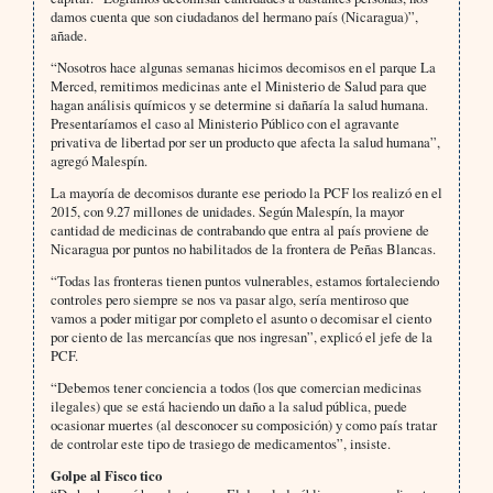
damos cuenta que son ciudadanos del hermano país (Nicaragua)”,
añade.
“Nosotros hace algunas semanas hicimos decomisos en el parque La
Merced, remitimos medicinas ante el Ministerio de Salud para que
hagan análisis químicos y se determine si dañaría la salud humana.
Presentaríamos el caso al Ministerio Público con el agravante
privativa de libertad por ser un producto que afecta la salud humana”,
agregó Malespín.
La mayoría de decomisos durante ese periodo la PCF los realizó en el
2015, con 9.27 millones de unidades. Según Malespín, la mayor
cantidad de medicinas de contrabando que entra al país proviene de
Nicaragua por puntos no habilitados de la frontera de Peñas Blancas.
“Todas las fronteras tienen puntos vulnerables, estamos fortaleciendo
controles pero siempre se nos va pasar algo, sería mentiroso que
vamos a poder mitigar por completo el asunto o decomisar el ciento
por ciento de las mercancías que nos ingresan”, explicó el jefe de la
PCF.
“Debemos tener conciencia a todos (los que comercian medicinas
ilegales) que se está haciendo un daño a la salud pública, puede
ocasionar muertes (al desconocer su composición) y como país tratar
de controlar este tipo de trasiego de medicamentos”, insiste.
Golpe al Fisco tico