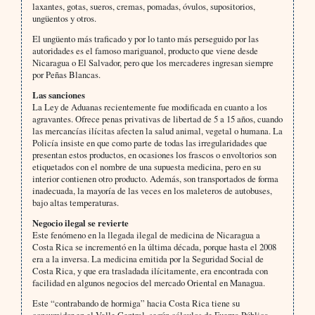
laxantes, gotas, sueros, cremas, pomadas, óvulos, supositorios,
ungüentos y otros.
El ungüento más traficado y por lo tanto más perseguido por las
autoridades es el famoso mariguanol, producto que viene desde
Nicaragua o El Salvador, pero que los mercaderes ingresan siempre
por Peñas Blancas.
Las sanciones
La Ley de Aduanas recientemente fue modificada en cuanto a los
agravantes. Ofrece penas privativas de libertad de 5 a 15 años, cuando
las mercancías ilícitas afecten la salud animal, vegetal o humana. La
Policía insiste en que como parte de todas las irregularidades que
presentan estos productos, en ocasiones los frascos o envoltorios son
etiquetados con el nombre de una supuesta medicina, pero en su
interior contienen otro producto. Además, son transportados de forma
inadecuada, la mayoría de las veces en los maleteros de autobuses,
bajo altas temperaturas.
Negocio ilegal se revierte
Este fenómeno en la llegada ilegal de medicina de Nicaragua a
Costa Rica se incrementó en la última década, porque hasta el 2008
era a la inversa. La medicina emitida por la Seguridad Social de
Costa Rica, y que era trasladada ilícitamente, era encontrada con
facilidad en algunos negocios del mercado Oriental en Managua.
Este “contrabando de hormiga” hacia Costa Rica tiene su