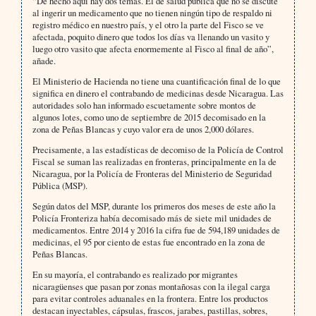
“De hecho aquí hay dos temas. El de salud pública que no se discute
al ingerir un medicamento que no tienen ningún tipo de respaldo ni
registro médico en nuestro país, y el otro la parte del Fisco se ve
afectada, poquito dinero que todos los días va llenando un vasito y
luego otro vasito que afecta enormemente al Fisco al final de año”,
añade.
El Ministerio de Hacienda no tiene una cuantificación final de lo que
significa en dinero el contrabando de medicinas desde Nicaragua. Las
autoridades solo han informado escuetamente sobre montos de
algunos lotes, como uno de septiembre de 2015 decomisado en la
zona de Peñas Blancas y cuyo valor era de unos 2,000 dólares.
Precisamente, a las estadísticas de decomiso de la Policía de Control
Fiscal se suman las realizadas en fronteras, principalmente en la de
Nicaragua, por la Policía de Fronteras del Ministerio de Seguridad
Pública (MSP).
Según datos del MSP, durante los primeros dos meses de este año la
Policía Fronteriza había decomisado más de siete mil unidades de
medicamentos. Entre 2014 y 2016 la cifra fue de 594,189 unidades de
medicinas, el 95 por ciento de estas fue encontrado en la zona de
Peñas Blancas.
En su mayoría, el contrabando es realizado por migrantes
nicaragüenses que pasan por zonas montañosas con la ilegal carga
para evitar controles aduanales en la frontera. Entre los productos
destacan inyectables, cápsulas, frascos, jarabes, pastillas, sobres,