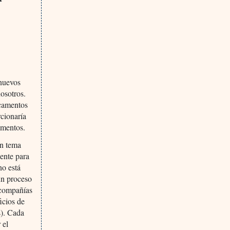
 nuevos
nosotros.
icamentos
rcionaría
amentos.
un tema
gente para
no está
un proceso
s compañías
icios de
s). Cada
 el