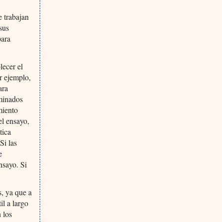
e trabajan
sus
para
lecer el
r ejemplo,
ara
rminados
miento
el ensayo,
tica
Si las
e
nsayo. Si
s, ya que a
il a largo
 los