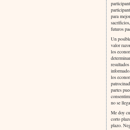
participan
participan
para mejo
sacrificio
futuros pa
Un posible
valor razo
los econom
determinar
resultados
informado.
los econom
patrocinad
partes pue
consentimi
no se lleg
Me doy cue
corto plaz
plazo. Neg