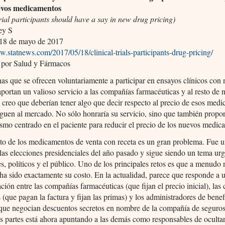
evos medicamentos
trial participants should have a say in new drug pricing)
ey S
18 de mayo de 2017
w.statnews.com/2017/05/18/clinical-trials-participants-drug-pricing/
 por Salud y Fármacos
as que se ofrecen voluntariamente a participar en ensayos clínicos con
portan un valioso servicio a las compañías farmacéuticas y al resto de 
creo que deberían tener algo que decir respecto al precio de esos med
guen al mercado. No sólo honraría su servicio, sino que también propo
mo centrado en el paciente para reducir el precio de los nuevos medic
sto de los medicamentos de venta con receta es un gran problema. Fue 
 las elecciones presidenciales del año pasado y sigue siendo un tema ur
es, políticos y el público. Uno de los principales retos es que a menudo 
 ha sido exactamente su costo. En la actualidad, parece que responde a 
ción entre las compañías farmacéuticas (que fijan el precio inicial), la
 (que pagan la factura y fijan las primas) y los administradores de benef
(que negocian descuentos secretos en nombre de la compañía de seguro
s partes está ahora apuntando a las demás como responsables de ocultar