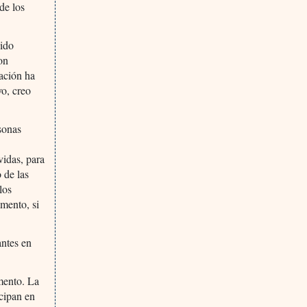
de los
sido
con
ación ha
yo, creo
sonas
vidas, para
 de las
los
amento, si
antes en
mento. La
icipan en