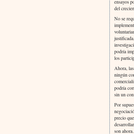
ensayos po
del crecie
No se requ
implemente
voluntaria
justificada
investigac
podría imp
los partic
Ahora, las
ningún com
comerciali
podría cor
sin un con
Por supues
negociació
precio que
desarrolla
son ahora.