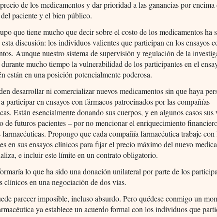
precio de los medicamentos y dar prioridad a las ganancias por encima 
 del paciente y el bien público.
upo que tiene mucho que decir sobre el costo de los medicamentos ha 
 esta discusión: los individuos valientes que participan en los ensayos 
os. Aunque nuestro sistema de supervisión y regulación de la investig
 durante mucho tiempo la vulnerabilidad de los participantes en el ensa
én están en una posición potencialmente poderosa.
den desarrollar ni comercializar nuevos medicamentos sin que haya per
 a participar en ensayos con fármacos patrocinados por las compañías
cas. Están esencialmente donando sus cuerpos, y en algunos casos sus 
io de futuros pacientes – por no mencionar el enriquecimiento financiero
 farmacéuticas. Propongo que cada compañía farmacéutica trabaje con 
tes en sus ensayos clínicos para fijar el precio máximo del nuevo medic
liza, e incluir este límite en un contrato obligatorio.
formaría lo que ha sido una donación unilateral por parte de los particip
s clínicos en una negociación de dos vías.
uede parecer imposible, incluso absurdo. Pero quédese conmigo un mo
rmacéutica ya establece un acuerdo formal con los individuos que part