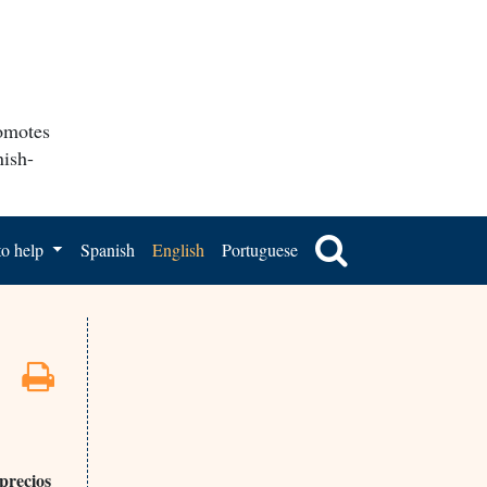
romotes
nish-
o help
Spanish
English
Portuguese
 precios