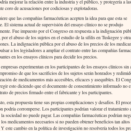
dría mejorar la relación entre la industria y el público, y protegería a l
nte coro de acusaciones por codiciosas y explotadoras.
iere que las compañías farmacéuticas acepten la idea para que esta se
. El sistema actual de supervisión del ensayo clínico no se produjo
mente. Fue impuesto por el Congreso en respuesta a la indignación públ
, por el abuso de los sujetos en el estudio de la sífilis en Tuskegee y otra
iones. La indignación pública por el abuso de los precios de los medic
ulsar a los legisladores a ampliar el contrato entre las compañías farma
ipantes en los ensayos clínicos para decidir los precios.
 empresas experimentan en los participantes de los ensayos clínicos sin
promiso de que los sacrificios de los sujetos serán honrados y redimid
zación de medicamentos más accesibles, eficaces y asequibles. El Con
regir esto diciendo que el documento de consentimiento informado no e
trato de precios firmado entre el fabricante y los participantes.
to, esta propuesta tiene sus propias complicaciones y desafíos. El proc
n podría corromperse. Los participantes podrían valorar el tratamiento 
 la sociedad no puede pagar. Las compañías farmacéuticas podrían neg
r los medicamentos necesarios si no pueden obtener beneficios tan alto
 Y este cambio en la política de investigación no resolvería todos los p