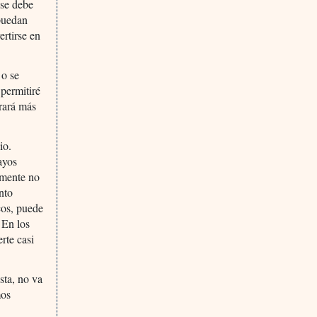
 se debe
 puedan
ertirse en
 o se
 permitiré
rará más
io.
ayos
lmente no
nto
icos, puede
 En los
rte casi
sta, no va
mos