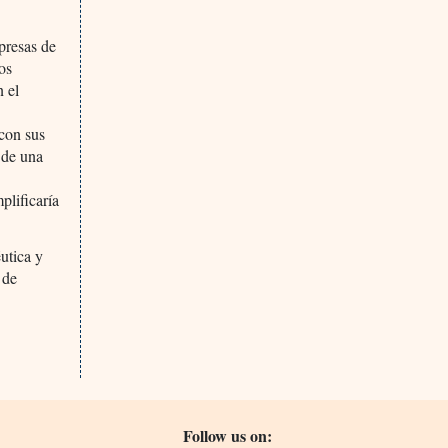
mpresas de
os
n el
s
con sus
 de una
plificaría
utica y
 de
Follow us on: