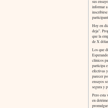
sus ensayo
informar a
inscribirs
participant
Hoy en día
deja”. Pro
que la emp
de X dóla
Los que di
Esperando 
clínicos p
participa 
efectivas 
parecer po
ensayos so
segura y p
Pero esta 
en detrime
promulgar 