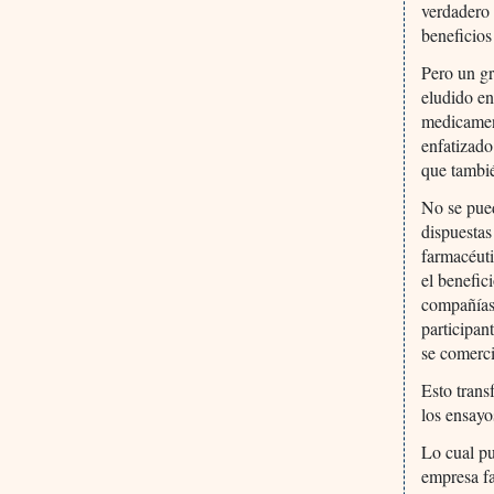
verdadero 
beneficios
Pero un gr
eludido en
medicament
enfatizado
que tambi
No se pue
dispuestas
farmacéuti
el benefic
compañías
participan
se comercia
Esto trans
los ensayo
Lo cual p
empresa fa