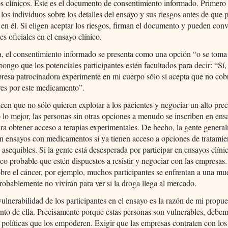
s clínicos. Este es el documento de consentimiento informado. Primero
 los individuos sobre los detalles del ensayo y sus riesgos antes de que
e en él. Si eligen aceptar los riesgos, firman el documento y pueden conv
es oficiales en el ensayo clínico.
, el consentimiento informado se presenta como una opción “o se toma
pongo que los potenciales participantes estén facultados para decir: “Sí,
resa patrocinadora experimente en mi cuerpo sólo si acepta que no cob
res por este medicamento”.
cen que no sólo quieren explotar a los pacientes y negociar un alto prec
lo mejor, las personas sin otras opciones a menudo se inscriben en ens
ara obtener acceso a terapias experimentales. De hecho, la gente genera
en ensayos con medicamentos si ya tienen acceso a opciones de tratamie
y asequibles. Si la gente está desesperada por participar en ensayos clín
co probable que estén dispuestos a resistir y negociar con las empresas.
bre el cáncer, por ejemplo, muchos participantes se enfrentan a una mue
robablemente no vivirán para ver si la droga llega al mercado.
vulnerabilidad de los participantes en el ensayo es la razón de mi propue
nto de ella. Precisamente porque estas personas son vulnerables, debe
políticas que los empoderen. Exigir que las empresas contraten con los