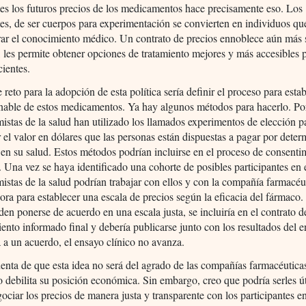
tes los futuros precios de los medicamentos hace precisamente eso. Los
tes, de ser cuerpos para experimentación se convierten en individuos qu
rar el conocimiento médico. Un contrato de precios ennoblece aún más 
s, les permite obtener opciones de tratamiento mejores y más accesibles 
cientes.
 reto para la adopción de esta política sería definir el proceso para estab
nable de estos medicamentos. Ya hay algunos métodos para hacerlo. Po
istas de la salud han utilizado los llamados experimentos de elección p
 el valor en dólares que las personas están dispuestas a pagar por dete
 en su salud. Estos métodos podrían incluirse en el proceso de consenti
 Una vez se haya identificado una cohorte de posibles participantes en 
istas de la salud podrían trabajar con ellos y con la compañía farmacéu
ora para establecer una escala de precios según la eficacia del fármaco. 
den ponerse de acuerdo en una escala justa, se incluiría en el contrato d
ento informado final y debería publicarse junto con los resultados del e
a a un acuerdo, el ensayo clínico no avanza.
nta de que esta idea no será del agrado de las compañías farmacéutica
o debilita su posición económica. Sin embargo, creo que podría serles út
ociar los precios de manera justa y transparente con los participantes en