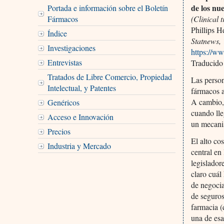
de los nu
Portada e información sobre el Boletín
Fármacos
(Clinical 
Phillips H
Índice
Statnews,
Investigaciones
https://ww
Entrevistas
Traducido
Tratados de Libre Comercio, Propiedad
Las person
Intelectual, y Patentes
fármacos a
A cambio, 
Genéricos
cuando lle
Acceso e Innovación
un mecanis
Precios
El alto co
Industria y Mercado
central en
legislador
claro cuál
de negocia
de seguros
farmacia 
una de esa