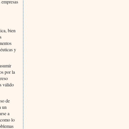
as empresas
ica, bien
s
amentos
céuticas y
 asumir
os por la
greso
s válido
eso de
a un
arse a
s como lo
roblemas