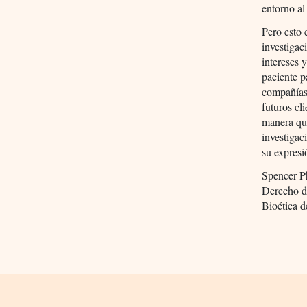
entorno al
Pero esto 
investigac
intereses 
paciente p
compañías
futuros cl
manera que
investigac
su expresi
Spencer Ph
Derecho d
Bioética d