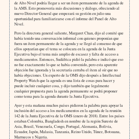
de Alto Nivel podría llegar a ser un ítem permanente de la agenda de
la AMS. Esto promovería más discusiones y diálogo, ofreciendo al
nuevo Director General que empezará su gestión en julio una
oportunidad para familiarizarse con el informe del Panel de Alto
Nivel.
Pero la directora general saliente, Margaret Chan, dijo al comité que
había tenido una conversación informal con quienes proponían que
fuera un ítem permanente de la agenda y se llegó al consenso de que
ellos apoyarían que el tema se colocara en la agenda de la Junta
Ejecutiva bajo el tema más amplio de escasez y falta de acceso a
medicamentos. Entonces, Sudáfrica pidió la palabra e indicó que eso
no fue exactamente lo que se había convenido, pero esta aparente
objeción fue ignorada y la secretaría cerraba el ítem al oír que no
había objeciones. Un experto de la OMS dijo después a Intellectual
Property Watch que la agenda es una lista de cosas para hacer y
puede incluir cualquier cosa, y dijo también que legalmente
cualquier propuesta para la agenda permanente se podrá proponer
como tema para la agenda durante la Junta Ejecutiva.
Ayer y esta mañana muchos países pidieron la palabra para apoyar la
inclusión del acceso a los medicamentos en la agenda de la reunión
142 de la Junta Ejecutiva de la OMS (enero de 2018). Entre los países
estaban Colombia, Bangladesh en nombre de la región Sureste de
Asia, Brasil, Venezuela, Congo, Portugal, Alemania, Bolivia,
Ecuador, Japón, Malasia, Tanzania, Reino Unido, Túnez, Botsuana,
Marruecos y Nigeria.