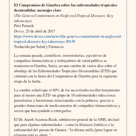
El Compromiso de Ginebra sobre las enfermedades tropicales
desatendidas: mensajes clave
(The Geneva Commitment on Neglected Tropical Diseases: Key
takeaways)
Priti Patnaik
Devex,
25 de abril de 2017
https://www.devex.com/news/the-geneva-commitment-on-neglected-
tropical-diseases-key-takeaways-90139
Traducido por Salud y Fármacos
La semana pasada, científicos, inversionistas, ejecutivos de
compañías farmacéuticas y trabajadores de salud pública se
reunieron en Ginebra, Suiza, en una cumbre de varios días sobre el
abordaje de las Enfermedades Tropicales Desatendidas (ETD) que
culminó con la firma del Compromiso de Ginebra para la siguiente
etapa de la lucha.
La cumbre señaló que el 60% de los necesitados recibió tratamiento
para al menos una ETD -un grupo de 18 enfermedades infecciosas
parasitarias y bacterianas relacionadas con la pobreza- gracias a
grandes donaciones de medicamentos de compañías farmacéuticas y
socios que han ayudado a entregarlas.
El Dr. Anarfi Asamoa-Baah, subdirector general de la OMS, declaró
que para algunas enfermedades – como la filariasis linfática y la
enfermedad del gusano de Guinea- “la última milla [para lograr su
eliminación] es ahora. “