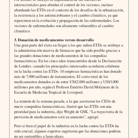
intersectoriales para abordar el control de los vectores, incluso
abordando las ETDs en el contexto de los desafíos de la urbanización,
la resistencia a los antimicrobianos y el cambio climático, ya que
repercuten en la evolución y propagación de las enfermedades. Los
vectores de enfermedades son altamente vulnerables al cambio
climático.
3. Donación de medicamentos versus desarrollo
Una gran parte del éxito en llegar a los que sufren ETDs se atribuye a
la administración masiva de fármacos que ha sido posible gracias a
las grandes donaciones de medicamentos de las compañías
farmacéuticas. En los cinco años transcurridos desde la Declaración
de Londres -cuando los principales interesados acordaron colaborar
en la lucha contra las ETDs- 10 empresas farmacéuticas han donado
más de 7.000 millones de tratamientos. El costo total de los
medicamentos donados es de entre US$2.000 millones y US$3.000
millones por año, según el Profesor Emérito David Molyneux de la
Escuela de Medicina Tropical de Liverpool.
La reunión de la semana pasada, a la que asistieron los CEOs de
nueve compañías farmacéuticas, ilustró que las ETDs son una
prioridad para la industria, dijo Wright de GSK. “La trayectoria de la
provisión de medicamentos está en aumento”, agregó.
Pero si bien el papel de la industria en la lucha contra las ETDs ha
sido crucial, algunos expertos sugirieron que las donaciones podrían
no ser sostenibles a largo plazo.