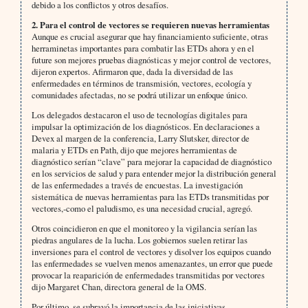
debido a los conflictos y otros desafíos.
2. Para el control de vectores se requieren nuevas herramientas
Aunque es crucial asegurar que hay financiamiento suficiente, otras
herraminetas importantes para combatir las ETDs ahora y en el
future son mejores pruebas diagnósticas y mejor control de vectores,
dijeron expertos. Afirmaron que, dada la diversidad de las
enfermedades en términos de transmisión, vectores, ecología y
comunidades afectadas, no se podrá utilizar un enfoque único.
Los delegados destacaron el uso de tecnologías digitales para
impulsar la optimización de los diagnósticos. En declaraciones a
Devex al margen de la conferencia, Larry Slutsker, director de
malaria y ETDs en Path, dijo que mejores herramientas de
diagnóstico serían “clave” para mejorar la capacidad de diagnóstico
en los servicios de salud y para entender mejor la distribución general
de las enfermedades a través de encuestas. La investigación
sistemática de nuevas herramientas para las ETDs transmitidas por
vectores,-como el paludismo, es una necesidad crucial, agregó.
Otros coincidieron en que el monitoreo y la vigilancia serían las
piedras angulares de la lucha. Los gobiernos suelen retirar las
inversiones para el control de vectores y disolver los equipos cuando
las enfermedades se vuelven menos amenazantes, un error que puede
provocar la reaparición de enfermedades transmitidas por vectores
dijo Margaret Chan, directora general de la OMS.
Por último, se subrayó la importancia de las iniciativas