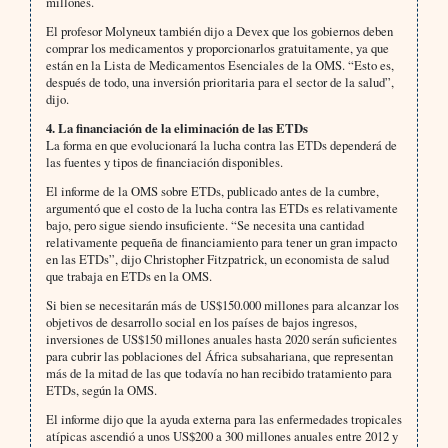
millones.
El profesor Molyneux también dijo a Devex que los gobiernos deben
comprar los medicamentos y proporcionarlos gratuitamente, ya que
están en la Lista de Medicamentos Esenciales de la OMS. “Esto es,
después de todo, una inversión prioritaria para el sector de la salud”,
dijo.
4. La financiación de la eliminación de las ETDs
La forma en que evolucionará la lucha contra las ETDs dependerá de
las fuentes y tipos de financiación disponibles.
El informe de la OMS sobre ETDs, publicado antes de la cumbre,
argumentó que el costo de la lucha contra las ETDs es relativamente
bajo, pero sigue siendo insuficiente. “Se necesita una cantidad
relativamente pequeña de financiamiento para tener un gran impacto
en las ETDs”, dijo Christopher Fitzpatrick, un economista de salud
que trabaja en ETDs en la OMS.
Si bien se necesitarán más de US$150.000 millones para alcanzar los
objetivos de desarrollo social en los países de bajos ingresos,
inversiones de US$150 millones anuales hasta 2020 serán suficientes
para cubrir las poblaciones del África subsahariana, que representan
más de la mitad de las que todavía no han recibido tratamiento para
ETDs, según la OMS.
El informe dijo que la ayuda externa para las enfermedades tropicales
atípicas ascendió a unos US$200 a 300 millones anuales entre 2012 y