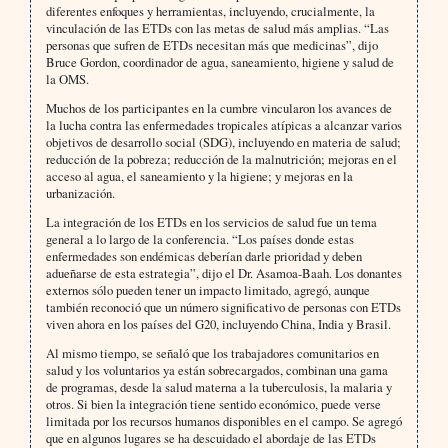
diferentes enfoques y herramientas, incluyendo, crucialmente, la
vinculación de las ETDs con las metas de salud más amplias. “Las
personas que sufren de ETDs necesitan más que medicinas”, dijo
Bruce Gordon, coordinador de agua, saneamiento, higiene y salud de
la OMS.
Muchos de los participantes en la cumbre vincularon los avances de
la lucha contra las enfermedades tropicales atípicas a alcanzar varios
objetivos de desarrollo social (SDG), incluyendo en materia de salud;
reducción de la pobreza; reducción de la malnutrición; mejoras en el
acceso al agua, el saneamiento y la higiene; y mejoras en la
urbanización.
La integración de los ETDs en los servicios de salud fue un tema
general a lo largo de la conferencia. “Los países donde estas
enfermedades son endémicas deberían darle prioridad y deben
adueñarse de esta estrategia”, dijo el Dr. Asamoa-Baah. Los donantes
externos sólo pueden tener un impacto limitado, agregó, aunque
también reconoció que un número significativo de personas con ETDs
viven ahora en los países del G20, incluyendo China, India y Brasil.
Al mismo tiempo, se señaló que los trabajadores comunitarios en
salud y los voluntarios ya están sobrecargados, combinan una gama
de programas, desde la salud materna a la tuberculosis, la malaria y
otros. Si bien la integración tiene sentido económico, puede verse
limitada por los recursos humanos disponibles en el campo. Se agregó
que en algunos lugares se ha descuidado el abordaje de las ETDs