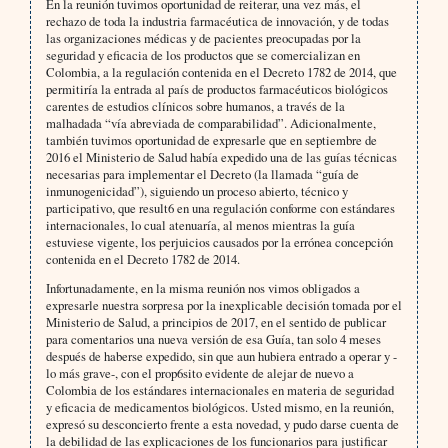
En la reunión tuvimos oportunidad de reiterar, una vez más, el
rechazo de toda la industria farmacéutica de innovación, y de todas
las organizaciones médicas y de pacientes preocupadas por la
seguridad y eficacia de los productos que se comercializan en
Colombia, a la regulación contenida en el Decreto 1782 de 2014, que
permitiría la entrada al país de productos farmacéuticos biológicos
carentes de estudios clínicos sobre humanos, a través de la
malhadada “vía abreviada de comparabilidad”. Adicionalmente,
también tuvimos oportunidad de expresarle que en septiembre de
2016 el Ministerio de Salud había expedido una de las guías técnicas
necesarias para implementar el Decreto (la llamada “guía de
inmunogenicidad”), siguiendo un proceso abierto, técnico y
participativo, que result6 en una regulación conforme con estándares
internacionales, lo cual atenuaría, al menos mientras la guía
estuviese vigente, los perjuicios causados por la errónea concepción
contenida en el Decreto 1782 de 2014.
Infortunadamente, en la misma reunión nos vimos obligados a
expresarle nuestra sorpresa por la inexplicable decisión tomada por el
Ministerio de Salud, a principios de 2017, en el sentido de publicar
para comentarios una nueva versión de esa Guía, tan solo 4 meses
después de haberse expedido, sin que aun hubiera entrado a operar y -
lo más grave-, con el prop6sito evidente de alejar de nuevo a
Colombia de los estándares internacionales en materia de seguridad
y eficacia de medicamentos biológicos. Usted mismo, en la reunión,
expresó su desconcierto frente a esta novedad, y pudo darse cuenta de
la debilidad de las explicaciones de los funcionarios para justificar