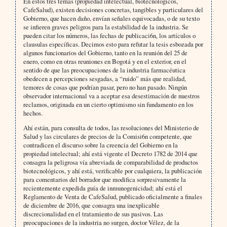
En estos tres temas (propiedad intelectual, biotecnológicos,
CafeSalud), existen decisiones concretas, tangibles y particulares del
Gobierno, que hacen daño, envían señales equivocadas, o de su texto
se infieren graves peligros para la estabilidad de la industria. Se
pueden citar los números, las fechas de publicaci6n, los artículos o
clausulas específicas. Decimos esto para refutar la tesis esbozada por
algunos funcionarios del Gobierno, tanto en la reunión del 25 de
enero, como en otras reuniones en Bogotá y en el exterior, en el
sentido de que las preocupaciones de la industria farmacéutica
obedecen a percepciones sesgadas, a “ruido” más que realidad,
temores de cosas que podrían pasar, pero no han pasado. Ningún
observador internacional va a aceptar esa desestimación de nuestros
reclamos, originada en un cierto optimismo sin fundamento en los
hechos.
Ahí están, para consulta de todos, las resoluciones del Ministerio de
Salud y las circulares de precios de la Comisi6n competente, que
contradicen el discurso sobre la creencia del Gobierno en la
propiedad intelectual; ahí está vigente el Decreto 1782 de 2014 que
consagra la peligrosa vía abreviada de comparabilidad de productos
biotecnológicos, y ahí está, verificable por cualquiera, la publicación
para comentarios del borrador que modifica sorpresivamente la
recientemente expedida guía de inmunogenicidad; ahí está el
Reglamento de Venta de CafeSalud, publicado oficialmente a finales
de diciembre de 2016, que consagra una inexplicable
discrecionalidad en el tratamiento de sus pasivos. Las
preocupaciones de la industria no surgen, doctor Vélez, de la