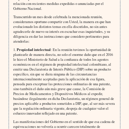
relación con recientes medidas expedidas o anunciadas por el
Gobierno Nacional.
Transcurrido un mes desde celebrada la mencionada reunión,
consideramos oportuno compartir con Usted, la manera en que han
evolucionado los distintos temas en ella discutidos, no sin antes
agradecerle de nuevo su interés en escuchar esas inquietudes, y su
diligencia en dar las instrucciones que considero pertinentes para
atenderlas:
1.
Propiedad intelectual
: En la reunión tuvimos la oportunidad de
plantearle de manera directa, no solo el enorme daño que en el 2016
le hizo el Ministerio de Salud a la confianza de todos los agentes
económicos en el régimen de propiedad intelectual colombiano, al
emitir una Declaratoria de Interés Público (DIP) sobre un producto
específico, sin que se diera ninguna de las circunstancias
internacionalmente aceptadas para la aplicación de esa figura,
pensada para exceptuar las protecciones ordinarias de una patente,
sino también el daño aún más grave que cause, la Comisión de
Precios de Medicamentos y Dispositivos Médicos al expedir,
basándose ilegalmente en dicha Declaratoria, un régimen general de
precios aplicable a productos sometidos a DIP, que, al ser más severa
que la regulación ordinaria vigente, despoja de cualquier valor el
esfuerzo innovador reflejado en una patente.
Las manifestaciones del Gobierno en el sentido de que esa cadena de
equivocaciones no volvería a ocurrir carecen totalmente de