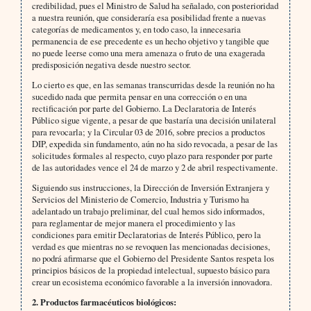
credibilidad, pues el Ministro de Salud ha señalado, con posterioridad
a nuestra reunión, que consideraría esa posibilidad frente a nuevas
categorías de medicamentos y, en todo caso, la innecesaria
permanencia de ese precedente es un hecho objetivo y tangible que
no puede leerse como una mera amenaza o fruto de una exagerada
predisposición negativa desde nuestro sector.
Lo cierto es que, en las semanas transcurridas desde la reunión no ha
sucedido nada que permita pensar en una corrección o en una
rectificación por parte del Gobierno. La Declaratoria de Interés
Público sigue vigente, a pesar de que bastaría una decisión unilateral
para revocarla; y la Circular 03 de 2016, sobre precios a productos
DIP, expedida sin fundamento, aún no ha sido revocada, a pesar de las
solicitudes formales al respecto, cuyo plazo para responder por parte
de las autoridades vence el 24 de marzo y 2 de abril respectivamente.
Siguiendo sus instrucciones, la Dirección de Inversión Extranjera y
Servicios del Ministerio de Comercio, Industria y Turismo ha
adelantado un trabajo preliminar, del cual hemos sido informados,
para reglamentar de mejor manera el procedimiento y las
condiciones para emitir Declaratorias de Interés Público, pero la
verdad es que mientras no se revoquen las mencionadas decisiones,
no podrá afirmarse que el Gobierno del Presidente Santos respeta los
principios básicos de la propiedad intelectual, supuesto básico para
crear un ecosistema económico favorable a la inversión innovadora.
2. Productos farmacéuticos biológicos: