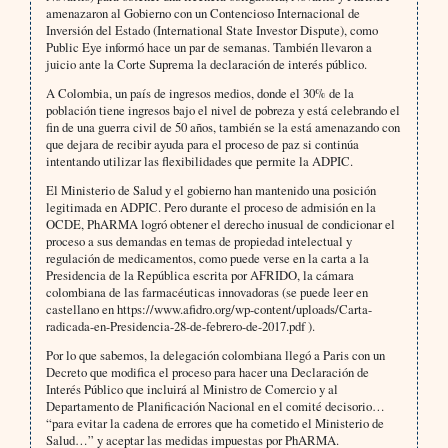
amenazaron al Gobierno con un Contencioso Internacional de
Inversión del Estado (International State Investor Dispute), como
Public Eye informó hace un par de semanas. También llevaron a
juicio ante la Corte Suprema la declaración de interés público.
A Colombia, un país de ingresos medios, donde el 30% de la
población tiene ingresos bajo el nivel de pobreza y está celebrando el
fin de una guerra civil de 50 años, también se la está amenazando con
que dejara de recibir ayuda para el proceso de paz si continúa
intentando utilizar las flexibilidades que permite la ADPIC.
El Ministerio de Salud y el gobierno han mantenido una posición
legitimada en ADPIC. Pero durante el proceso de admisión en la
OCDE, PhARMA logró obtener el derecho inusual de condicionar el
proceso a sus demandas en temas de propiedad intelectual y
regulación de medicamentos, como puede verse en la carta a la
Presidencia de la República escrita por AFRIDO, la cámara
colombiana de las farmacéuticas innovadoras (se puede leer en
castellano en https://www.afidro.org/wp-content/uploads/Carta-
radicada-en-Presidencia-28-de-febrero-de-2017.pdf ).
Por lo que sabemos, la delegación colombiana llegó a Paris con un
Decreto que modifica el proceso para hacer una Declaración de
Interés Público que incluirá al Ministro de Comercio y al
Departamento de Planificación Nacional en el comité decisorio…
“para evitar la cadena de errores que ha cometido el Ministerio de
Salud…” y aceptar las medidas impuestas por PhARMA.