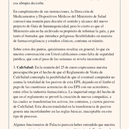
esa abrupta decisi6n.
En cumplimiento de sus instrucciones, la Dirección de
Medicamentos y Dispositivos Médicos del Ministerio de Salud
convocó una reunión para discutir el sentido y alcance del nuevo
proyecto de Guía de Inmunogenicidad, pero lo cierto es que el
Ministerio aún no ha archivado su propósito de reformar la guía, y por
tanto el borrador, que introduce peligrosas flexibilidades en materia
de farmacovigilancia y estudios clínicos, continua su trámite.
Sobre estos dos puntos, quisiéramos resaltar, en general, lo que en
nuestra conversación con Usted calificamos como falta de seguridad
jurídica, que con el paso de las semanas se revela incremental.
3.
CafeSalud:
En la reunión del 25 de enero expresamos nuestra
preocupaci6n por el hecho de que el Reglamento de Venta de
CafeSalud contempla la posibilidad de que el eventual comprador no
asuma la totalidad de los pasivos de esta EPS, dejando en el limbo el
pago de las cuantiosas acreencias de esa EPS con sus acreedores,
entre ellos la industria farmacéutica. La inquietud surge del hecho de
que en el reglamento se preve6 la creación de nuevas compañías, a
las cuales se transferirían los activos, los contratos, y ciertos pasivos
de CafeSalud. Esta discrecionalidad en la transferencia de pasivos
genera una incertidumbre en las reglas básicas, inaceptable en este
tipo de procesos.
Algunos funcionarios de Palacio parecen haber entendido que nuestra