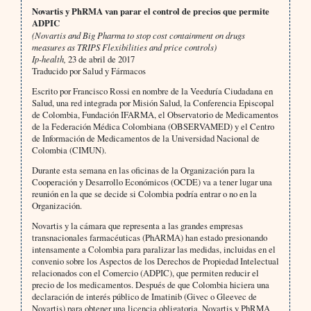
Novartis y PhRMA van parar el control de precios que permite
ADPIC
(Novartis and Big Pharma to stop cost containment on drugs
measures as TRIPS Flexibilities and price controls)
Ip-health,
23 de abril de 2017
Traducido por Salud y Fármacos
Escrito por Francisco Rossi en nombre de la Veeduría Ciudadana en
Salud, una red integrada por Misión Salud, la Conferencia Episcopal
de Colombia, Fundación IFARMA, el Observatorio de Medicamentos
de la Federación Médica Colombiana (OBSERVAMED) y el Centro
de Información de Medicamentos de la Universidad Nacional de
Colombia (CIMUN).
Durante esta semana en las oficinas de la Organización para la
Cooperación y Desarrollo Económicos (OCDE) va a tener lugar una
reunión en la que se decide si Colombia podría entrar o no en la
Organización.
Novartis y la cámara que representa a las grandes empresas
transnacionales farmacéuticas (PhARMA) han estado presionando
intensamente a Colombia para paralizar las medidas, incluidas en el
convenio sobre los Aspectos de los Derechos de Propiedad Intelectual
relacionados con el Comercio (ADPIC), que permiten reducir el
precio de los medicamentos. Después de que Colombia hiciera una
declaración de interés público de Imatinib (Givec o Gleevec de
Novartis) para obtener una licencia obligatoria, Novartis y PhRMA