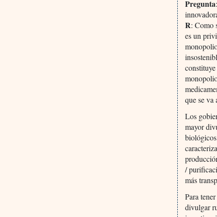
Pregunta
innovador
R
: Como s
es un priv
monopolio 
insostenib
constituye
monopolio
medicament
que se va 
Los gobie
mayor divu
biológicos
caracteriz
producción
/ purifica
más transp
Para tener
divulgar r