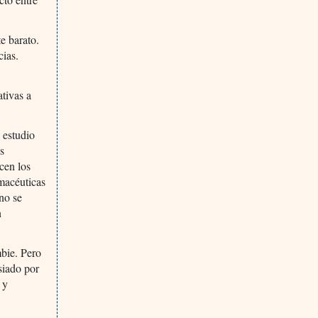
e barato.
cias.
ativas a
 estudio
as
icen los
macéuticas
no se
n
.
bie. Pero
siado por
 y