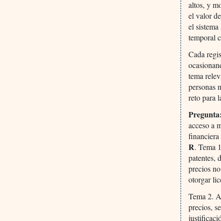
altos, y m
el valor d
el sistema
temporal 
Cada regis
ocasionand
tema relev
personas m
reto para l
Pregunta
acceso a 
financiera
R
. Tema 1
patentes, 
precios no
otorgar li
Tema 2. A
precios, s
justificac