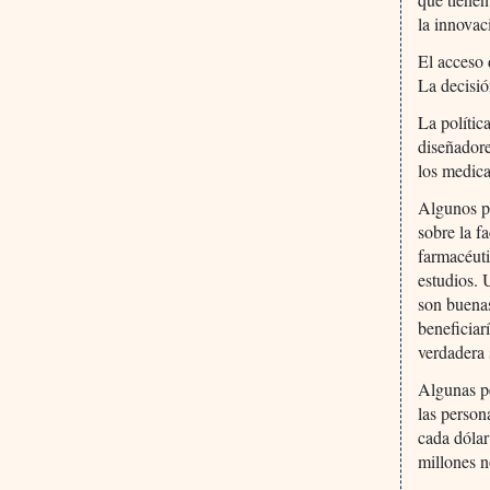
la innovac
El acceso 
La decisió
La polític
diseñadore
los medica
Algunos pa
sobre la f
farmacéuti
estudios.
son buenas
beneficiar
verdadera 
Algunas pe
las person
cada dólar
millones 