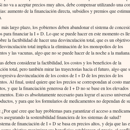
Si no va a aceptar precios muy altos, debe compensar utilizando una c
gias: aumento de la financiación directa, subsidios y premios que estimu
n.
 más largo plazo, los gobiernos deben abandonar el sistema de concesi
 para financiar la I + D. Lo que se puede hacer en este momento es ll
obre la factibilidad de hacer una desvinculación total, que es un objetivo
desvinculación total implica la eliminación de los monopolios de los
os y las vacunas, algo que no se puede hacer de la noche a la mañana
cas deben considerar la factibilidad, los costos y los beneficios de la
ción total, pero también mirar las trayectorias hacia el futuro, algo que 
ogresiva desvinculación de los costos de I + D de los precios de los
os. Al final, usted quiere que los precios se correspondan al costo mar
tos, y que la financiación generosa de I + D no se base en los elevados
mentos. Esto es absolutamente necesario para lograr el acceso universal
ductos, y para que los formularios de medicamentos no dependan de su
:
¿Por qué cree que hay problemas para garantizar el acceso a medicam
s asegurando la sostenibilidad financiera de los sistemas de salud?
istema de financiación de I + D se basa en precios altos, y deja que las
 como objetivo maximizar sus beneficios establezcan el precio, el confli