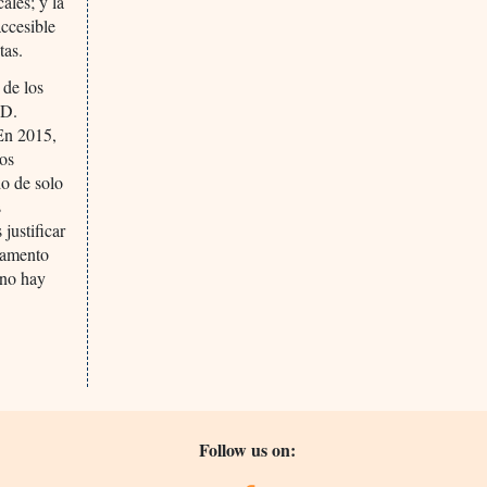
ales; y la
accesible
tas.
 de los
 D.
En 2015,
os
do de solo
s
justificar
camento
 no hay
Follow us on: