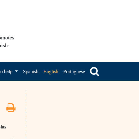
romotes
nish-
o help
Spanish
English
Portuguese
ias