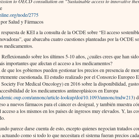
ission to OECD consultation on “Sustainable access to innovative the
ve
online.org/node/2775
 por Salud y Fármacos
a respuesta de KEI a la consulta de la OCDE sobre “El acceso sostenibl
nnovadoras”, que abarcaba cuatro cuestiones planteadas por la OCDE so
los medicamentos.
: Reflexionando sobre los últimos 5-10 años, ¿cuáles crees que han sido
ás importantes que afectan el acceso a los medicamentos?
a de que los gobiernos pueden gestionar los precios en presencia de mo
uertemente cuestionada. El estudio realizado por el Consorcio Europe
Society For Medical Oncology) en 2016 sobre la disponibilidad, gasto
 accesibilidad de los medicamentos antineoplásicos en Europa
academic.oup.com/annonc/article-lookup/doi/10.1093/annonc/mdw213
) 
eso a nuevos fármacos para el cáncer es desigual, y también muestra c
el acceso a los mismos en los países de ingresos muy elevados. Y, las co
do.
ndo parece darse cuenta de esto, excepto quienes negocian tratados co
 actuando como si todo lo que necesitara el sistema fueran precios cad