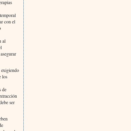
erapias
 temporal
ar con el
o
e
n al
l
 asegurar
 exigiendo
e los
s de
extracción
 debe ser
deben
de