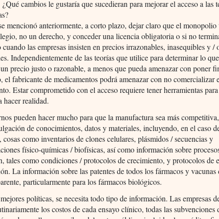
: ¿Qué cambios le gustaría que sucedieran para mejorar el acceso a las t
as?
e mencionó anteriormente, a corto plazo, dejar claro que el monopolio
ilegio, no un derecho, y conceder una licencia obligatoria o si no termin
cuando las empresas insisten en precios irrazonables, inasequibles y / 
les. Independientemente de las teorías que utilice para determinar lo qu
 un precio justo o razonable, a menos que pueda amenazar con poner fi
, el fabricante de medicamentos podrá amenazar con no comercializar e
o. Estar comprometido con el acceso requiere tener herramientas para
a hacer realidad.
rnos pueden hacer mucho para que la manufactura sea más competitiva,
lgación de conocimientos, datos y materiales, incluyendo, en el caso d
, cosas como inventarios de clones celulares, plásmidos / secuencias y
aciones físico-químicas / biofísicas, así como información sobre proceso
, tales como condiciones / protocolos de crecimiento, y protocolos de 
ción. La información sobre las patentes de todos los fármacos y vacunas
arente, particularmente para los fármacos biológicos.
 mejores políticas, se necesita todo tipo de información. Las empresas 
utinariamente los costos de cada ensayo clínico, todas las subvenciones 