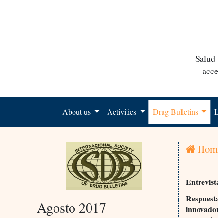
Salud 
acce
About us
Activities
Drug Bulletins
L
Hom
Entrevist
Respuesta
Agosto 2017
innovado