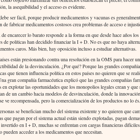
ión, la asequibilidad y el acceso es evidente.
debe ser fácil, porque producir medicamentos y vacunas es generalment
n de fabricar medicamentos costosos crea problemas de acceso e injusti
a de encarecer lo barato responde a la forma en que desde hace años los
s de políticas han decidido financiar la I + D. No es que no haya altern
mentos caros. Más bien, hay oposición incluso a estudiar alternativas.
íses están presionando contra una resolución en la OMS para hacer un
actibilidad de la desvinculación. ¿Por qué? Porque las grandes compañí
cas que tienen influencia política en estos países no quieren que se real
 Una gran compañía farmacéutica explicó que las grandes compañías far
 en explotar las oportunidades que los monopolios legales crean y que 
ían de un cambio hacia modelos de desvinculación, donde la innovació
se ve recompensada, pero la comercialización de los productos no lo és
rsonas se benefician mucho del sistema existente y no quieren que cam
as que pagan por el sistema actual están siendo explotadas, pagan dema
 invertido en I + D, muchas se enfrentan con cargas financieras difíciles
no pueden acceder a los medicamentos que necesitan.