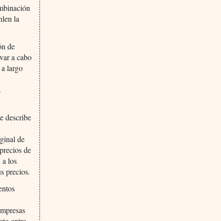
ombinación
nlen la
ón de
evar a cabo
 a largo
.
se describe
ginal de
 precios de
 a los
s precios.
entos
 empresas
cto entre