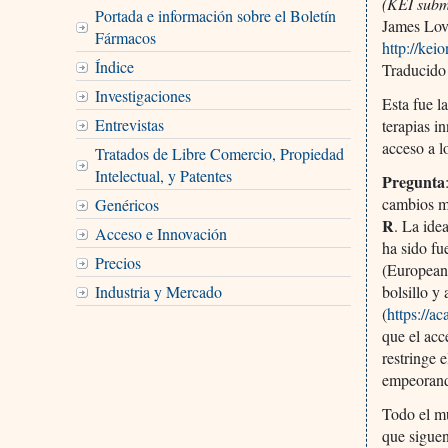
(KEI subm
Portada e información sobre el Boletín
James Lo
Fármacos
http://kei
Índice
Traducido
Investigaciones
Esta fue l
Entrevistas
terapias i
acceso a 
Tratados de Libre Comercio, Propiedad
Intelectual, y Patentes
Pregunta
cambios m
Genéricos
R
. La ide
Acceso e Innovación
ha sido f
Precios
(European 
Industria y Mercado
bolsillo y
(
https://
que el acc
restringe 
empeoran
Todo el mu
que siguen