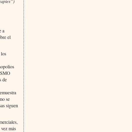
rapies”)
e a
bre el
 los
nopolios
o ESMO
s de
demuestra
ómo se
sas siguen
merciales,
a vez más