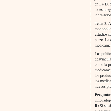
en I + D. 
de estrate
innovació
Tema 3. A
monopolios
estudios s
plazo. La 
medicament
Las políti
desvincula
como la pr
medicament
los produc
los medica
nuevos pro
Pregunta
innovadore
R:
Si su s
que tienen