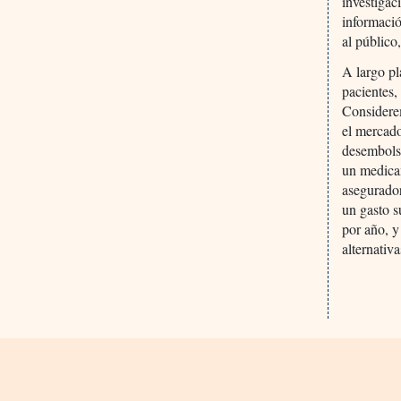
investigac
informació
al público
A largo pl
pacientes,
Considere
el mercad
desembolso
un medicam
asegurador
un gasto 
por año, y
alternativ