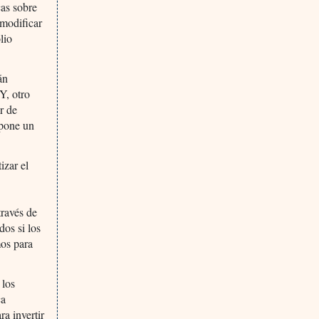
cas sobre
 modificar
lio
án
Y, otro
r de
upone un
izar el
d
través de
dos si los
mos para
 los
ca
ra invertir