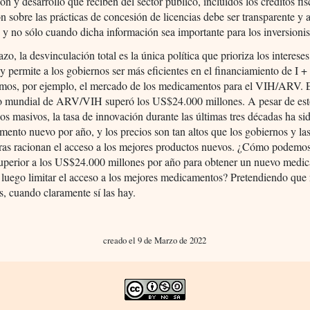
ión y desarrollo que reciben del sector público, incluidos los créditos fisc
n sobre las prácticas de concesión de licencias debe ser transparente y 
, y no sólo cuando dicha información sea importante para los inversionis
azo, la desvinculación total es la única política que prioriza los intereses
 y permite a los gobiernos ser más eficientes en el financiamiento de I +
mos, por ejemplo, el mercado de los medicamentos para el VIH/ARV. 
o mundial de ARV/VIH superó los US$24.000 millones. A pesar de est
s masivos, la tasa de innovación durante las últimas tres décadas ha si
ento nuevo por año, y los precios son tan altos que los gobiernos y la
as racionan el acceso a los mejores productos nuevos. ¿Cómo podemos 
superior a los US$24.000 millones por año para obtener un nuevo medi
 luego limitar el acceso a los mejores medicamentos? Pretendiendo que
as, cuando claramente sí las hay.
creado el 9 de Marzo de 2022