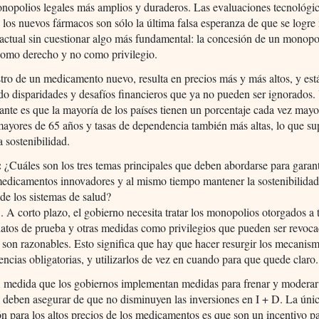
onopolios legales más amplios y duraderos. Las evaluaciones tecnológi
e los nuevos fármacos son sólo la última falsa esperanza de que se logre
 actual sin cuestionar algo más fundamental: la concesión de un monopo
como derecho y no como privilegio.
tro de un medicamento nuevo, resulta en precios más y más altos, y est
o disparidades y desafíos financieros que ya no pueden ser ignorados. 
ante es que la mayoría de los países tienen un porcentaje cada vez mayo
ayores de 65 años y tasas de dependencia también más altas, lo que s
a sostenibilidad.
:
¿Cuáles son los tres temas principales que deben abordarse para garant
medicamentos innovadores y al mismo tiempo mantener la sostenibilida
 de los sistemas de salud?
. A corto plazo, el gobierno necesita tratar los monopolios otorgados a 
datos de prueba y otras medidas como privilegios que pueden ser revoca
 son razonables. Esto significa que hay que hacer resurgir los mecanis
cencias obligatorias, y utilizarlos de vez en cuando para que quede claro.
 medida que los gobiernos implementan medidas para frenar y moderar
e deben asegurar de que no disminuyen las inversiones en I + D. La úni
ión para los altos precios de los medicamentos es que son un incentivo pa