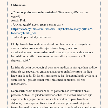
Utilización
¿Cuántas píldoras son demasiadas?
(How many pills are too
many?)
Austin Frakt
The New Health Care,
10 de abril de 2017
Https://www.nytimes.com/2017/04/10/upshot/how-many-pills-are-
too-many.html?_r=0
Traducido por Salud y Fármacos
El objetivo de los medicamentos de venta con receta es ayudar a
curarnos o hacernos sentir mjor. Sin embargo, muchos
estadounidenses toman varios medicamentos y se está alentando a
los médicos a reflexionar antes de prescribir y a pensar en “la
deprescripción”.
La idea de dejar de reducir el consumo medicamentos que han podido
dejar de ser necesarios empezó a aparecer en la literatura médica
hace una década. En los últimos años se ha ido acumulando evidencia
sobre los peligros de tomar múltiples medicamentos, tal vez
innecesarios.
Deprescribir sólo funcionará si los pacientes se involucran en el
proceso. Sólo ellos pueden informar sobre los efectos adversos que
experimentan, y que pueden no ser tan evidentes para los clínicos.
Además, tienen que sentirse cómodos con el proceso de dejar de
tomar los medicamentos a los que están acostumbrados y consideran