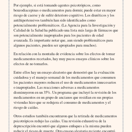
Por ejemplo, si está tomando agentes psicotrópicos, como
benzodiacepinas o medicamentos para dormir, puede estar en mayor
riesgo de caerse y de sufrir deterioro cognitivo. Los diuréticos y los
antihipertensivos también han sido identificados como
potencialmente problemáticos. (La Agencia para la Investigación y
Calidad de la Salud ha publicado una lista más larga de fármacos que
son potencialmente inapropiados para los pacientes de edad
avanzada. Es importante notar que, aun siendo problemáticos para
algunos pacientes, pueden ser apropiados para muchos).
En relación con la montaña de evidencia sobre los efectos de tomar
medicamentos recetados, hay muy pocos ensayos clínicos sobre los
efectos de no tomarlos.
Entre ellos hay un ensayo aleatorio que demostró que la evaluación
cuidadosa y el manejo semanal de los medicamentos que consumen
los pacientes mayores reducen el uso de medicamentos innecesarios
o inapropiados. Las reacciones adversas a medicamentos
disminuyeron en un 35%. Un programa que incluyó la revisión de los
medicamentos en un grupo de ancianos que residían en sus propias
viviendas hizo que se redujera el consumo de medicamentos y el
riesgo de caídas.
Otros estudios también encontraron que la retirada de medicamentos
psicotrópicos redujo las caídas. Una revisión exhaustiva de la
deprescripción encontró que algunos enfoques a la misma pueden
reducir el riesgo de muerte. Otro ensayo aleatorio reciente encontró