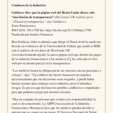
Conducta de la Industria
Goldacre dice que la página web del Reino Unido ofrece solo
“una ilusión de transparencia”
(Disclosure UK website gives
“illusion of transparency” says Goldacre)
Zosia Kmietowicz
BMJ
2016; 354:i3760 doi: http://dx.doi.org/10.1136/bmj.i3760
Traducido por Salud y Fármacos
Ben Goldacre, líder académico que dirige el DataLab de la medicina
basada en evidencias de la Universidad de Oxford, que ayudó al BMJ
con el análisis de los datos de Disclosure UK
(www.disclosureuk.org.uk), la nueva página web que detalla los pagos
de la industria farmacéutica a los médicos [1], ha criticado el sitio
web por su intento parcial en la transparencia.
“Los médicos tienen la obligación de ser sinceros con sus pacientes y
colegas”, dijo. “Un conflicto de interés financiero no significa
necesariamente que sus decisiones sean sesgadas, y puede haber
buenas razones para trabajar con la industria, pero sí introduce
riesgos. Es por eso que declarar los posibles conflictos es importante
para que podamos juzgar por nosotros mismos.
“Hay un conjunto de personas que evaden esta responsabilidad, lo
cual es desconcertante. La ABPI [Asociación de la Industria
Farmacéutica Británica] dice que los médicos pueden decidir si
quieren que se conozcan sus pagos. El Servicio Nacional de Salud