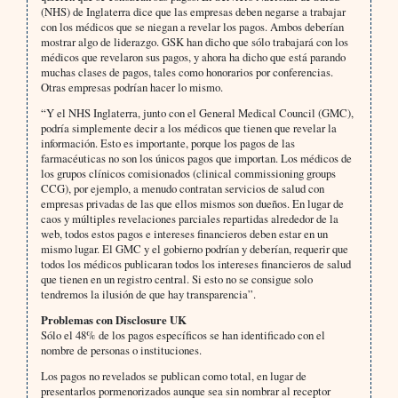
(NHS) de Inglaterra dice que las empresas deben negarse a trabajar
con los médicos que se niegan a revelar los pagos. Ambos deberían
mostrar algo de liderazgo. GSK han dicho que sólo trabajará con los
médicos que revelaron sus pagos, y ahora ha dicho que está parando
muchas clases de pagos, tales como honorarios por conferencias.
Otras empresas podrían hacer lo mismo.
“Y el NHS Inglaterra, junto con el General Medical Council (GMC),
podría simplemente decir a los médicos que tienen que revelar la
información. Esto es importante, porque los pagos de las
farmacéuticas no son los únicos pagos que importan. Los médicos de
los grupos clínicos comisionados (clinical commissioning groups
CCG), por ejemplo, a menudo contratan servicios de salud con
empresas privadas de las que ellos mismos son dueños. En lugar de
caos y múltiples revelaciones parciales repartidas alrededor de la
web, todos estos pagos e intereses financieros deben estar en un
mismo lugar. El GMC y el gobierno podrían y deberían, requerir que
todos los médicos publicaran todos los intereses financieros de salud
que tienen en un registro central. Si esto no se consigue solo
tendremos la ilusión de que hay transparencia”.
Problemas con Disclosure UK
Sólo el 48% de los pagos específicos se han identificado con el
nombre de personas o instituciones.
Los pagos no revelados se publican como total, en lugar de
presentarlos pormenorizados aunque sea sin nombrar al receptor