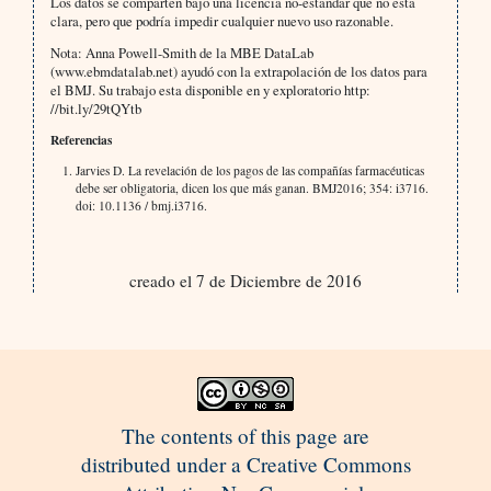
Los datos se comparten bajo una licencia no-estándar que no está
clara, pero que podría impedir cualquier nuevo uso razonable.
Nota: Anna Powell-Smith de la MBE DataLab
(www.ebmdatalab.net) ayudó con la extrapolación de los datos para
el BMJ. Su trabajo esta disponible en y exploratorio http:
//bit.ly/29tQYtb
Referencias
Jarvies D. La revelación de los pagos de las compañías farmacéuticas
debe ser obligatoria, dicen los que más ganan. BMJ2016; 354: i3716.
doi: 10.1136 / bmj.i3716.
creado el 7 de Diciembre de 2016
The contents of this page are
distributed under a Creative Commons