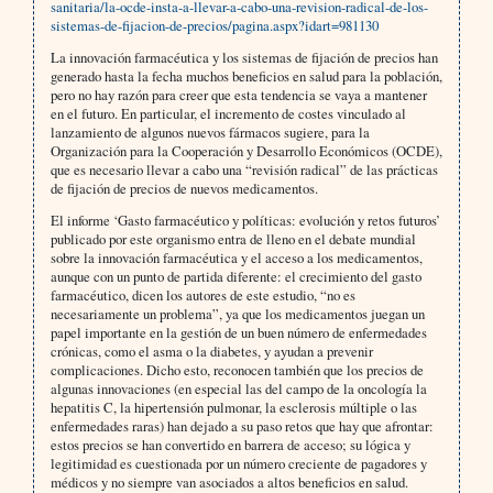
sanitaria/la-ocde-insta-a-llevar-a-cabo-una-revision-radical-de-los-
sistemas-de-fijacion-de-precios/pagina.aspx?idart=981130
La innovación farmacéutica y los sistemas de fijación de precios han
generado hasta la fecha muchos beneficios en salud para la población,
pero no hay razón para creer que esta tendencia se vaya a mantener
en el futuro. En particular, el incremento de costes vinculado al
lanzamiento de algunos nuevos fármacos sugiere, para la
Organización para la Cooperación y Desarrollo Económicos (OCDE),
que es necesario llevar a cabo una “revisión radical” de las prácticas
de fijación de precios de nuevos medicamentos.
El informe ‘Gasto farmacéutico y políticas: evolución y retos futuros’
publicado por este organismo entra de lleno en el debate mundial
sobre la innovación farmacéutica y el acceso a los medicamentos,
aunque con un punto de partida diferente: el crecimiento del gasto
farmacéutico, dicen los autores de este estudio, “no es
necesariamente un problema”, ya que los medicamentos juegan un
papel importante en la gestión de un buen número de enfermedades
crónicas, como el asma o la diabetes, y ayudan a prevenir
complicaciones. Dicho esto, reconocen también que los precios de
algunas innovaciones (en especial las del campo de la oncología la
hepatitis C, la hipertensión pulmonar, la esclerosis múltiple o las
enfermedades raras) han dejado a su paso retos que hay que afrontar:
estos precios se han convertido en barrera de acceso; su lógica y
legitimidad es cuestionada por un número creciente de pagadores y
médicos y no siempre van asociados a altos beneficios en salud.