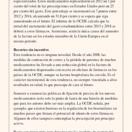
especializados. Estos medicamentos representaron en 2012 un 1 por
ciento del total de las prescripciones en Estados Unidos pero un 25
por ciento del gasto. Este porcentaje se incrementó en 7 puntos entre
2012 y 2014, alcanzando un 31,8 por ciento y se espera que siga
aumentando en el futuro. El informe de la OCDE calcula que la
mitad del incremento del gasto estadounidense entre 2013 y 2018 se
deberá a estos fármacos. Asimismo, serán la única causa del aumento
de la factura en los estados miembro de la Unión Europea en el
mismo periodo.
Recortes sin incentivo
Esta tendencia no es ninguna novedad. Desde el año 2008, las
medidas de contención de costes y la pérdida de patentes de muchos
medicamentos ha llevado a una reducción global en la factura de
medicamentos dispensados con receta en oficinas de farmacia en los
países de la OCDE, aunque su factura hospitalaria ha crecido. Es el
carácter incremental de esta tendencia, no siempre vinculada a altos
resultados en salud, lo que preocupa de cara al futuro.
Someter a examen las políticas de fijación de precios de los nuevos
medicamentos sería solo la punta de lanza de una batería de medidas
que para los autores debe ser más amplia. La OCDE señala, por
ejemplo, que existen barreras en la regulación de los biosimilares en
muchos países que frenan el potencial de ahorro de estos fármacos.
Algunos de ellos tampoco contemplan la prescripción por principio
activo.
Basta con mirar atrás para detectar que las medidas de gestión del