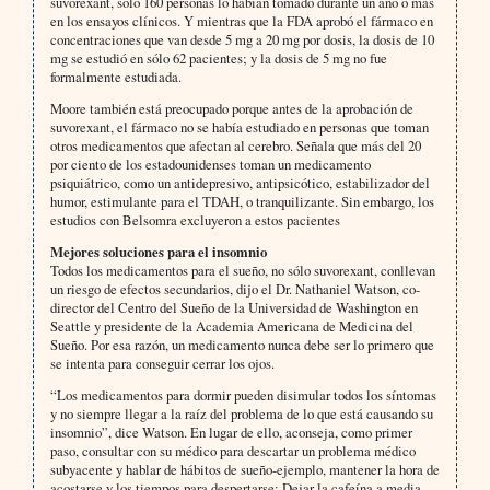
suvorexant, sólo 160 personas lo habían tomado durante un año o más
en los ensayos clínicos. Y mientras que la FDA aprobó el fármaco en
concentraciones que van desde 5 mg a 20 mg por dosis, la dosis de 10
mg se estudió en sólo 62 pacientes; y la dosis de 5 mg no fue
formalmente estudiada.
Moore también está preocupado porque antes de la aprobación de
suvorexant, el fármaco no se había estudiado en personas que toman
otros medicamentos que afectan al cerebro. Señala que más del 20
por ciento de los estadounidenses toman un medicamento
psiquiátrico, como un antidepresivo, antipsicótico, estabilizador del
humor, estimulante para el TDAH, o tranquilizante. Sin embargo, los
estudios con Belsomra excluyeron a estos pacientes
Mejores soluciones para el insomnio
Todos los medicamentos para el sueño, no sólo suvorexant, conllevan
un riesgo de efectos secundarios, dijo el Dr. Nathaniel Watson, co-
director del Centro del Sueño de la Universidad de Washington en
Seattle y presidente de la Academia Americana de Medicina del
Sueño. Por esa razón, un medicamento nunca debe ser lo primero que
se intenta para conseguir cerrar los ojos.
“Los medicamentos para dormir pueden disimular todos los síntomas
y no siempre llegar a la raíz del problema de lo que está causando su
insomnio”, dice Watson. En lugar de ello, aconseja, como primer
paso, consultar con su médico para descartar un problema médico
subyacente y hablar de hábitos de sueño-ejemplo, mantener la hora de
acostarse y los tiempos para despertarse; Dejar la cafeína a media