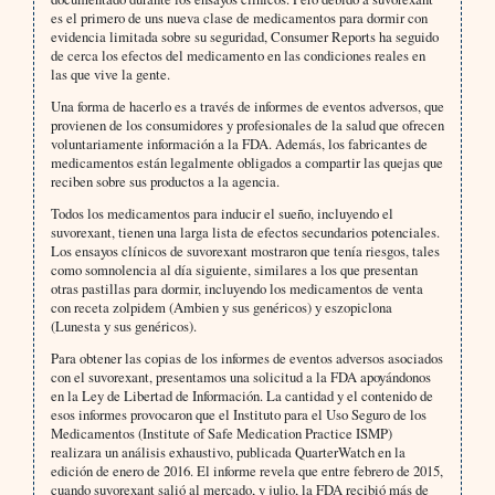
es el primero de uns nueva clase de medicamentos para dormir con
evidencia limitada sobre su seguridad, Consumer Reports ha seguido
de cerca los efectos del medicamento en las condiciones reales en
las que vive la gente.
Una forma de hacerlo es a través de informes de eventos adversos, que
provienen de los consumidores y profesionales de la salud que ofrecen
voluntariamente información a la FDA. Además, los fabricantes de
medicamentos están legalmente obligados a compartir las quejas que
reciben sobre sus productos a la agencia.
Todos los medicamentos para inducir el sueño, incluyendo el
suvorexant, tienen una larga lista de efectos secundarios potenciales.
Los ensayos clínicos de suvorexant mostraron que tenía riesgos, tales
como somnolencia al día siguiente, similares a los que presentan
otras pastillas para dormir, incluyendo los medicamentos de venta
con receta zolpidem (Ambien y sus genéricos) y eszopiclona
(Lunesta y sus genéricos).
Para obtener las copias de los informes de eventos adversos asociados
con el suvorexant, presentamos una solicitud a la FDA apoyándonos
en la Ley de Libertad de Información. La cantidad y el contenido de
esos informes provocaron que el Instituto para el Uso Seguro de los
Medicamentos (Institute of Safe Medication Practice ISMP)
realizara un análisis exhaustivo, publicada QuarterWatch en la
edición de enero de 2016. El informe revela que entre febrero de 2015,
cuando suvorexant salió al mercado, y julio, la FDA recibió más de