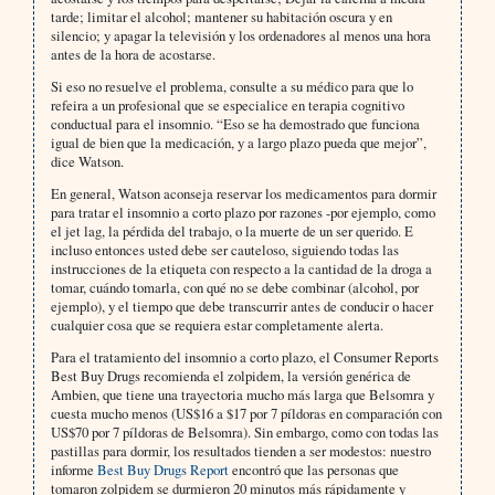
tarde; limitar el alcohol; mantener su habitación oscura y en
silencio; y apagar la televisión y los ordenadores al menos una hora
antes de la hora de acostarse.
Si eso no resuelve el problema, consulte a su médico para que lo
refeira a un profesional que se especialice en terapia cognitivo
conductual para el insomnio. “Eso se ha demostrado que funciona
igual de bien que la medicación, y a largo plazo pueda que mejor”,
dice Watson.
En general, Watson aconseja reservar los medicamentos para dormir
para tratar el insomnio a corto plazo por razones -por ejemplo, como
el jet lag, la pérdida del trabajo, o la muerte de un ser querido. E
incluso entonces usted debe ser cauteloso, siguiendo todas las
instrucciones de la etiqueta con respecto a la cantidad de la droga a
tomar, cuándo tomarla, con qué no se debe combinar (alcohol, por
ejemplo), y el tiempo que debe transcurrir antes de conducir o hacer
cualquier cosa que se requiera estar completamente alerta.
Para el tratamiento del insomnio a corto plazo, el Consumer Reports
Best Buy Drugs recomienda el zolpidem, la versión genérica de
Ambien, que tiene una trayectoria mucho más larga que Belsomra y
cuesta mucho menos (US$16 a $17 por 7 píldoras en comparación con
US$70 por 7 píldoras de Belsomra). Sin embargo, como con todas las
pastillas para dormir, los resultados tienden a ser modestos: nuestro
informe
Best Buy Drugs Report
encontró que las personas que
tomaron zolpidem se durmieron 20 minutos más rápidamente y