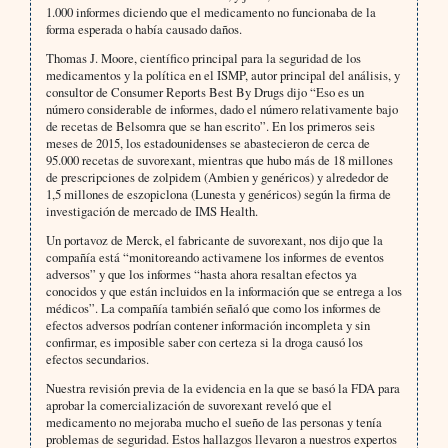
1.000 informes diciendo que el medicamento no funcionaba de la
forma esperada o había causado daños.
Thomas J. Moore, científico principal para la seguridad de los
medicamentos y la política en el ISMP, autor principal del análisis, y
consultor de Consumer Reports Best By Drugs dijo “Eso es un
número considerable de informes, dado el número relativamente bajo
de recetas de Belsomra que se han escrito”. En los primeros seis
meses de 2015, los estadounidenses se abastecieron de cerca de
95.000 recetas de suvorexant, mientras que hubo más de 18 millones
de prescripciones de zolpidem (Ambien y genéricos) y alrededor de
1,5 millones de eszopiclona (Lunesta y genéricos) según la firma de
investigación de mercado de IMS Health.
Un portavoz de Merck, el fabricante de suvorexant, nos dijo que la
compañía está “monitoreando activamene los informes de eventos
adversos” y que los informes “hasta ahora resaltan efectos ya
conocidos y que están incluidos en la información que se entrega a los
médicos”. La compañía también señaló que como los informes de
efectos adversos podrían contener información incompleta y sin
confirmar, es imposible saber con certeza si la droga causó los
efectos secundarios.
Nuestra revisión previa de la evidencia en la que se basó la FDA para
aprobar la comercialización de suvorexant reveló que el
medicamento no mejoraba mucho el sueño de las personas y tenía
problemas de seguridad. Estos hallazgos llevaron a nuestros expertos