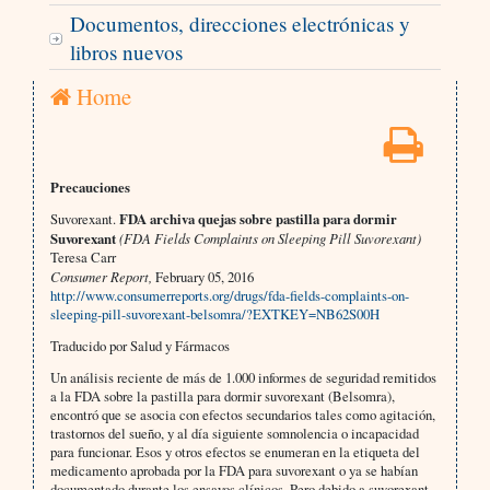
Documentos, direcciones electrónicas y
libros nuevos
Home
Precauciones
Suvorexant.
FDA archiva quejas sobre pastilla para dormir
Suvorexant
(FDA Fields Complaints on Sleeping Pill Suvorexant)
Teresa Carr
Consumer Report,
February 05, 2016
http://www.consumerreports.org/drugs/fda-fields-complaints-on-
sleeping-pill-suvorexant-belsomra/?EXTKEY=NB62S00H
Traducido por Salud y Fármacos
Un análisis reciente de más de 1.000 informes de seguridad remitidos
a la FDA sobre la pastilla para dormir suvorexant (Belsomra),
encontró que se asocia con efectos secundarios tales como agitación,
trastornos del sueño, y al día siguiente somnolencia o incapacidad
para funcionar. Esos y otros efectos se enumeran en la etiqueta del
medicamento aprobada por la FDA para suvorexant o ya se habían
documentado durante los ensayos clínicos. Pero debido a suvorexant