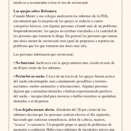
médicos a recomendar evitar el uso de suvorexant.
Las quejas sobre Belsomra
Cuando Moore y sus colegas analizaron los informes de la FDA,
encontraron que la mayoría de las quejas se reducín a cuatro
categorías básicas, con algunas personas citando más de un problema.
Sorprendentemente, las quejas no estaban vinculadas a la cantidad de
las personas que tomaron la droga. En general las personas que toman
una dosis menor de suvorexant eran igual de propensos a reportar un
problema que los que tomaron una dosis más alta.
Las personas informaron que suvorexant:
•
No funcionó
. Ineficacia era la queja número uno, citado en más de
un 40 por ciento de los informes.
•
Perturbó su sueño
. Cerca de un tercio de las quejas fueron acerca
del sueño interrumpido, más comúnmente pesadillas o terrores
nocturnos, sueños anormales y alucinaciones. Algunas personas
dijeron que caminaban dormidos o habían experimentado parálisis
del sueño – incapacidad para moverse o hablar mientras se quedaban
dormidos o al despertar.
•
Los dejaba menos alerta
. Alrededor del 28 por ciento de los
informes decían que las personas sentían efectos el día siguiente,
haciendo que sintieran somnolencia, dolor de cabeza, mareos,
“resaca” o cansancio. Un pequeño grupo se quejó de problemas de
memoria o confusión. Hubo cinco informes de incidentes graves que