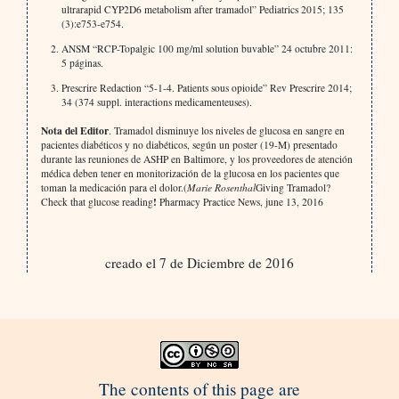
ultrarapid CYP2D6 metabolism after tramadol” Pediatrics 2015; 135
(3):e753-e754.
ANSM “RCP-Topalgic 100 mg/ml solution buvable” 24 octubre 2011:
5 páginas.
Prescrire Redaction “5-1-4. Patients sous opioide” Rev Prescrire 2014;
34 (374 suppl. interactions medicamenteuses).
Nota del Editor
. Tramadol disminuye los niveles de glucosa en sangre en
pacientes diabéticos y no diabéticos, según un poster (19-M) presentado
durante las reuniones de ASHP en Baltimore, y los proveedores de atención
médica deben tener en monitorización de la glucosa en los pacientes que
toman la medicación para el dolor.(
Marie Rosenthal
Giving Tramadol?
!
Check that glucose reading
Pharmacy Practice News, june 13, 2016
creado el 7 de Diciembre de 2016
The contents of this page are