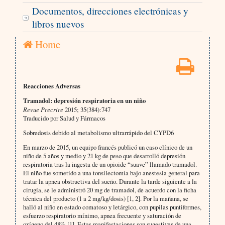
Documentos, direcciones electrónicas y
libros nuevos
Home
Reacciones Adversas
Tramadol: depresión respiratoria en un niño
Revue Precrire
2015; 35(384):747
Traducido por Salud y Fármacos
Sobredosis debido al metabolismo ultrarrápido del CYPD6
En marzo de 2015, un equipo francés publicó un caso clínico de un
niño de 5 años y medio y 21 kg de peso que desarrolló depresión
respiratoria tras la ingesta de un opioide “suave” llamado tramadol.
El niño fue sometido a una tonsilectomía bajo anestesia general para
tratar la apnea obstructiva del sueño. Durante la tarde siguiente a la
cirugía, se le administró 20 mg de tramadol, de acuerdo con la ficha
técnica del producto (1 a 2 mg/kg/dosis) [1, 2]. Por la mañana, se
halló al niño en estado comatoso y letárgico, con pupilas puntiformes,
esfuerzo respiratorio mínimo, apnea frecuente y saturación de
oxígeno del 48% [1]. Estas manifestaciones son sugestivas de una