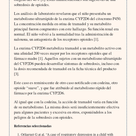
sobredosis de opioides.
Los análisis de laboratorio revelaron que el niño presentaba un
metabolismo ultrarrápido de la enzima CYP2D6 del citocromo P450.
La concentración medida en orina de tramadol y su metabolito
principal fueron congruentes con este hallazgo. Su función renal era
normal. El niño volvió a la normalidad tras la administración de
naloxona, un antagonista de los receptores opioides [1].
La enzima CYP2D6 metaboliza tramadol a un metabolito activo con
una afinidad 200 veces mayor por los receptores opioides que el
fármaco madre [1]. Aquellos sujetos con un metabolismo ultrarrápido
del CYP2D6 pueden desarrollar síntomas de sobredosis, incluso con
la dosis recomendada de tramadol en la ficha técnica del producto
[3].
Este caso es reminiscente de otro caso notificado con codeína, otro
opioide “suave”, y que fue atribuido al metabolismo rápido del
fármaco por la enzima CYP2D6.
Al igual que con la codeína, la acción de tramadol varía en función
de su metabolismo. La misma dosis será insuficientemente efectiva
para algunos pacientes y excesiva en otros, exponiéndolos a los
peligros de la sobredosis con opioides.
Referencias seleccionadas
Orliaguet G at al. “A case of rospiratory depression in a child with