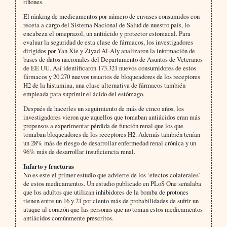
riñones.
El ránking de medicamentos por número de envases consumidos con
receta a cargo del Sistema Nacional de Salud de nuestro país, lo
encabeza el omeprazol, un antiácido y protector estomacal. Para
evaluar la seguridad de esta clase de fármacos, los investigadores
dirigidos por Yan Xie y Ziyad Al-Aly analizaron la información de
bases de datos nacionales del Departamento de Asuntos de Veteranos
de EE UU. Así identificaron 173.321 nuevos consumidores de estos
fármacos y 20.270 nuevos usuarios de bloqueadores de los receptores
H2 de la histamina, una clase alternativa de fármacos también
empleada para suprimir el ácido del estómago.
Después de hacerles un seguimiento de más de cinco años, los
investigadores vieron que aquellos que tomaban antiácidos eran más
propensos a experimentar pérdida de función renal que los que
tomaban bloqueadores de los receptores H2. Además también tenían
un 28% más de riesgo de desarrollar enfermedad renal crónica y un
96% más de desarrollar insuficiencia renal.
Infarto y fracturas
No es este el primer estudio que advierte de los ‘efectos colaterales’
de estos medicamentos. Un estudio publicado en PLoS One señalaba
que los adultos que utilizan inhibidores de la bomba de protones
tienen entre un 16 y 21 por ciento más de probabilidades de sufrir un
ataque al corazón que las personas que no toman estos medicamentos
antiácidos comúnmente prescritos.