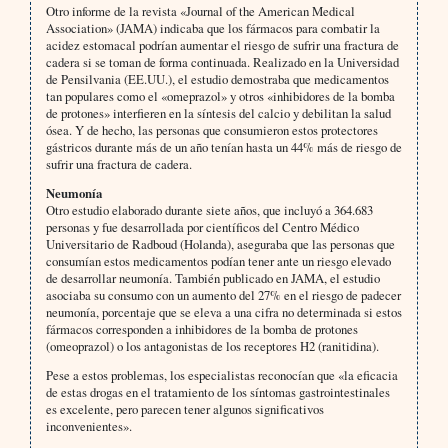
Otro informe de la revista «Journal of the American Medical
Association» (JAMA) indicaba que los fármacos para combatir la
acidez estomacal podrían aumentar el riesgo de sufrir una fractura de
cadera si se toman de forma continuada. Realizado en la Universidad
de Pensilvania (EE.UU.), el estudio demostraba que medicamentos
tan populares como el «omeprazol» y otros «inhibidores de la bomba
de protones» interfieren en la síntesis del calcio y debilitan la salud
ósea. Y de hecho, las personas que consumieron estos protectores
gástricos durante más de un año tenían hasta un 44% más de riesgo de
sufrir una fractura de cadera.
Neumonía
Otro estudio elaborado durante siete años, que incluyó a 364.683
personas y fue desarrollada por científicos del Centro Médico
Universitario de Radboud (Holanda), aseguraba que las personas que
consumían estos medicamentos podían tener ante un riesgo elevado
de desarrollar neumonía. También publicado en JAMA, el estudio
asociaba su consumo con un aumento del 27% en el riesgo de padecer
neumonía, porcentaje que se eleva a una cifra no determinada si estos
fármacos corresponden a inhibidores de la bomba de protones
(omeoprazol) o los antagonistas de los receptores H2 (ranitidina).
Pese a estos problemas, los especialistas reconocían que «la eficacia
de estas drogas en el tratamiento de los síntomas gastrointestinales
es excelente, pero parecen tener algunos significativos
inconvenientes».