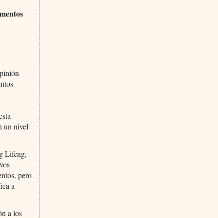
umentos
pinión
entos
esta
n un nivel
g Lifeng,
evos
ntos, pero
ica a
ón a los