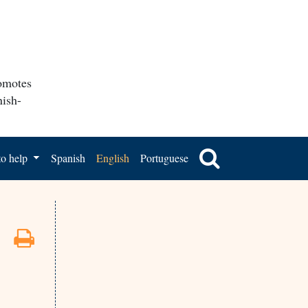
romotes
nish-
o help
Spanish
English
Portuguese