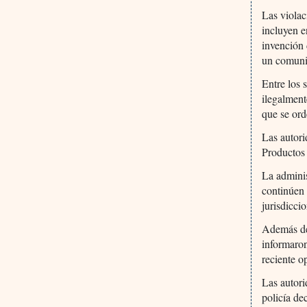
Las violac
incluyen e
invención 
un comuni
Entre los 
ilegalment
que se ord
Las autori
Productos 
La adminis
continúen 
jurisdicci
Además de 
informaron
reciente o
Las autori
policía de