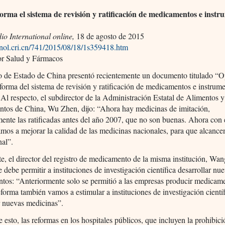
orma el sistema de revisión y ratificación de medicamentos e instr
o International online,
18 de agosto de 2015
anol.cri.cn/741/2015/08/18/1s359418.htm
or Salud y Fármacos
o de Estado de China presentó recientemente un documento titulado “O
eforma del sistema de revisión y ratificación de medicamentos e instrum
Al respecto, el subdirector de la Administración Estatal de Alimentos y
tos de China, Wu Zhen, dijo: “Ahora hay medicinas de imitación,
mente las ratificadas antes del año 2007, que no son buenas. Ahora con 
mos a mejorar la calidad de las medicinas nacionales, para que alcance
nal”.
te, el director del registro de medicamento de la misma institución, Wan
e debe permitir a instituciones de investigación científica desarrollar nu
tos: “Anteriormente solo se permitió a las empresas producir medicame
eforma también vamos a estimular a instituciones de investigación científ
r nuevas medicinas”.
esto, las reformas en los hospitales públicos, que incluyen la prohibici