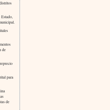
istritos
 Estado,
municipal.
itales
amentos
n de
breprecio
ital para
hina
las
stas de