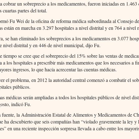
 a cobrar un sobreprecio a los medicamentos, fueron iniciadas en 1.463 d
s cuartas partes del total.
ormó Fu Wei de la oficina de reforma médica subordinada al Consejo de
as están en marcha en 3.297 hospitales a nivel distrital y en 764 a nivel 
a, se han eliminado los sobreprecios a los medicamentos en 3.077 hosp
e nivel distrital y en 446 de nivel municipal, dijo Fu.
e tiempo se cree que el sobreprecio del 15% sobre las ventas de medic
a a los hospitales a prescribir más medicamentos que los necesarios a fi
yores ingresos, lo que hacía acrecentar las cuentas médicas.
ver el problema, en 2012 la autoridad central comenzó a combatir el so
pitales públicos.
as médicas serán ampliadas a todos los hospitales públicos de nivel distr
gosto, indicó Fu.
a fuente, la Administración Estatal de Alimentos y Medicamentos de C
e ha descubierto que seis compañías han “violado gravemente la ley y 
es” en una reciente inspección sorpresa llevada a cabo entre los mayori
.