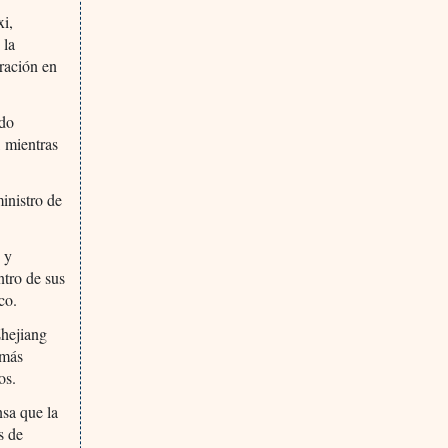
xi,
 la
tración en
ndo
 mientras
inistro de
 y
ntro de sus
co.
Zhejiang
 más
os.
nsa que la
s de