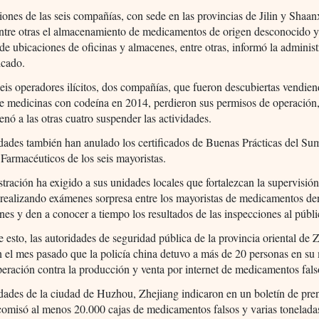
iones de las seis compañías, con sede en las provincias de Jilin y Shaan
ntre otras el almacenamiento de medicamentos de origen desconocido y
de ubicaciones de oficinas y almacenes, entre otras, informó la adminis
cado.
seis operadores ilícitos, dos compañías, que fueron descubiertas vendie
e medicinas con codeína en 2014, perdieron sus permisos de operación,
enó a las otras cuatro suspender las actividades.
dades también han anulado los certificados de Buenas Prácticas del Sum
Farmacéuticos de los seis mayoristas.
tración ha exigido a sus unidades locales que fortalezcan la supervisión
realizando exámenes sorpresa entre los mayoristas de medicamentos de
ones y den a conocer a tiempo los resultados de las inspecciones al públi
esto, las autoridades de seguridad pública de la provincia oriental de 
 el mes pasado que la policía china detuvo a más de 20 personas en su
peración contra la producción y venta por internet de medicamentos fals
dades de la ciudad de Huzhou, Zhejiang indicaron en un boletín de pre
comisó al menos 20.000 cajas de medicamentos falsos y varias tonelada