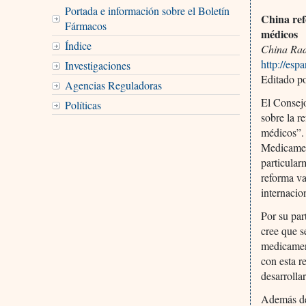
Portada e información sobre el Boletín
China ref
Fármacos
médicos
Índice
China Radi
http://esp
Investigaciones
Editado p
Agencias Reguladoras
El Consej
Políticas
sobre la r
médicos”. 
Medicamen
particular
reforma va
internacio
Por su par
cree que s
medicamen
con esta r
desarrolla
Además de 