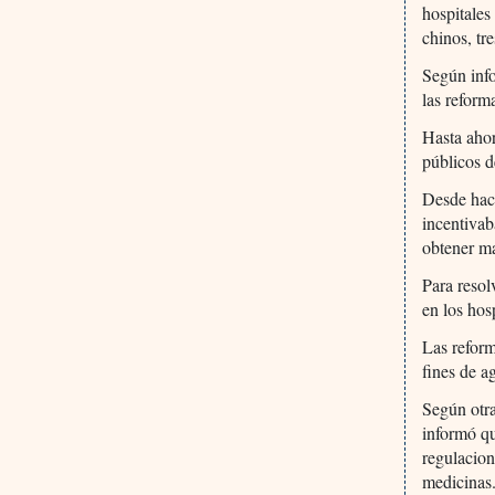
hospitales
chinos, tre
Según inf
las reform
Hasta ahor
públicos d
Desde hac
incentivab
obtener ma
Para resol
en los hos
Las reform
fines de a
Según otr
informó qu
regulacion
medicinas