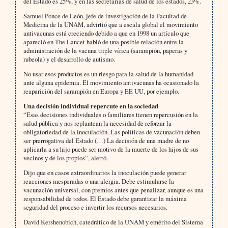
del Estado es 25%, y en las secretarías de salud de los estados, 23%.
Samuel Ponce de León, jefe de investigación de la Facultad de
Medicina de la UNAM, advirtió que a escala global el movimiento
antivacunas está creciendo debido a que en 1998 un artículo que
apareció en The Lancet habló de una posible relación entre la
administración de la vacuna triple vírica (sarampión, paperas y
rubeola) y el desarrollo de autismo.
No usar esos productos es un riesgo para la salud de la humanidad
ante alguna epidemia. El movimiento antivacunas ha ocasionado la
reaparición del sarampión en Europa y EE UU, por ejemplo.
Una decisión individual repercute en la sociedad
“Esas decisiones individuales o familiares tienen repercusión en la
salud pública y nos replantean la necesidad de reforzar la
obligatoriedad de la inoculación. Las políticas de vacunación deben
ser prerrogativa del Estado (…) La decisión de una madre de no
aplicarla a su hijo puede ser motivo de la muerte de los hijos de sus
vecinos y de los propios”, alertó.
Dijo que en casos extraordinarios la inoculación puede generar
reacciones inesperadas o una alergia. Debe estimularse la
vacunación universal, con premios antes que penalizar, aunque es una
responsabilidad de todos. El Estado debe garantizar la máxima
seguridad del proceso e invertir los recursos necesarios.
David Kershenobich, catedrático de la UNAM y emérito del Sistema