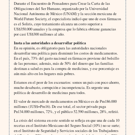
Durante el Encuentro de Pensadores para Crear la Carta de las
Obligaciones del Ser Humano, organizado por la Universidad
Nacional Autónoma de México (UNAM) y la sección mexicana de
World Future Society, el especialista indicó que uno de esos fármacos
es el Soliris, cuyo tratamiento alcanza un costo superior a
US$350.000 anuales y la empresa que lo fabrica obtiene ganancias
por casi US$300 millones al año.
Insta a las autoridades a desarrollar política
En su opinión, es obligatorio para las autoridades nacionales
desarrollar una política para disminuir los costos de medicamentos.
En el país, 73% del gasto nacional en fármacos proviene del bolsillo
de las personas; además, más de 50% del dinero que las familias
destinan a salud es para la compra de medicinas, y ese porcentaje es
aún más alto en los hogares más pobres.
Estamos en el peor de los escenarios: somos un país con poco ahorro,
mucho desabasto, corrupción e incompetencia. Es urgente una
política de desarrollo de medicinas para todos.
El valor de mercado de medicamentos en México es de Pm186.000
millones (1US$=Pm16). De ese total, el sector privado paga
Pn134.000 millones, 72%, y el público 52.590 millones, 28%, refirió.
La crisis del sistema en este sentido se refleja en que una de cada 10
recetas en el Instituto Mexicano del Seguro Social (10%) no se surte;
en el Instituto de Seguridad y Servicios sociales de los Trabajadores