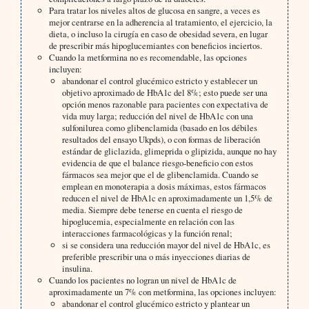
Para tratar los niveles altos de glucosa en sangre, a veces es
mejor centrarse en la adherencia al tratamiento, el ejercicio, la
dieta, o incluso la cirugía en caso de obesidad severa, en lugar
de prescribir más hipoglucemiantes con beneficios inciertos.
Cuando la metformina no es recomendable, las opciones
incluyen:
abandonar el control glucémico estricto y establecer un
objetivo aproximado de HbA1c del 8%; esto puede ser una
opción menos razonable para pacientes con expectativa de
vida muy larga; reducción del nivel de HbA1c con una
sulfonilurea como glibenclamida (basado en los débiles
resultados del ensayo Ukpds), o con formas de liberación
estándar de gliclazida, glimeprida o glipizida, aunque no hay
evidencia de que el balance riesgo-beneficio con estos
fármacos sea mejor que el de glibenclamida. Cuando se
emplean en monoterapia a dosis máximas, estos fármacos
reducen el nivel de HbA1c en aproximadamente un 1,5% de
media. Siempre debe tenerse en cuenta el riesgo de
hipoglucemia, especialmente en relación con las
interacciones farmacológicas y la función renal;
si se considera una reducción mayor del nivel de HbA1c, es
preferible prescribir una o más inyecciones diarias de
insulina.
Cuando los pacientes no logran un nivel de HbA1c de
aproximadamente un 7% con metformina, las opciones incluyen:
abandonar el control glucémico estricto y plantear un