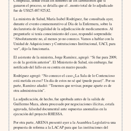
Comprasal, donde están los nombres de los laboratorios que sí
ganaron el proceso, se detalla que el ..monto total de lo adjudicado
fue de US$25.487.925,82.
La ministra de Salud, María Isabel Rodríguez, fue consultada ayer,
durante el evento conmemorativo al Día de la Enfermera, sobre la
declaratoria de ilegalidad de la adjudicación de medicamentos. Al
preguntarle si tenía conocimiento del caso, respondió sorprendida:
“Absolutamente no, al menos yo no conozco. Vamos a hablar con la
Unidad de Adquisiciones y Contrataciones Institucional, UACI, para
ver”, dijo la funcionaria.
El asistente de la ministra, Jorge Ramírez, agregó: “Si fue para 2009,
es de la gestión anterior”. El Ministerio de Salud, sin embargo, fue
notificado del fallo en su contra en marzo pasado.
Rodríguez agregó: “No conozco el caso ¿La Sala de lo Contencioso
está metida en eso? Un día de estos no sé qué (puede pasar)”. Por su
parte, Ramírez añadió: “Tenemos que revisar, porque aparte es de
otra administración”.
La adjudicación, de hecho, fue aprobada antes de la salida de
Guillermo Maza, ahora procesado por negociaciones ilícitas, estafa
agravada, falsedad documental ante supuestas anomalías en la
ejecución del proyecto RHESSA.
Por otra parte, ARENA presentó ayer a la Asamblea Legislativa una
propuesta de reforma a la LACAP para que las instituciones del