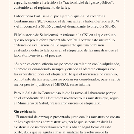
específicamente el referido a la “racionalidad del gasto público”,
contenido en el reglamento de la ley.
Laboratorios Paill señaló, por ejemplo, que Salud compró la
Gentamicina a $0,78 cuando el denunciante la había ofertado a $0,74
y el Fluconazol a $10,55 cuando el demandante lo ofreció a $10,45.
El Ministerio de Salud envió un informe a la CSJ en el que explicó
que no aceptó la oferta presentada por Paill porque este incumplió
criterios de evaluación. Salud argumentó que una comisión
evaluadora detectó falencias en el etiquetado de las muestras que el
laboratorio envió en el proceso.
“Si bien es cierto, ofrecía mejor precio en relación con lo adjudicado,
el precio es considerado siempre y cuando el oferente cumplas con
las especificaciones del etiquetado, lo que el recurrente no cumplió,
por lo tanto dichos renglones no podían ser considerados, pese a ser de
menor precio”, justificó el MINSAL en su informe.
Pero la Sala de lo Contencioso le dio la razón al laboratorio porque
en el expediente de la licitación no encontró las muestras que, según
el Ministerio de Salud, presentaron errores de etiquetado.
Sin evidencia
“El material de empaque presentado junto con las muestras no consta
en los expedientes administrativos, por lo que se pone en duda la
existencia de un procedimiento realizado en legal forma en este
punto, duda que se agudiza más al analizar la resolución de la