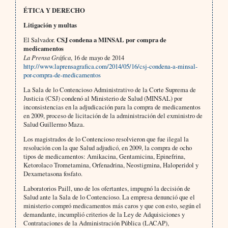
ÉTICA Y DERECHO
Litigación y multas
El Salvador.
CSJ condena a MINSAL por compra de
medicamentos
La Prensa Gráfica
, 16 de mayo de 2014
http://www.laprensagrafica.com/2014/05/16/csj-condena-a-minsal-
por-compra-de-medicamentos
La Sala de lo Contencioso Administrativo de la Corte Suprema de
Justicia (CSJ) condenó al Ministerio de Salud (MINSAL) por
inconsistencias en la adjudicación para la compra de medicamentos
en 2009, proceso de licitación de la administración del exministro de
Salud Guillermo Maza.
Los magistrados de lo Contencioso resolvieron que fue ilegal la
resolución con la que Salud adjudicó, en 2009, la compra de ocho
tipos de medicamentos: Amikacina, Gentamicina, Epinefrina,
Ketorolaco Trometamina, Orfenadrina, Neostigmina, Haloperidol y
Dexametasona fosfato.
Laboratorios Paill, uno de los ofertantes, impugnó la decisión de
Salud ante la Sala de lo Contencioso. La empresa denunció que el
ministerio compró medicamentos más caros y que con esto, según el
demandante, incumplió criterios de la Ley de Adquisiciones y
Contrataciones de la Administración Pública (LACAP),