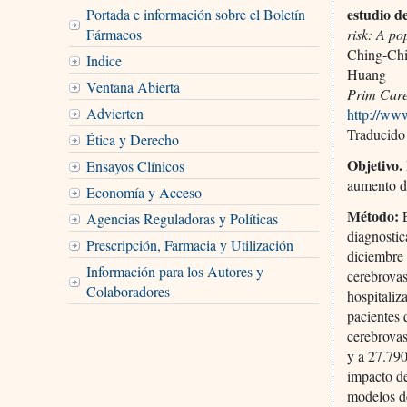
estudio d
Portada e información sobre el Boletín
Fármacos
risk: A po
Ching-Chi
Indice
Huang
Ventana Abierta
Prim Car
Advierten
http://ww
Traducido
Ética y Derecho
Objetivo.
Ensayos Clínicos
aumento de
Economía y Acceso
Método:
E
Agencias Reguladoras y Políticas
diagnostic
Prescripción, Farmacia y Utilización
diciembre 
Información para los Autores y
cerebrova
Colaboradores
hospitaliz
pacientes 
cerebrovas
y a 27.790
impacto de
modelos de