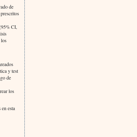
vado de
 prescritos
 (95% CI,
isis
 los
areados
ica y test
sgo de
rear los
 en esta