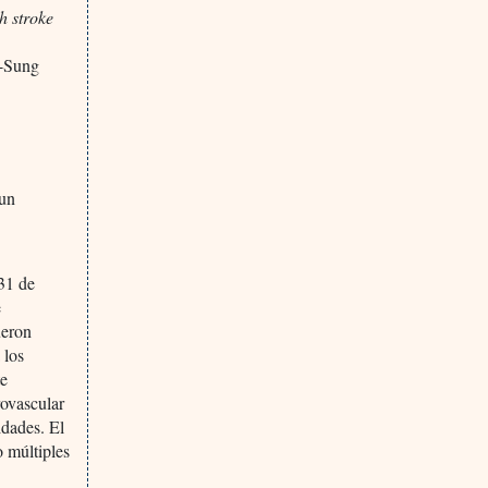
h stroke
g-Sung
 un
 31 de
e
ueron
 los
te
rovascular
idades. El
o múltiples