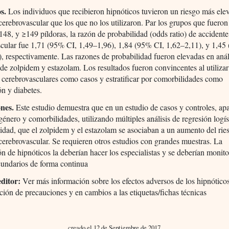
s.
Los individuos que recibieron hipnóticos tuvieron un riesgo más ele
cerebrovascular que los que no los utilizaron. Par los grupos que fueron
48, y ≥149 píldoras, la razón de probabilidad (odds ratio) de accidente
scular fue 1,71 (95% CI, 1,49–1,96), 1,84 (95% CI, 1,62–2,11), y 1,45
, respectivamente. Las razones de probabilidad fueron elevadas en anál
de zolpidem y estazolam. Los resultados fueron convincentes al utilizar
 cerebrovasculares como casos y estratificar por comorbilidades como
ón y diabetes.
nes.
Este estudio demuestra que en un estudio de casos y controles, ap
género y comorbilidades, utilizando múltiples análisis de regresión logíst
lidad, que el zolpidem y el estazolam se asociaban a un aumento del rie
cerebrovascular. Se requieren otros estudios con grandes muestras. La
ón de hipnóticos la deberían hacer los especialistas y se deberían monito
cundarios de forma continua
editor:
Ver más información sobre los efectos adversos de los hipnóticos
ión de precauciones y en cambios a las etiquetas/fichas técnicas
creado el 12 de Septiembre de 2017