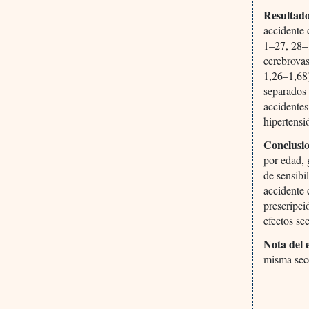
Resultado
accidente 
1–27, 28–1
cerebrova
1,26–1,68)
separados 
accidentes
hipertensi
Conclusio
por edad, 
de sensibi
accidente 
prescripci
efectos se
Nota del 
misma secc