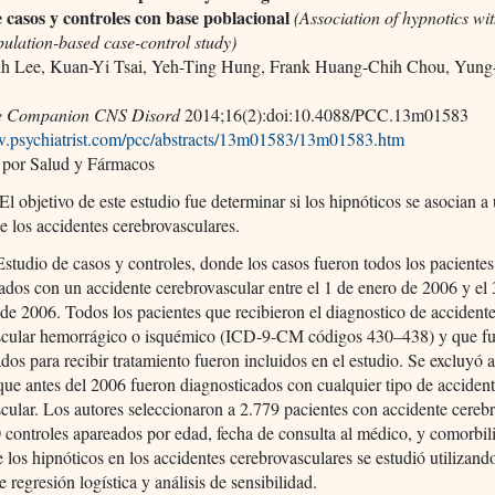
e casos y controles con base poblacional
(Association of hypnotics wit
pulation-based case-control study)
h Lee, Kuan-Yi Tsai, Yeh-Ting Hung, Frank Huang-Chih Chou, Yun
e Companion CNS Disord
2014;16(2):doi:10.4088/PCC.13m01583
w.psychiatrist.com/pcc/abstracts/13m01583/13m01583.htm
 por Salud y Fármacos
El objetivo de este estudio fue determinar si los hipnóticos se asocian a
 los accidentes cerebrovasculares.
studio de casos y controles, donde los casos fueron todos los pacientes
ados con un accidente cerebrovascular entre el 1 de enero de 2006 y el
de 2006. Todos los pacientes que recibieron el diagnostico de accident
scular hemorrágico o isquémico (ICD-9-CM códigos 430–438) y que f
ados para recibir tratamiento fueron incluidos en el estudio. Se excluyó a
que antes del 2006 fueron diagnosticados con cualquier tipo de acciden
cular. Los autores seleccionaron a 2.779 pacientes con accidente cereb
 controles apareados por edad, fecha de consulta al médico, y comorbil
 los hipnóticos en los accidentes cerebrovasculares se estudió utilizand
 regresión logística y análisis de sensibilidad.