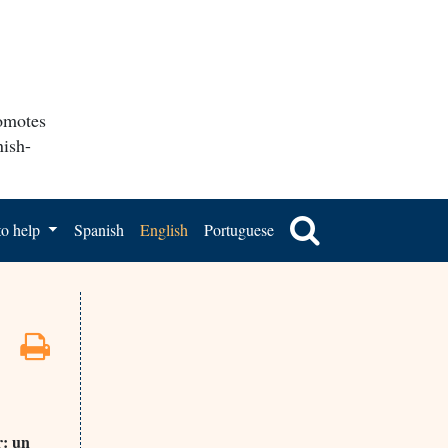
romotes
nish-
o help
Spanish
English
Portuguese
r: un