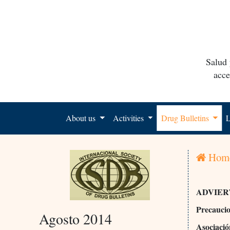
Salud 
acce
About us
Activities
Drug Bulletins
L
Hom
ADVIER
Precauci
Agosto 2014
Asociació