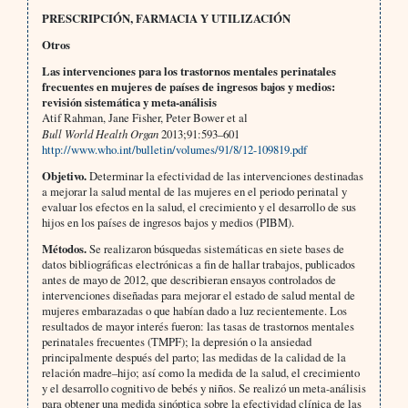
PRESCRIPCIÓN, FARMACIA Y UTILIZACIÓN
Otros
Las intervenciones para los trastornos mentales perinatales
frecuentes en mujeres de países de ingresos bajos y medios:
revisión sistemática y meta-análisis
Atif Rahman, Jane Fisher, Peter Bower et al
Bull World Health Organ
2013;91:593–601
http://www.who.int/bulletin/volumes/91/8/12-109819.pdf
Objetivo.
Determinar la efectividad de las intervenciones destinadas
a mejorar la salud mental de las mujeres en el periodo perinatal y
evaluar los efectos en la salud, el crecimiento y el desarrollo de sus
hijos en los países de ingresos bajos y medios (PIBM).
Métodos.
Se realizaron búsquedas sistemáticas en siete bases de
datos bibliográficas electrónicas a fin de hallar trabajos, publicados
antes de mayo de 2012, que describieran ensayos controlados de
intervenciones diseñadas para mejorar el estado de salud mental de
mujeres embarazadas o que habían dado a luz recientemente. Los
resultados de mayor interés fueron: las tasas de trastornos mentales
perinatales frecuentes (TMPF); la depresión o la ansiedad
principalmente después del parto; las medidas de la calidad de la
relación madre–hijo; así como la medida de la salud, el crecimiento
y el desarrollo cognitivo de bebés y niños. Se realizó un meta-análisis
para obtener una medida sinóptica sobre la efectividad clínica de las