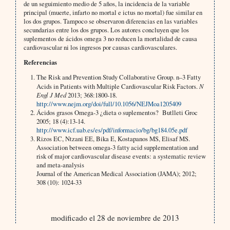
de un seguimiento medio de 5 años, la incidencia de la variable
principal (muerte, infarto no mortal e ictus no mortal) fue similar en
los dos grupos. Tampoco se observaron diferencias en las variables
secundarias entre los dos grupos. Los autores concluyen que los
suplementos de ácidos omega 3 no reducen la mortalidad de causa
cardiovascular ni los ingresos por causas cardiovasculares.
Referencias
The Risk and Prevention Study Collaborative Group. n–3 Fatty
Acids in Patients with Multiple Cardiovascular Risk Factors.
N
Engl J Med
2013; 368:1800-18.
http://www.nejm.org/doi/full/10.1056/NEJMoa1205409
Ácidos grasos Omega-3 ¿dieta o suplementos? Butlleti Groc
2005; 18 (4):13-14.
http://www.icf.uab.es/es/pdf/informacio/bg/bg184.05e.pdf
Rizos EC, Ntzani EE, Bika E, Kostapanos MS, Elisaf MS.
Association between omega-3 fatty acid supplementation and
risk of major cardiovascular disease events: a systematic review
and meta-analysis
Journal of the American Medical Association (JAMA); 2012;
308 (10): 1024-33
modificado el 28 de noviembre de 2013