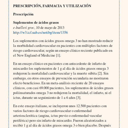
PRESCRIPCIÓN, FARMACIA Y UTILIZACIÓN
Prescripción
Suplementos de ácidos grasos
e-butlletí groc
, 10 de mayo de 2013
http://w3.icf.uab.es/notibg/item/1356
Los suplementos con ácidos grasos omega 3 no han mostrado reducir
la morbididad cardiovascular en pacientes con múltiples factores de
riesgo cardiovascular, según un ensayo clínico reciente publicado en
el New England of Medicine [1].
En un ensayo clínico en pacientes con antecedente de infarto de
miocardio los suplementos de 1 g al día de ácidos grasos omega 3
redujeron la mortalidad cardiovascular y la muerte súbita [2]. Sin
embargo, en otros ensayos de prevención secundaria no mostraron
efecto beneficioso. En un meta-análisis reciente de 20 ensayos
clínicos, con casi 69.000 pacientes, los suplementos de ácidos grasos
poliinsaturados omega 3 no redujeron la mortalidad, el infarto, ni el
ictus, durante un seguimiento de 1 a 6 años [3].
En este ensayo italiano, se incluyeron unos 12.500 pacientes con
varios factores de riesgo cardiovascular o enfermedad
arteriosclerótica (angina, ictus previo o enfermedad vascular
periférica) pero sin infarto de miocardio. Fueron aleatorizados a
recibir 1 g al día de ácidos grasos omega 3 o bien placebo. Después