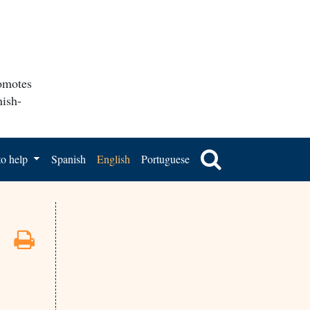
romotes
nish-
o help
Spanish
English
Portuguese