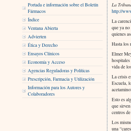
Portada e información sobre el Boletín
La Tribun
Fármacos
http://ww
Índice
La carenci
que ya no 
Ventana Abierta
quienes as
Advierten
Hasta los 
Ética y Derecho
Ensayos Clínicos
Elmer Mey
hospitales
Economía y Acceso
vida de lo
Agencias Reguladoras y Políticas
La crisis 
Prescripción, Farmacia y Utilización
Escuela, l
Información para los Autores y
acetaminof
Colaboradores
Esto es al
que sirven
centros de
Los mismos
una “cares