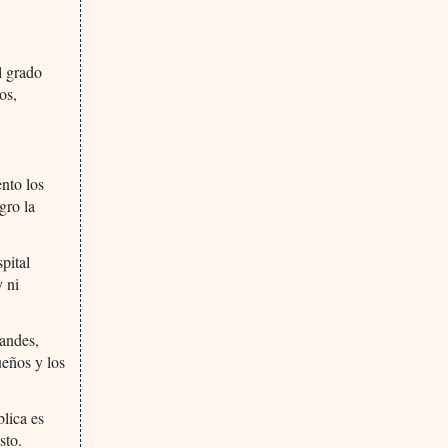
l grado
os,
nto los
gro la
pital
y ni
randes,
ueños y los
blica es
sto.