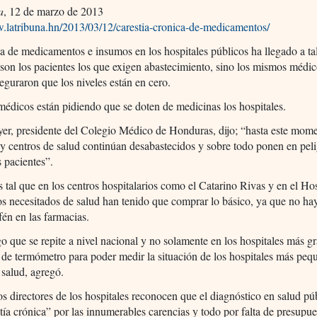
a
, 12 de marzo de 2013
w.latribuna.hn/2013/03/12/carestia-cronica-de-medicamentos/
a de medicamentos e insumos en los hospitales públicos ha llegado a ta
son los pacientes los que exigen abastecimiento, sino los mismos médic
eguraron que los niveles están en cero.
médicos están pidiendo que se doten de medicinas los hospitales.
er, presidente del Colegio Médico de Honduras, dijo; “hasta este mome
 y centros de salud continúan desabastecidos y sobre todo ponen en peli
s pacientes”.
es tal que en los centros hospitalarios como el Catarino Rivas y en el Hos
os necesitados de salud han tenido que comprar lo básico, ya que no ha
én en las farmacias.
go que se repite a nivel nacional y no solamente en los hospitales más g
 de termómetro para poder medir la situación de los hospitales más peq
 salud, agregó.
 directores de los hospitales reconocen que el diagnóstico en salud pú
tía crónica” por las innumerables carencias y todo por falta de presupue