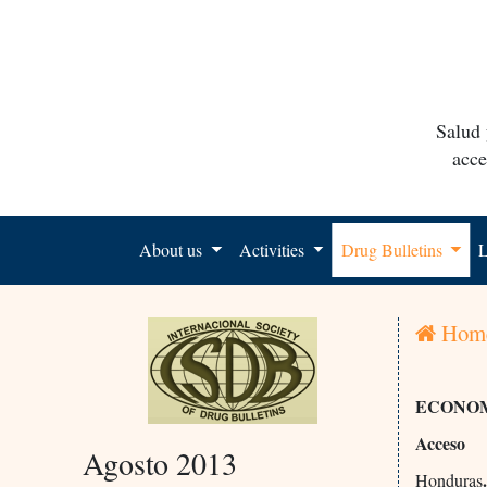
Salud 
acce
About us
Activities
Drug Bulletins
L
Hom
ECONOM
Acceso
Agosto 2013
Honduras