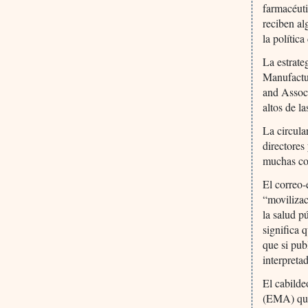
farmacéuti
reciben al
la polític
La estrate
Manufactu
and Associ
altos de l
La circula
directores
muchas co
El correo-
“movilizac
la salud p
significa 
que si pub
interpreta
El cabild
(EMA) quie