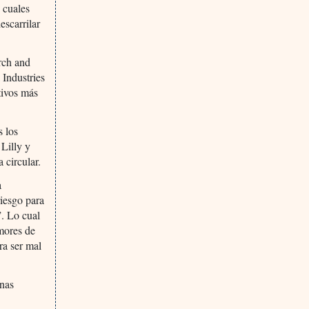
 cuales
escarrilar
rch and
Industries
tivos más
s los
 Lilly y
 circular.
a
riesgo para
”. Lo cual
emores de
ra ser mal
inas