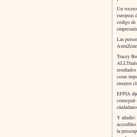
Un vocero 
europeas d
código de 
empresaria
Las perso
AstraZene
Tracey Br
ALLTrials,
resultados
cosas impo
ensayos cl
EFPIA dij
conseguir 
ciudadano
Y añadió:
accesibles
la preocup