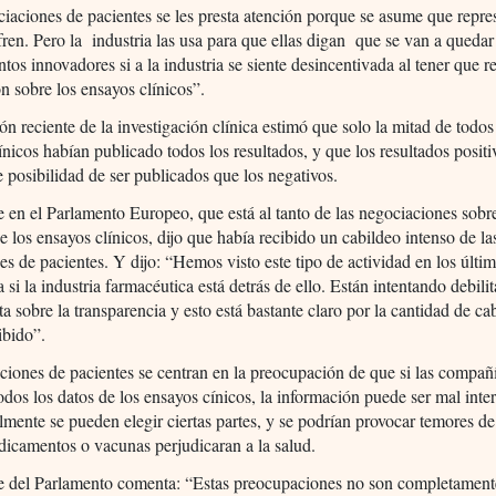
ciaciones de pacientes se les presta atención porque se asume que repre
fren. Pero la industria las usa para que ellas digan que se van a quedar
os innovadores si a la industria se siente desincentivada al tener que r
n sobre los ensayos clínicos”.
ón reciente de la investigación clínica estimó que solo la mitad de todos
ínicos habían publicado todos los resultados, y que los resultados positi
e posibilidad de ser publicados que los negativos.
 en el Parlamento Europeo, que está al tanto de las negociaciones sobre
de los ensayos clínicos, dijo que había recibido un cabildeo intenso de la
es de pacientes. Y dijo: “Hemos visto este tipo de actividad en los últi
 si la industria farmacéutica está detrás de ello. Están intentando debilit
ta sobre la transparencia y esto está bastante claro por la cantidad de c
ibido”.
ciones de pacientes se centran en la preocupación de que si las compañ
odos los datos de los ensayos cínicos, la información puede ser mal inte
lmente se pueden elegir ciertas partes, y se podrían provocar temores d
dicamentos o vacunas perjudicaran a la salud.
te del Parlamento comenta: “Estas preocupaciones no son completament