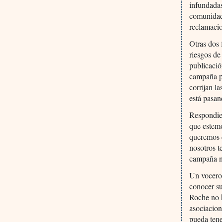
infundadas
comunidad 
reclamaci
Otras dos 
riesgos de
publicació
campaña pi
corrijan l
está pasan
Respondie
que estemo
queremos 
nosotros t
campaña n
Un vocero 
conocer su
Roche no h
asociacion
pueda tene