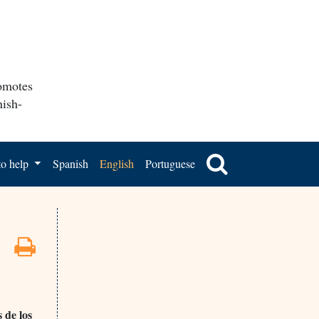
romotes
nish-
o help
Spanish
English
Portuguese
 de los