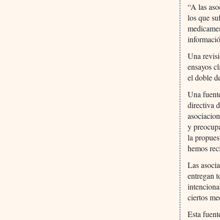
“A las aso
los que su
medicament
informació
Una revisi
ensayos cl
el doble d
Una fuente
directiva 
asociacion
y preocupa
la propues
hemos rec
Las asocia
entregan t
intenciona
ciertos me
Esta fuen