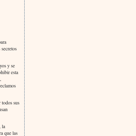
para
 secretos
yos y se
hibir esta
,
 reclamos
r todos sus
usan
 la
ra que las