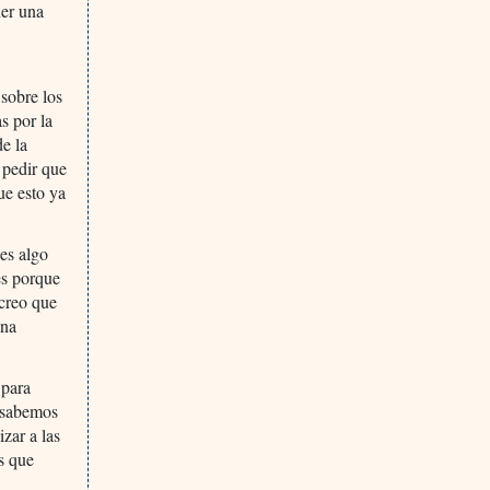
ner una
 sobre los
s por la
de la
 pedir que
ue esto ya
es algo
es porque
creo que
una
 para
s sabemos
zar a las
s que