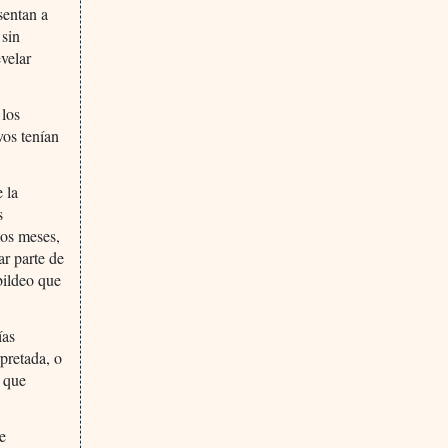
sentan a
 sin
evelar
 los
vos tenían
 la
s
mos meses,
ar parte de
abildeo que
ías
rpretada, o
e que
e