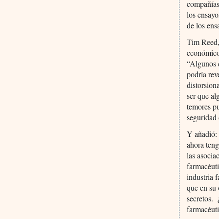
compañías 
los ensayo
de los ens
Tim Reed, 
económicos
“Algunos 
podría rev
distorsion
ser que al
temores pu
seguridad 
Y añadió: 
ahora teng
las asocia
farmacéuti
industria 
que en su 
secretos. 
farmacéuti