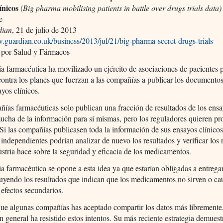
ínicos
(
Big pharma mobilising patients in battle over drugs trials data)
e
dian
, 21 de julio de 2013
.guardian.co.uk/business/2013/jul/21/big-pharma-secret-drugs-trials
 por Salud y Fármacos
ia farmacéutica ha movilizado un ejército de asociaciones de pacientes 
contra los planes que fuerzan a las compañías a publicar los documentos
ayos clínicos.
ías farmacéuticas solo publican una fracción de resultados de los ensa
cha de la información para sí mismas, pero los reguladores quieren pro
Si las compañías publicasen toda la información de sus ensayos clínicos
s independientes podrían analizar de nuevo los resultados y verificar los
ustria hace sobre la seguridad y eficacia de los medicamentos.
ia farmacéutica se opone a esta idea ya que estarían obligadas a entrega
luyendo los resultados que indican que los medicamentos no sirven o ca
 efectos secundarios.
ue algunas compañías has aceptado compartir los datos más libremente,
en general ha resistido estos intentos. Su más reciente estrategia demuest