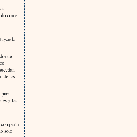
nes
rdo con el
cluyendo
dor de
los
 sucedan
n de los
 para
res y los
n
a compartir
no solo