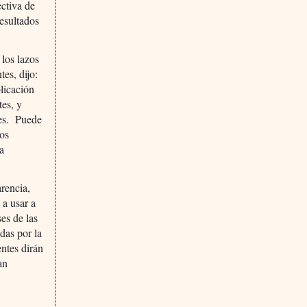
ectiva de
resultados
los lazos
es, dijo:
licación
tes, y
ores. Puede
sos
la
arencia,
 a usar a
ses de las
das por la
entes dirán
an