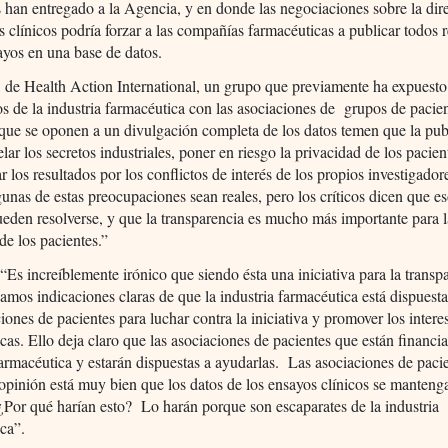
han entregado a la Agencia, y en donde las negociaciones sobre la dir
s clínicos podría forzar a las compañías farmacéuticas a publicar todos 
ayos en una base de datos.
de Health Action International, un grupo que previamente ha expuesto 
 de la industria farmacéutica con las asociaciones de grupos de pacient
que se oponen a un divulgación completa de los datos temen que la pub
elar los secretos industriales, poner en riesgo la privacidad de los pacien
ar los resultados por los conflictos de interés de los propios investigad
gunas de estas preocupaciones sean reales, pero los críticos dicen que e
eden resolverse, y que la transparencia es mucho más importante para 
de los pacientes.”
“Es increíblemente irónico que siendo ésta una iniciativa para la transp
amos indicaciones claras de que la industria farmacéutica está dispuesta
ciones de pacientes para luchar contra la iniciativa y promover los intere
cas. Ello deja claro que las asociaciones de pacientes que están financia
farmacéutica y estarán dispuestas a ayudarlas. Las asociaciones de paci
opinión está muy bien que los datos de los ensayos clínicos se manteng
¿Por qué harían esto? Lo harán porque son escaparates de la industria
ca”.