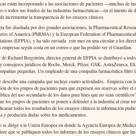
cas están incorporando a las asociaciones de pacientes —muchas de las
go o todos sus fondos de las industrias farmacéuticas—en el intento de d
a de incrementar la transparencia de los ensayos clínicos.
gia fue diseñada por dos grandes asociaciones, la Pharmaceutical Resea
rers of America (PhRMA) y la European Federation of Pharmaceutical 
ations (EFPIA), y ha sido enviada este mes en una circular a los direc
as empresas según costa en un correo-e que ha podido ver el Guardian.
r de Richard Bergström, director general de EFPIA se distribuyó a todo
 y consejeros jurídicos de Roche, Merck, Pfizer, GSK, AstraZeneca, Eli
mpañías pequeñas. Un empleado de una compañía farmacéutica filtró la
e describe una campaña que incluye cuatro actividades. Empieza con l
ión de los grupos de pacientes para que expresen sus reservas sobre el 
ública del uso secundario de los datos para fines que no sean científicos
que los grupos de pacientes se ponen a defender a la industria al crear t
licaran todos los resultados de los ensayos clínicos la información pudie
da y produciría dudas sobre los medicamentos.
eo se dirige a la Unión Europea en donde la Agencia Europea de Medic
re que se publiquen todos los informes de los ensayos clínicos que las