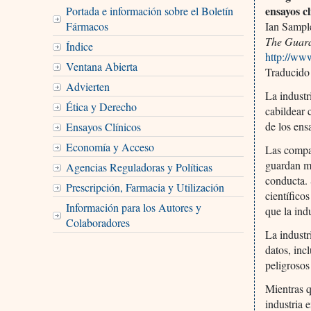
ensayos cl
Portada e información sobre el Boletín
Fármacos
Ian Sampl
The Guar
Índice
http://www
Ventana Abierta
Traducido
Advierten
La industr
Ética y Derecho
cabildear 
de los ens
Ensayos Clínicos
Economía y Acceso
Las compañ
guardan mu
Agencias Reguladoras y Políticas
conducta. 
Prescripción, Farmacia y Utilización
científico
Información para los Autores y
que la ind
Colaboradores
La industr
datos, inc
peligrosos
Mientras q
industria 