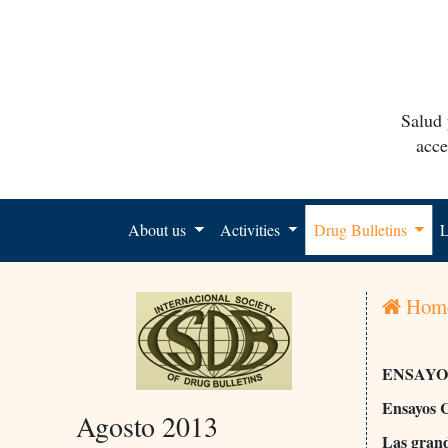
Salud 
acce
About us
Activities
Drug Bulletins
L
Hom
ENSAYO
Ensayos C
Agosto 2013
Las grand