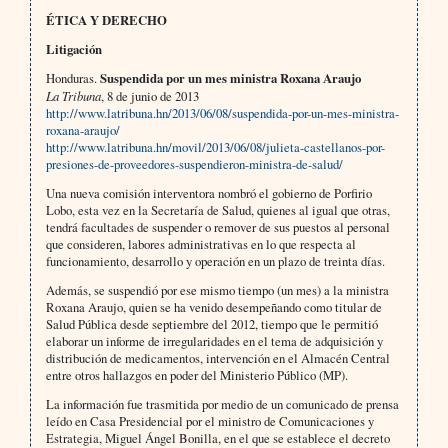
ÉTICA Y DERECHO
Litigación
Honduras.
Suspendida por un mes ministra Roxana Araujo
La Tribuna
, 8 de junio de 2013
http://www.latribuna.hn/2013/06/08/suspendida-por-un-mes-ministra-
roxana-araujo/
http://www.latribuna.hn/movil/2013/06/08/julieta-castellanos-por-
presiones-de-proveedores-suspendieron-ministra-de-salud/
Una nueva comisión interventora nombró el gobierno de Porfirio
Lobo, esta vez en la Secretaría de Salud, quienes al igual que otras,
tendrá facultades de suspender o remover de sus puestos al personal
que consideren, labores administrativas en lo que respecta al
funcionamiento, desarrollo y operación en un plazo de treinta días.
Además, se suspendió por ese mismo tiempo (un mes) a la ministra
Roxana Araujo, quien se ha venido desempeñando como titular de
Salud Pública desde septiembre del 2012, tiempo que le permitió
elaborar un informe de irregularidades en el tema de adquisición y
distribución de medicamentos, intervención en el Almacén Central
entre otros hallazgos en poder del Ministerio Público (MP).
La información fue trasmitida por medio de un comunicado de prensa
leído en Casa Presidencial por el ministro de Comunicaciones y
Estrategia, Miguel Ángel Bonilla, en el que se establece el decreto