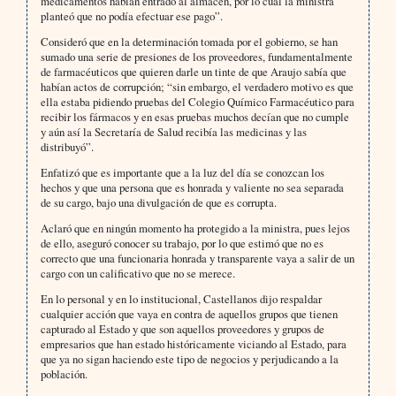
medicamentos habían entrado al almacén, por lo cual la ministra
planteó que no podía efectuar ese pago”.
Consideró que en la determinación tomada por el gobierno, se han
sumado una serie de presiones de los proveedores, fundamentalmente
de farmacéuticos que quieren darle un tinte de que Araujo sabía que
habían actos de corrupción; “sin embargo, el verdadero motivo es que
ella estaba pidiendo pruebas del Colegio Químico Farmacéutico para
recibir los fármacos y en esas pruebas muchos decían que no cumple
y aún así la Secretaría de Salud recibía las medicinas y las
distribuyó”.
Enfatizó que es importante que a la luz del día se conozcan los
hechos y que una persona que es honrada y valiente no sea separada
de su cargo, bajo una divulgación de que es corrupta.
Aclaró que en ningún momento ha protegido a la ministra, pues lejos
de ello, aseguró conocer su trabajo, por lo que estimó que no es
correcto que una funcionaria honrada y transparente vaya a salir de un
cargo con un calificativo que no se merece.
En lo personal y en lo institucional, Castellanos dijo respaldar
cualquier acción que vaya en contra de aquellos grupos que tienen
capturado al Estado y que son aquellos proveedores y grupos de
empresarios que han estado históricamente viciando al Estado, para
que ya no sigan haciendo este tipo de negocios y perjudicando a la
población.