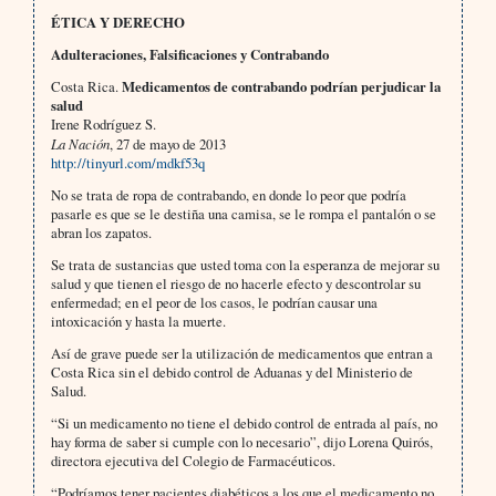
ÉTICA Y DERECHO
Adulteraciones, Falsificaciones y Contrabando
Costa Rica.
Medicamentos de contrabando podrían perjudicar la
salud
Irene Rodríguez S.
La Nación
, 27 de mayo de 2013
http://tinyurl.com/mdkf53q
No se trata de ropa de contrabando, en donde lo peor que podría
pasarle es que se le destiña una camisa, se le rompa el pantalón o se
abran los zapatos.
Se trata de sustancias que usted toma con la esperanza de mejorar su
salud y que tienen el riesgo de no hacerle efecto y descontrolar su
enfermedad; en el peor de los casos, le podrían causar una
intoxicación y hasta la muerte.
Así de grave puede ser la utilización de medicamentos que entran a
Costa Rica sin el debido control de Aduanas y del Ministerio de
Salud.
“Si un medicamento no tiene el debido control de entrada al país, no
hay forma de saber si cumple con lo necesario”, dijo Lorena Quirós,
directora ejecutiva del Colegio de Farmacéuticos.
“Podríamos tener pacientes diabéticos a los que el medicamento no